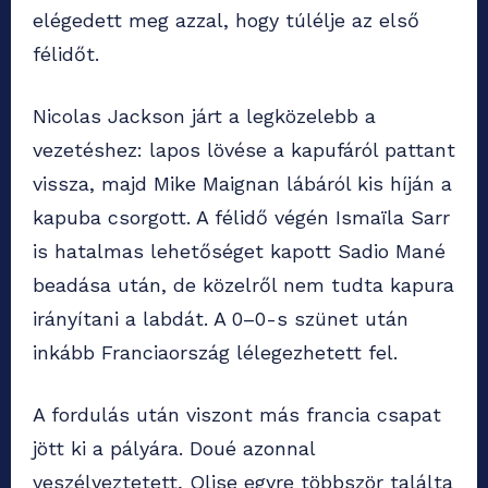
elégedett meg azzal, hogy túlélje az első
félidőt.
Nicolas Jackson járt a legközelebb a
vezetéshez: lapos lövése a kapufáról pattant
vissza, majd Mike Maignan lábáról kis híján a
kapuba csorgott. A félidő végén Ismaïla Sarr
is hatalmas lehetőséget kapott Sadio Mané
beadása után, de közelről nem tudta kapura
irányítani a labdát. A 0–0-s szünet után
inkább Franciaország lélegezhetett fel.
A fordulás után viszont más francia csapat
jött ki a pályára. Doué azonnal
veszélyeztetett, Olise egyre többször találta