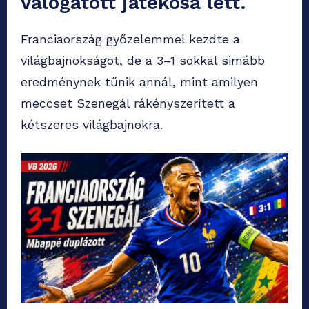
válogatott játékosa lett.
Franciaország győzelemmel kezdte a
világbajnokságot, de a 3–1 sokkal simább
eredménynek tűnik annál, mint amilyen
meccset Szenegál rákényszerített a
kétszeres világbajnokra.