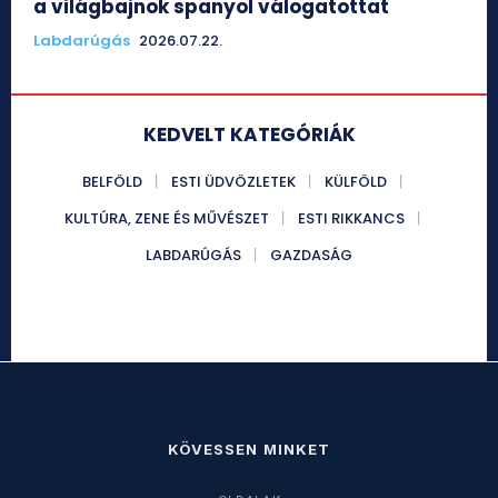
a világbajnok spanyol válogatottat
Labdarúgás
2026.07.22.
KEDVELT KATEGÓRIÁK
BELFÖLD
ESTI ÜDVÖZLETEK
KÜLFÖLD
KULTÚRA, ZENE ÉS MŰVÉSZET
ESTI RIKKANCS
LABDARÚGÁS
GAZDASÁG
KÖVESSEN MINKET