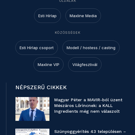
OLDALAK
Esti Hírlap
Maxline Media
KÖZÖSSÉGEK
Esti Hírlap csoport
Modell / hostess / casting
Maxline VIP
Világfesztivál
NÉPSZERŰ CIKKEK
Magyar Péter a MAVIR-ból üzent
Mészáros Lőrincnek: a KALL
Ingredients még nem válaszolt
Szúnyoggyérítés 43 településen –