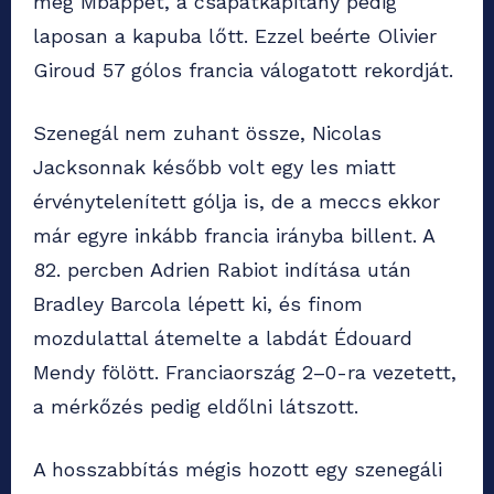
meg Mbappét, a csapatkapitány pedig
laposan a kapuba lőtt. Ezzel beérte Olivier
Giroud 57 gólos francia válogatott rekordját.
Szenegál nem zuhant össze, Nicolas
Jacksonnak később volt egy les miatt
érvénytelenített gólja is, de a meccs ekkor
már egyre inkább francia irányba billent. A
82. percben Adrien Rabiot indítása után
Bradley Barcola lépett ki, és finom
mozdulattal átemelte a labdát Édouard
Mendy fölött. Franciaország 2–0-ra vezetett,
a mérkőzés pedig eldőlni látszott.
A hosszabbítás mégis hozott egy szenegáli