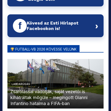
Kövesd az Esti Hírlapot
f
›
Facebookon is!
FUTBALL-VB 2026 KÖVESSE VELÜNK
LABDARÚGÁS
L
Zsarolással vádolják, saját vezetői is
kihátráltak mögüle – megingott Gianni
Mo
Infantino hatalma a FIFA-ban
el