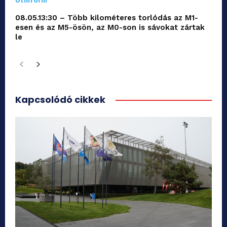
Útinform
08.05.13:30 – Több kilométeres torlódás az M1-
esen és az M5-ösön, az M0-son is sávokat zártak
le
Kapcsolódó cikkek