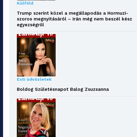
Külföld
Trump szerint közel a megállapodás a Hormuzi-
szoros megnyitásáról – Irán még nem beszél kész
egyezségről
Esti üdvözletek
Boldog Születésnapot Balog Zsuzsanna