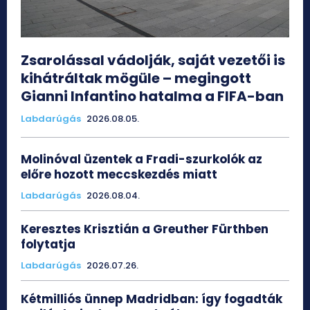
Zsarolással vádolják, saját vezetői is
kihátráltak mögüle – megingott
Gianni Infantino hatalma a FIFA-ban
Labdarúgás
2026.08.05.
Molinóval üzentek a Fradi-szurkolók az
előre hozott meccskezdés miatt
Labdarúgás
2026.08.04.
Keresztes Krisztián a Greuther Fürthben
folytatja
Labdarúgás
2026.07.26.
Kétmilliós ünnep Madridban: így fogadták