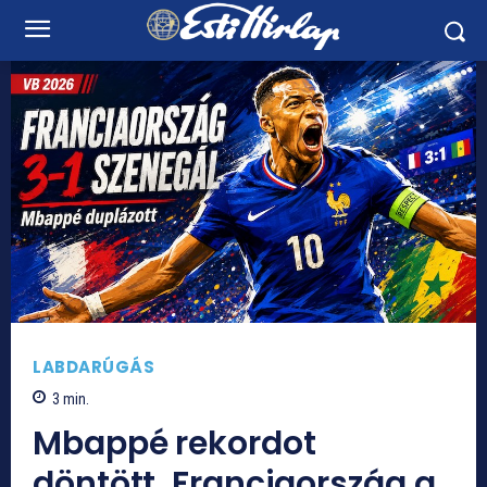
LABDARÚGÁS
3
min.
Mbappé rekordot
döntött, Franciaország a