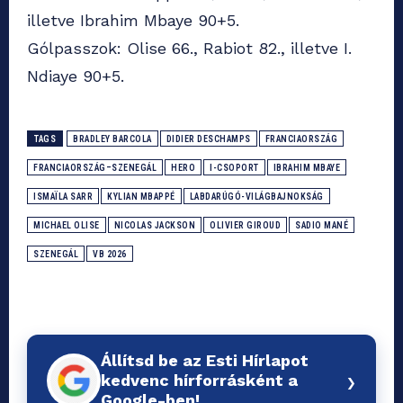
illetve Ibrahim Mbaye 90+5.
Gólpasszok: Olise 66., Rabiot 82., illetve I.
Ndiaye 90+5.
TAGS
BRADLEY BARCOLA
DIDIER DESCHAMPS
FRANCIAORSZÁG
FRANCIAORSZÁG–SZENEGÁL
HERO
I-CSOPORT
IBRAHIM MBAYE
ISMAÏLA SARR
KYLIAN MBAPPÉ
LABDARÚGÓ-VILÁGBAJNOKSÁG
MICHAEL OLISE
NICOLAS JACKSON
OLIVIER GIROUD
SADIO MANÉ
SZENEGÁL
VB 2026
Állítsd be az Esti Hírlapot
›
kedvenc hírforrásként a
Google-ben!