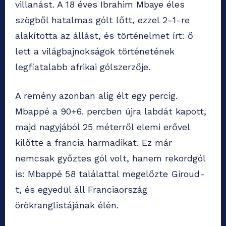
villanást. A 18 éves Ibrahim Mbaye éles
szögből hatalmas gólt lőtt, ezzel 2–1-re
alakította az állást, és történelmet írt: ő
lett a világbajnokságok történetének
legfiatalabb afrikai gólszerzője.
A remény azonban alig élt egy percig.
Mbappé a 90+6. percben újra labdát kapott,
majd nagyjából 25 méterről elemi erővel
kilőtte a francia harmadikat. Ez már
nemcsak győztes gól volt, hanem rekordgól
is: Mbappé 58 találattal megelőzte Giroud-
t, és egyedül áll Franciaország
örökranglistájának élén.