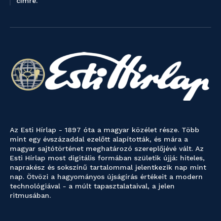
címre.
Az Esti Hírlap - 1897 óta a magyar közélet része. Több
mint egy évszázaddal ezelőtt alapították, és mára a
magyar sajtótörténet meghatározó szereplőjévé vált. Az
Esti Hírlap most digitális formában születik újjá: hiteles,
naprakész és sokszínű tartalommal jelentkezik nap mint
nap. Ötvözi a hagyományos újságírás értékeit a modern
technológiával - a múlt tapasztalataival, a jelen
ritmusában.