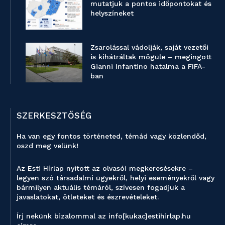
mutatjuk a pontos időpontokat és
helyszíneket
Zsarolással vádolják, saját vezetői
is kihátráltak mögüle – megingott
Gianni Infantino hatalma a FIFA-
ban
SZERKESZTŐSÉG
Ha van egy fontos történeted, témád vagy közlendőd,
oszd meg velünk!
Az Esti Hírlap nyitott az olvasói megkeresésekre –
legyen szó társadalmi ügyekről, helyi eseményekről vagy
bármilyen aktuális témáról, szívesen fogadjuk a
javaslatokat, ötleteket és észrevételeket.
Írj nekünk bizalommal az info[kukac]estihirlap.hu