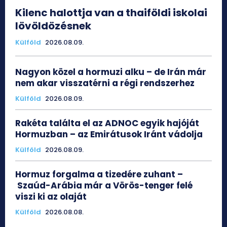
Kilenc halottja van a thaiföldi iskolai
lövöldözésnek
Külföld
2026.08.09.
Nagyon közel a hormuzi alku – de Irán már
nem akar visszatérni a régi rendszerhez
Külföld
2026.08.09.
Rakéta találta el az ADNOC egyik hajóját
Hormuzban – az Emirátusok Iránt vádolja
Külföld
2026.08.09.
Hormuz forgalma a tizedére zuhant –
Szaúd-Arábia már a Vörös-tenger felé
viszi ki az olaját
Külföld
2026.08.08.