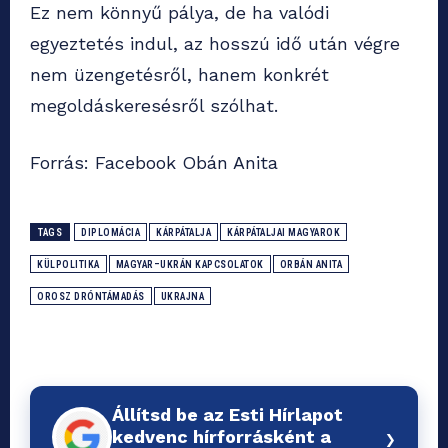
Ez nem könnyű pálya, de ha valódi
egyeztetés indul, az hosszú idő után végre
nem üzengetésről, hanem konkrét
megoldáskeresésről szólhat.
Forrás: Facebook Obán Anita
TAGS
DIPLOMÁCIA
KÁRPÁTALJA
KÁRPÁTALJAI MAGYAROK
KÜLPOLITIKA
MAGYAR–UKRÁN KAPCSOLATOK
ORBÁN ANITA
OROSZ DRÓNTÁMADÁS
UKRAJNA
Állítsd be az Esti Hírlapot
›
kedvenc hírforrásként a