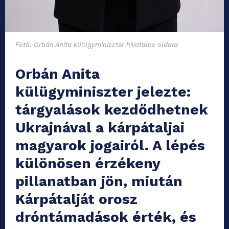
Fotó: Orbán Anita külügyminiszter hivatalos oldala
Orbán Anita
külügyminiszter jelezte:
tárgyalások kezdődhetnek
Ukrajnával a kárpátaljai
magyarok jogairól. A lépés
különösen érzékeny
pillanatban jön, miután
Kárpátalját orosz
dróntámadások érték, és