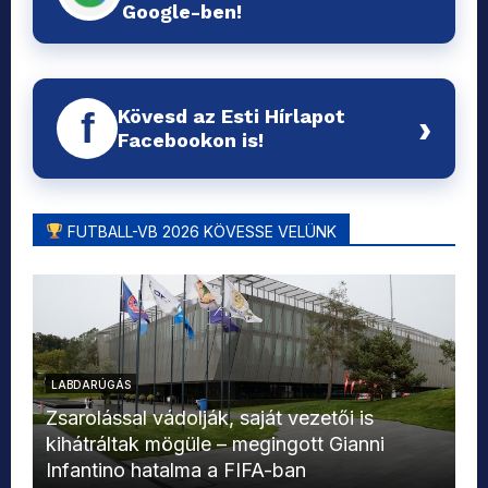
Google-ben!
Kövesd az Esti Hírlapot
f
›
Facebookon is!
FUTBALL-VB 2026 KÖVESSE VELÜNK
LABDARÚGÁS
L
Zsarolással vádolják, saját vezetői is
kihátráltak mögüle – megingott Gianni
Mo
Infantino hatalma a FIFA-ban
el