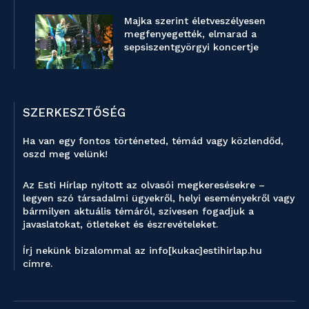
Majka szerint életveszélyesen
megfenyegették, elmarad a
sepsiszentgyörgyi koncertje
SZERKESZTŐSÉG
Ha van egy fontos történeted, témád vagy közlendőd,
oszd meg velünk!
Az Esti Hírlap nyitott az olvasói megkeresésekre –
legyen szó társadalmi ügyekről, helyi eseményekről vagy
bármilyen aktuális témáról, szívesen fogadjuk a
javaslatokat, ötleteket és észrevételeket.
Írj nekünk bizalommal az info[kukac]estihirlap.hu
címre.