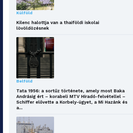
Külföld
Kilenc halottja van a thaiföldi iskolai
lövöldözésnek
Belföld
Tata 1956: a sortűz története, amely most Baka
Andrásig ért – korabeli MTV Híradó-felvétellel –
Schiffer elővette a Korbely-ügyet, a Mi Hazánk és
a...