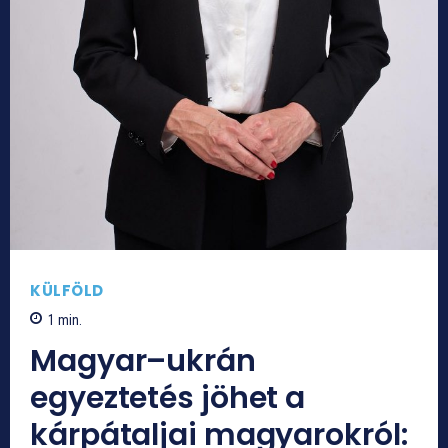
KÜLFÖLD
1
min.
Magyar–ukrán
egyeztetés jöhet a
kárpátaljai magyarokról: