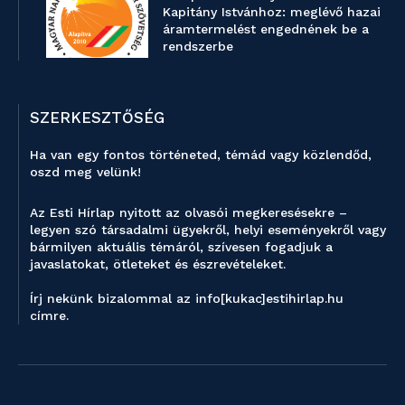
Kapitány Istvánhoz: meglévő hazai
áramtermelést engednének be a
rendszerbe
SZERKESZTŐSÉG
Ha van egy fontos történeted, témád vagy közlendőd,
oszd meg velünk!
Az Esti Hírlap nyitott az olvasói megkeresésekre –
legyen szó társadalmi ügyekről, helyi eseményekről vagy
bármilyen aktuális témáról, szívesen fogadjuk a
javaslatokat, ötleteket és észrevételeket.
Írj nekünk bizalommal az info[kukac]estihirlap.hu
címre.