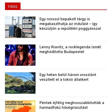
FRISS
Egy rosszul bepakolt tárgy is
megakaszthatja az indulást – így
készüljön a repülőtéri poggyásszal
Lenny Kravitz, a rocklegenda ismét
meghódította Budapestet
Egy héten belül három oroszlánt
veszített el a tokiói állatkert
Péntek éjfélig meghosszabbították a
harmadfokú hőségriasztást