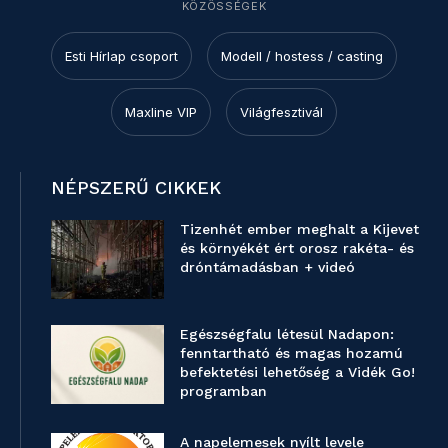
KÖZÖSSÉGEK
Esti Hírlap csoport
Modell / hostess / casting
Maxline VIP
Világfesztivál
NÉPSZERŰ CIKKEK
Tizenhét ember meghalt a Kijevet
és környékét ért orosz rakéta- és
dróntámadásban + videó
Egészségfalu létesül Nadapon:
fenntartható és magas hozamú
befektetési lehetőség a Vidék Go!
programban
A napelemesek nyílt levele