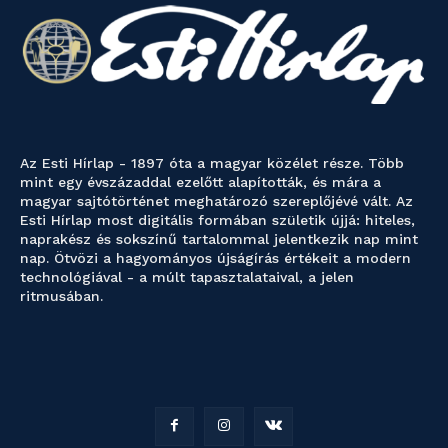
Az Esti Hírlap - 1897 óta a magyar közélet része. Több
mint egy évszázaddal ezelőtt alapították, és mára a
magyar sajtótörténet meghatározó szereplőjévé vált. Az
Esti Hírlap most digitális formában születik újjá: hiteles,
naprakész és sokszínű tartalommal jelentkezik nap mint
nap. Ötvözi a hagyományos újságírás értékeit a modern
technológiával - a múlt tapasztalataival, a jelen
ritmusában.