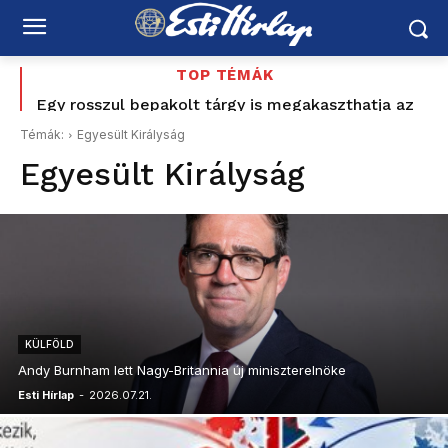
TOP TÉMÁK
Egy rosszul bepakolt tárgy is megakaszthatja az
Lenny Kravitz, a rocklegenda ismét meghódította
indulást – így készüljön a repülőtéri poggyásszal
Budapestet
Témák:
Egyesült Királyság
Egyesült Királyság
KÜLFÖLD
Andy Burnham lett Nagy-Britannia új miniszterelnöke
Esti Hírlap
-
2026.07.21.