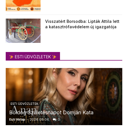
Visszatért Borsodba: Lipták Attila lett
a katasztrófavédelem új igazgatója
ESTI ÜDVÖZLETEK
ESTI ÜDVÖZLETEK
Boldog Születésnapot Domján Kata
Esti Hírlap
-
2026.08.06.
0
E