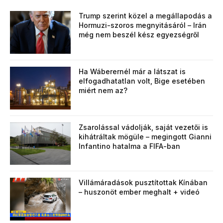
Trump szerint közel a megállapodás a
Hormuzi-szoros megnyitásáról – Irán
még nem beszél kész egyezségről
Ha Wáberernél már a látszat is
elfogadhatatlan volt, Bige esetében
miért nem az?
Zsarolással vádolják, saját vezetői is
kihátráltak mögüle – megingott Gianni
Infantino hatalma a FIFA-ban
Villámáradások pusztítottak Kínában
– huszonöt ember meghalt + videó