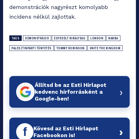
demonstrációk nagyrészt komolyabb
incidens nélkül zajlottak.
TAGS
DEMONSTRÁCIÓ
EGYESÜLT KIRÁLYSÁG
LONDON
NAKBA
PALESZTINPÁRTI TÜNTETÉS
TOMMY ROBINSON
UNITE THE KINGDOM
Állítsd be az Esti Hírlapot
›
kedvenc hírforrásként a
Google-ben!
Kövesd az Esti Hírlapot
f
›
Facebookon is!