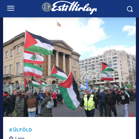
KÜLFÖLD
1
min.