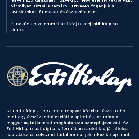
legyen szó társadalmi ügyekről, helyi eseményekről vagy
bármilyen aktuális témáról, szívesen fogadjuk a
javaslatokat, ötleteket és észrevételeket.
Írj nekünk bizalommal az info[kukac]estihirlap.hu
címre.
Az Esti Hírlap - 1897 óta a magyar közélet része. Több
mint egy évszázaddal ezelőtt alapították, és mára a
magyar sajtótörténet meghatározó szereplőjévé vált. Az
Esti Hírlap most digitális formában születik újjá: hiteles,
naprakész és sokszínű tartalommal jelentkezik nap mint