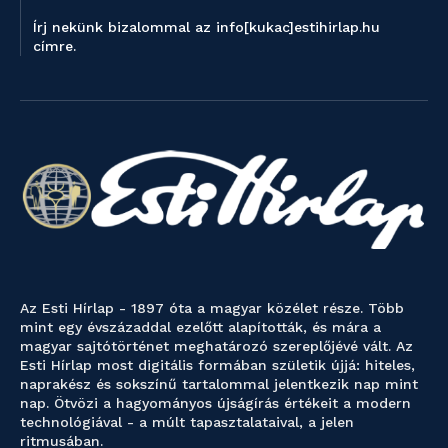
Írj nekünk bizalommal az info[kukac]estihirlap.hu
címre.
Az Esti Hírlap - 1897 óta a magyar közélet része. Több
mint egy évszázaddal ezelőtt alapították, és mára a
magyar sajtótörténet meghatározó szereplőjévé vált. Az
Esti Hírlap most digitális formában születik újjá: hiteles,
naprakész és sokszínű tartalommal jelentkezik nap mint
nap. Ötvözi a hagyományos újságírás értékeit a modern
technológiával - a múlt tapasztalataival, a jelen
ritmusában.