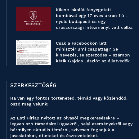
Kilenc iskolát fenyegetett
bombával egy 17 éves ukrán fiú –
nyolc budapesti és egy
oroszországi intézményt vett célba
Csak a Facebookon lett
minisztériumi csapattag? Se
kinevezés, se szerződés – számon
kérik Gajdos Lászlót az állatvédők
SZERKESZTŐSÉG
Ha van egy fontos történeted, témád vagy közlendőd,
oszd meg velünk!
Az Esti Hírlap nyitott az olvasói megkeresésekre –
legyen szó társadalmi ügyekről, helyi eseményekről vagy
bármilyen aktuális témáról, szívesen fogadjuk a
javaslatokat, ötleteket és észrevételeket.