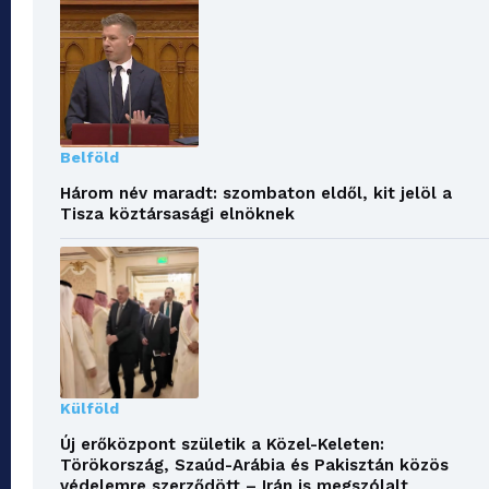
Belföld
Három név maradt: szombaton eldől, kit jelöl a
Tisza köztársasági elnöknek
Külföld
Új erőközpont születik a Közel-Keleten:
Törökország, Szaúd-Arábia és Pakisztán közös
védelemre szerződött – Irán is megszólalt