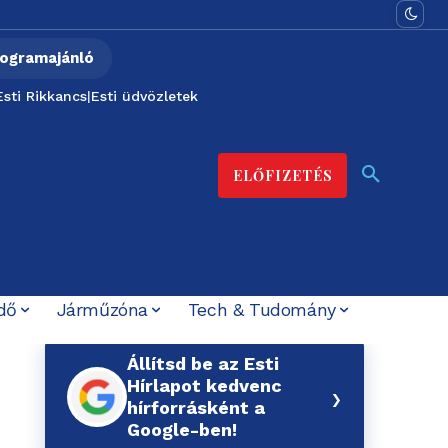
ogramajánló
Esti Rikkancs
|
Esti üdvözletek
ELŐFIZETÉS
dő
Járműzóna
Tech & Tudomány
Állítsd be az Esti
Hírlapot kedvenc
›
hírforrásként a
Google-ben!