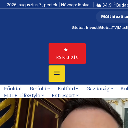
C
2026. augusztus 7., péntek | Névnap: Ibolya
34.9
Buda
Múltidéző a
Global Invest
|
GlobalTV
|
Maxl
EXKLUZÍV
Főoldal
Belföld
Külföld
Gazdaság
Ku
ELITE LifeStyle
Esti Sport