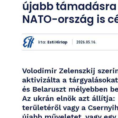
újabb támadásra 
NATO-ország is cé
írta:
Esti Hírlap
2026.05.16.
Volodimir Zelenszkij szeri
aktivizálta a tárgyalásoka
és Belaruszt mélyebben be
Az ukrán elnök azt állítja
területéről vagy a Csernyi
újabb műveletet, vagy eg