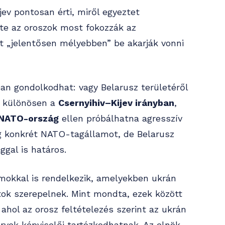
jev pontosan érti, miről egyeztet
nte az oroszok most fokozzák az
t „jelentősen mélyebben” be akarják vonni
an gondolkodhat: vagy Belarusz területéről
, különösen a
Csernyihiv–Kijev irányban
,
NATO-ország
ellen próbálhatna agresszív
eg konkrét NATO-tagállamot, de Belarusz
ggal is határos.
mokkal is rendelkezik, amelyekben ukrán
tok szerepelnek. Mint mondta, ezek között
 ahol az orosz feltételezés szerint az ukrán
vek képviselői tartózkodhatnak. Az elnök