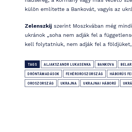
külön említette a Bankovát, vagyis az ukrá
Zelenszkij
szerint Moszkvában még mindig
ukránok „soha nem adják fel a függetlens
kell folytatniuk, nem adják fel a földjüke
TAGS
ALJAKSZANDR LUKASENKA
BANKOVA
BELAR
DRÓNTÁMADÁSOK
FEHÉROROSZORSZÁG
HÁBORÚS FE
OROSZORSZÁG
UKRAJNA
UKRAJNAI HÁBORÚ
UKRÁ