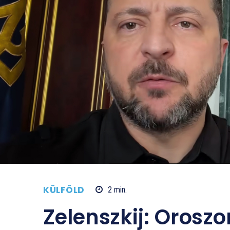
KÜLFÖLD
2
min.
Zelenszkij: Oroszo