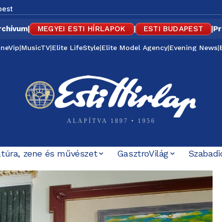
pest
rchívum
|
MEGYEI ESTI HÍRLAPOK
|
ESTI BUDAPEST
|
Pr
ineVip
|
MusicTV
|
Elite LifeStyle
|
Elite Model Agency
|
Evening News
|
ALAPÍTVA 1897 • 1956
ltúra, zene és művészet
GasztroVilág
Szabadi