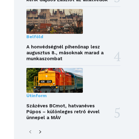
Belföld
A honvédségnél pihenőnap lesz
augusztus 8., másoknak marad a
munkaszombat
Útinform
Százéves BCmot, hatvanéves
Púpos – különleges retró évvel
ünnepel a MÁV