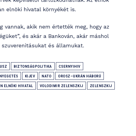
n elnöki hivatal környékét is.
 vannak, akik nem értették meg, hogy az
égüket”, és akár a Bankován, akár máshol
t, szuverenitásukat és államukat.
USZ
BIZTONSÁGPOLITIKA
CSERNYIHIV
NYEGETÉS
KIJEV
NATO
OROSZ–UKRÁN HÁBORÚ
N ELNÖKI HIVATAL
VOLODIMIR ZELENSZKIJ
ZELENSZKIJ