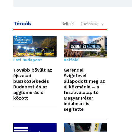
Témák
Belföld
Továbbiak
Esti Budapest
Belföld
Tovább bővült az
Gerendai
éjszakai
Szigetével
buszközlekedés
állapodott meg az
Budapest és az
új közmédia – a
agglomeráció
fesztiválalapító
között
Magyar Péter
indulását is
segítette