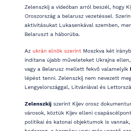
Zelenszkij a videóban arról beszél, hogy Ki
Oroszország a belarusz vezetéssel. Szeri
aktivitásukat Lukasenkával szemben, mer
Belaruszt a háborúba.
Az
ukrán elnök szerint
Moszkva két irányb
indítana újabb műveleteket Ukrajna ellen
vagy a Belarusz mellett fekvő valamelyik
lépést tenni. Zelenszkij nem nevezett m
Lengyelországgal, Litvániával és Lettorszá
Zelenszkij
szerint Kijev orosz dokumentu
városok, köztük Kijev elleni csapáscélpon
politikai és katonai objektumok is vannak,
hadsereg, a kormány vagy más vezető szer