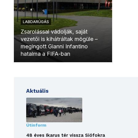
LABDARÚGÁS
LABDAR
Zsarolással vádolják, saját
vezetői is kihátráltak mögüle –
Molinóv
megingott Gianni Infantino
szurkol
hatalma a FIFA-ban
meccsk
Aktuális
Útinform
48 éves Ikarus tér vissza Siófokra