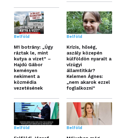
Belföld
Belföld
M1 botrány: „Úgy
Krízis, hőség,
ráztak le, mint
aszály közepén
kutya a vizet” –
külföldön nyaralt a
Hajdú Gábor
vízügyi
keményen
államtitkár?
nekiment a
Kelemen Ágnes:
közmédia
„nem akarok ezzel
vezetésének
foglalkozni”
Belföld
Belföld