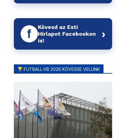
Kövesd az Esti
f
›
Hírlapot Facebookon
is!
FUTBALL-VB 2026 KÖVESSE VELÜNK