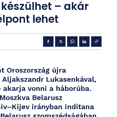
készülhet – akár
lpont lehet
nt Oroszország újra
t Aljakszandr Lukasenkával,
 akarja vonni a háborúba.
: Moszkva Belarusz
hiv–Kijev irányban indítana
y Belarusz szomszédságában