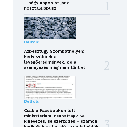
– négy napon át jár a
nosztalgiabusz
Belföld
Azbesztügy Szombathelyen:
kedvezőbbek a
levegőeredmények, de a
szennyezés még nem tűnt el
Belföld
Csak a Facebookon lett
minisztériumi csapattag? Se
kinevezés, se szerződés – számon
kérik Gajdos Lászlót az állatvédők