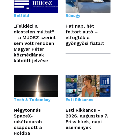
Belföld
Bűnügy
„Felidézi a
Hat nap, hét
dicstelen múltat”
feltört autó –
– a MÚOSZ szerint
elfogták a
sem volt rendben
gyöngyösi fiatalt
Magyar Péter
közmédiának
küldött jelzése
Tech & Tudomány
Esti Rikkancs
Négytonnás
Esti Rikkancs –
SpaceX-
2026. augusztus 7.
rakétadarab
Friss hírek, napi
csapódott a
események
Holdba