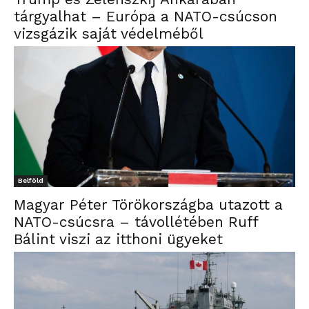
tárgyalhat – Európa a NATO-csúcson
vizsgázik saját védelméből
Belföld
Magyar Péter Törökországba utazott a
NATO-csúcsra – távollétében Ruff
Bálint viszi az itthoni ügyeket