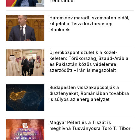
Teheránból
Három név maradt: szombaton eldől,
kit jelöl a Tisza köztársasági
elnöknek
Új erőközpont születik a Közel-
Keleten: Törökország, Szaúd-Arábia
és Pakisztán közös védelemre
szerződött – Irán is megszólalt
Budapesten visszakapcsolják a
díszfényeket, Romániában továbbra
is súlyos az energiahelyzet
Magyar Pétert és a Tiszát is
meghívná Tusványosra Toró T. Tibor