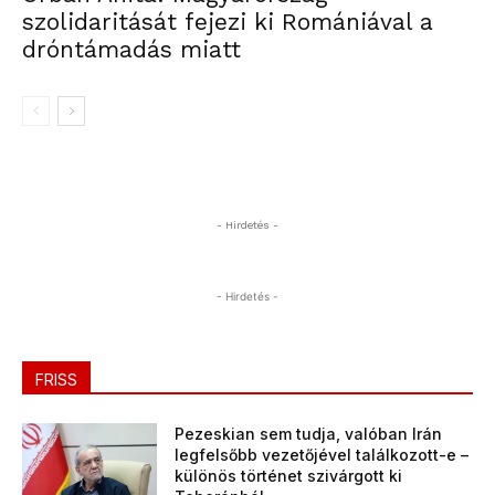
szolidaritását fejezi ki Romániával a
dróntámadás miatt
- Hirdetés -
- Hirdetés -
FRISS
Pezeskian sem tudja, valóban Irán
legfelsőbb vezetőjével találkozott-e –
különös történet szivárgott ki