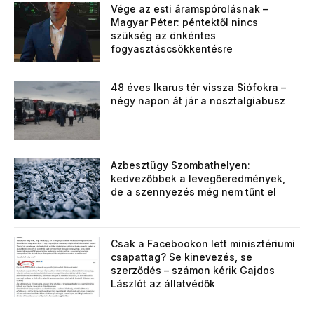
Vége az esti áramspórolásnak –
Magyar Péter: péntektől nincs
szükség az önkéntes
fogyasztáscsökkentésre
48 éves Ikarus tér vissza Siófokra –
négy napon át jár a nosztalgiabusz
Azbesztügy Szombathelyen:
kedvezőbbek a levegőeredmények,
de a szennyezés még nem tűnt el
Csak a Facebookon lett minisztériumi
csapattag? Se kinevezés, se
szerződés – számon kérik Gajdos
Lászlót az állatvédők