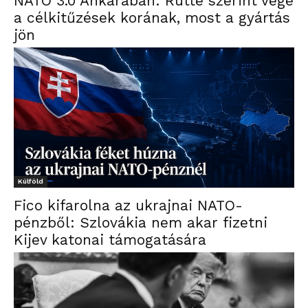
NATO 3.0 Ankarában: Rutte szerint vége
a célkitűzések korának, most a gyártás
jön
Külföld
Fico kifarolna az ukrajnai NATO-
pénzből: Szlovákia nem akar fizetni
Kijev katonai támogatására