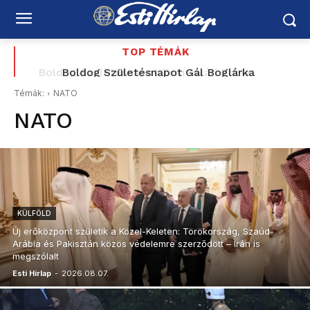
TOP TÉMÁK
Boldog Születésnapot Gál Boglárka
Témák:
NATO
NATO
KÜLFÖLD
Új erőközpont születik a Közel-Keleten: Törökország, Szaúd-
Arábia és Pakisztán közös védelemre szerződött – Irán is
megszólalt
Esti Hírlap
-
2026.08.07.