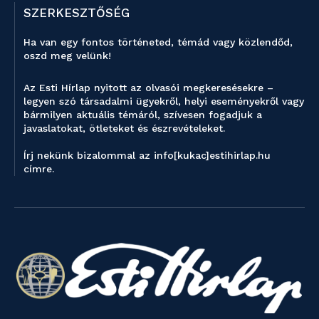
SZERKESZTŐSÉG
Ha van egy fontos történeted, témád vagy közlendőd,
oszd meg velünk!
Az Esti Hírlap nyitott az olvasói megkeresésekre –
legyen szó társadalmi ügyekről, helyi eseményekről vagy
bármilyen aktuális témáról, szívesen fogadjuk a
javaslatokat, ötleteket és észrevételeket.
Írj nekünk bizalommal az info[kukac]estihirlap.hu
címre.