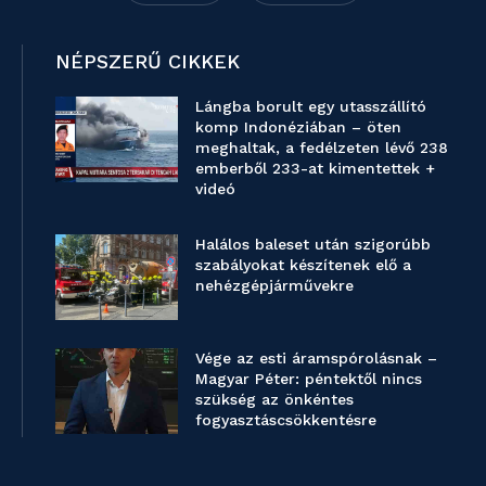
NÉPSZERŰ CIKKEK
Lángba borult egy utasszállító
komp Indonéziában – öten
meghaltak, a fedélzeten lévő 238
emberből 233-at kimentettek +
videó
Halálos baleset után szigorúbb
szabályokat készítenek elő a
nehézgépjárművekre
Vége az esti áramspórolásnak –
Magyar Péter: péntektől nincs
szükség az önkéntes
fogyasztáscsökkentésre