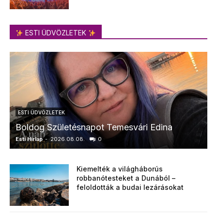
ESTI ÜDVÖZLETEK
ESTI ÜDVÖZLETEK
Boldog Születésnapot Temesvári Edina
Esti Hírlap
-
2026.08.08.
0
E
Kiemelték a világháborús
robbanótesteket a Dunából –
feloldották a budai lezárásokat