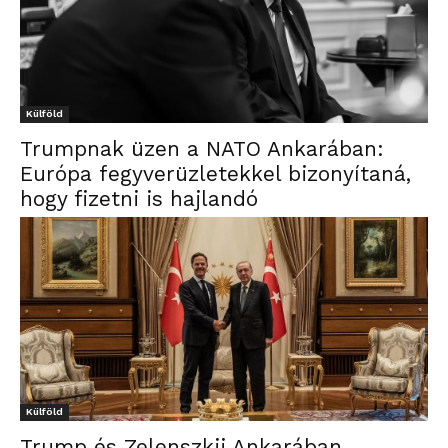
Külföld
Trumpnak üzen a NATO Ankarában:
Európa fegyverüzletekkel bizonyítaná,
hogy fizetni is hajlandó
Külföld
Trump és Zelenszkij Ankarában