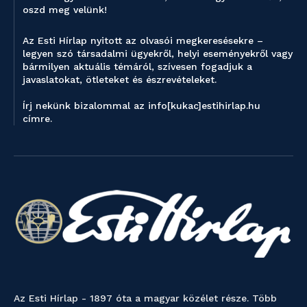
oszd meg velünk!
Az Esti Hírlap nyitott az olvasói megkeresésekre –
legyen szó társadalmi ügyekről, helyi eseményekről vagy
bármilyen aktuális témáról, szívesen fogadjuk a
javaslatokat, ötleteket és észrevételeket.
Írj nekünk bizalommal az info[kukac]estihirlap.hu
címre.
Az Esti Hírlap - 1897 óta a magyar közélet része. Több