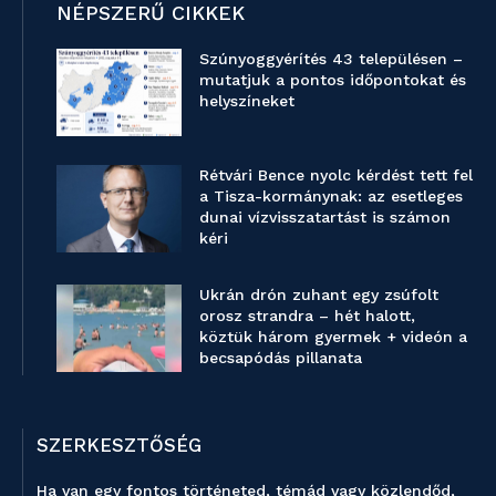
NÉPSZERŰ CIKKEK
Szúnyoggyérítés 43 településen –
mutatjuk a pontos időpontokat és
helyszíneket
Rétvári Bence nyolc kérdést tett fel
a Tisza-kormánynak: az esetleges
dunai vízvisszatartást is számon
kéri
Ukrán drón zuhant egy zsúfolt
orosz strandra – hét halott,
köztük három gyermek + videón a
becsapódás pillanata
SZERKESZTŐSÉG
Ha van egy fontos történeted, témád vagy közlendőd,