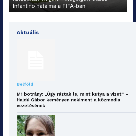
Infantino hatalma a FIFA-ban
el
Aktuális
Belföld
M1 botrány: „Úgy ráztak le, mint kutya a vizet” –
Hajdú Gábor keményen nekiment a közmédia
vezetésének