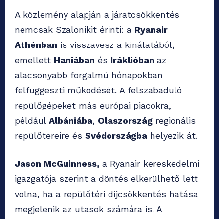
A közlemény alapján a járatcsökkentés
nemcsak Szalonikit érinti: a
Ryanair
Athénban
is visszavesz a kínálatából,
emellett
Haniában
és
Iráklióban
az
alacsonyabb forgalmú hónapokban
felfüggeszti működését. A felszabaduló
repülőgépeket más európai piacokra,
például
Albániába
,
Olaszország
regionális
repülőtereire és
Svédországba
helyezik át.
Jason McGuinness,
a Ryanair kereskedelmi
igazgatója szerint a döntés elkerülhető lett
volna, ha a repülőtéri díjcsökkentés hatása
megjelenik az utasok számára is. A