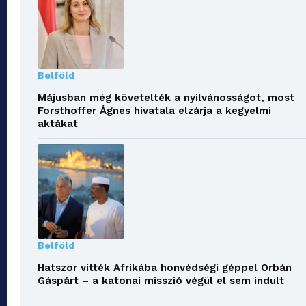
Belföld
Májusban még követelték a nyilvánosságot, most
Forsthoffer Ágnes hivatala elzárja a kegyelmi
aktákat
Belföld
Hatszor vitték Afrikába honvédségi géppel Orbán
Gáspárt – a katonai misszió végül el sem indult