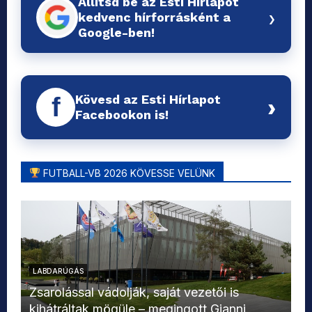
Állítsd be az Esti Hírlapot
›
kedvenc hírforrásként a
Google-ben!
Kövesd az Esti Hírlapot
f
›
Facebookon is!
FUTBALL-VB 2026 KÖVESSE VELÜNK
LABDARÚGÁS
L
Zsarolással vádolják, saját vezetői is
kihátráltak mögüle – megingott Gianni
Mo