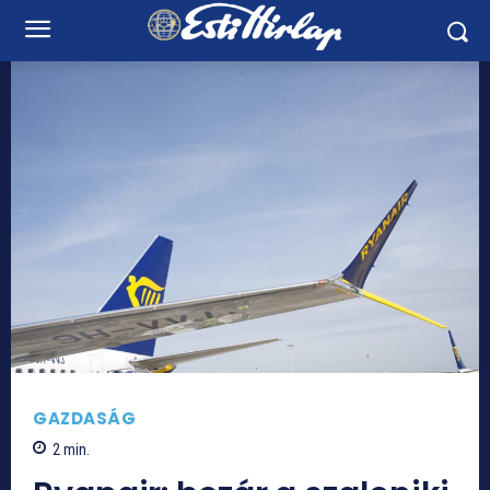
GAZDASÁG
2
min.