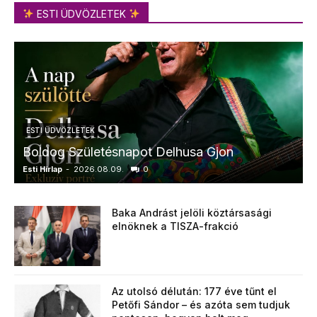
ESTI ÜDVÖZLETEK
ESTI ÜDVÖZLETEK
Boldog Születésnapot Delhusa Gjon
Esti Hírlap
-
2026.08.09.
0
E
Baka Andrást jelöli köztársasági
elnöknek a TISZA-frakció
Az utolsó délután: 177 éve tűnt el
Petőfi Sándor – és azóta sem tudjuk