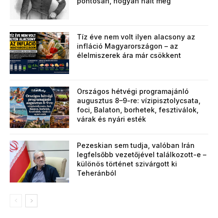
pontosan, hogyan halt meg
Tíz éve nem volt ilyen alacsony az
infláció Magyarországon – az
élelmiszerek ára már csökkent
Országos hétvégi programajánló
augusztus 8–9-re: vízipisztolycsata,
foci, Balaton, borhetek, fesztiválok,
várak és nyári esték
Pezeskian sem tudja, valóban Irán
legfelsőbb vezetőjével találkozott-e –
különös történet szivárgott ki
Teheránból