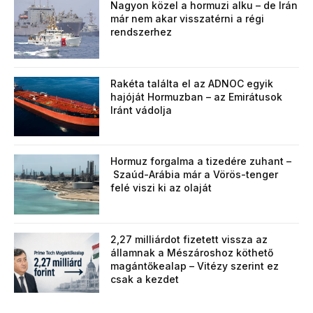
Nagyon közel a hormuzi alku – de Irán
már nem akar visszatérni a régi
rendszerhez
Rakéta találta el az ADNOC egyik
hajóját Hormuzban – az Emirátusok
Iránt vádolja
Hormuz forgalma a tizedére zuhant –
Szaúd-Arábia már a Vörös-tenger
felé viszi ki az olaját
2,27 milliárdot fizetett vissza az
államnak a Mészároshoz köthető
magántőkealap – Vitézy szerint ez
csak a kezdet