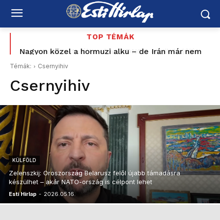
TOP TÉMÁK
Nagyon közel a hormuzi alku – de Irán már nem
Rakéta találta el az ADNOC egyik hajóját
Hormuzban – az Emirátusok Iránt vádolja
akar visszatérni a régi rendszerhez
Témák:
Csernyihiv
Csernyihiv
KÜLFÖLD
Zelenszkij: Oroszország Belarusz felől újabb támadásra
készülhet – akár NATO-ország is célpont lehet
Esti Hírlap
-
2026.05.16.