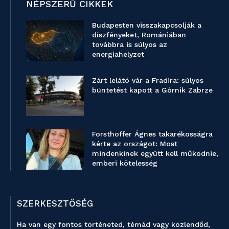
NÉPSZERŰ CIKKEK
Budapesten visszakapcsolják a
díszfényeket, Romániában
továbbra is súlyos az
energiahelyzet
Zárt lelátó vár a Fradira: súlyos
büntetést kapott a Górnik Zabrze
Forsthoffer Ágnes takarékosságra
kérte az országot: Most
mindenkinek együtt kell működnie,
emberi kötelesség
SZERKESZTŐSÉG
Ha van egy fontos történeted, témád vagy közlendőd,