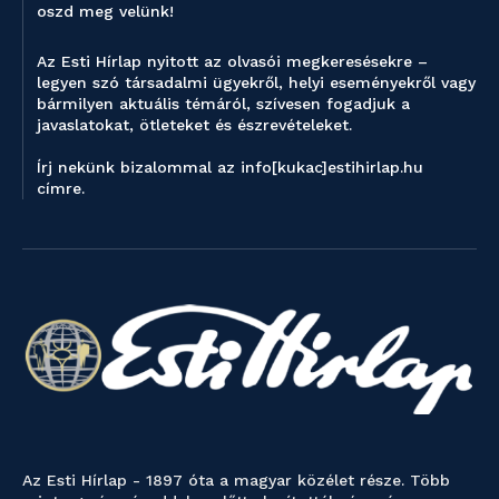
oszd meg velünk!
Az Esti Hírlap nyitott az olvasói megkeresésekre –
legyen szó társadalmi ügyekről, helyi eseményekről vagy
bármilyen aktuális témáról, szívesen fogadjuk a
javaslatokat, ötleteket és észrevételeket.
Írj nekünk bizalommal az info[kukac]estihirlap.hu
címre.
Az Esti Hírlap - 1897 óta a magyar közélet része. Több