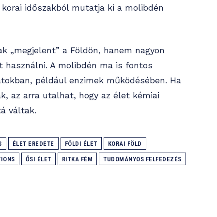
 korai időszakból mutatja ki a molibdén
sak „megjelent” a Földön, hanem nagyon
t használni. A molibdén ma is fontos
amatokban, például enzimek működésében. Ha
, az arra utalhat, hogy az élet kémiai
á váltak.
S
ÉLET EREDETE
FÖLDI ÉLET
KORAI FÖLD
IONS
ŐSI ÉLET
RITKA FÉM
TUDOMÁNYOS FELFEDEZÉS