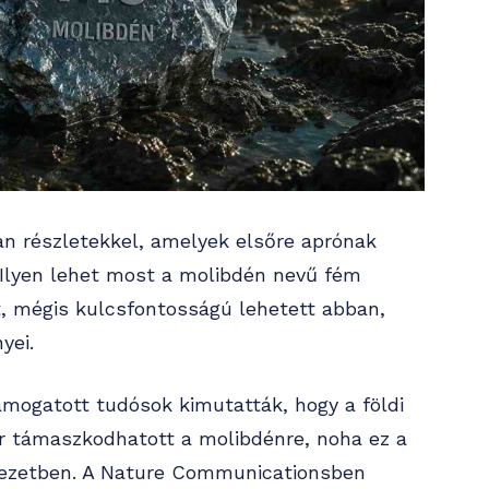
an részletekkel, amelyek elsőre aprónak
Ilyen lehet most a molibdén nevű fém
, mégis kulcsfontosságú lehetett abban,
yei.
mogatott tudósok kimutatták, hogy a földi
már támaszkodhatott a molibdénre, noha ez a
nyezetben. A Nature Communicationsben