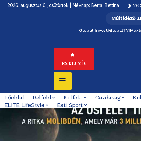
2026. augusztus 6., csütörtök | Névnap: Berta, Bettina
26.
Múltidéző a
Global Invest
|
GlobalTV
|
Maxl
EXKLUZÍV
Főoldal
Belföld
Külföld
Gazdaság
Ku
ELITE LifeStyle
Esti Sport