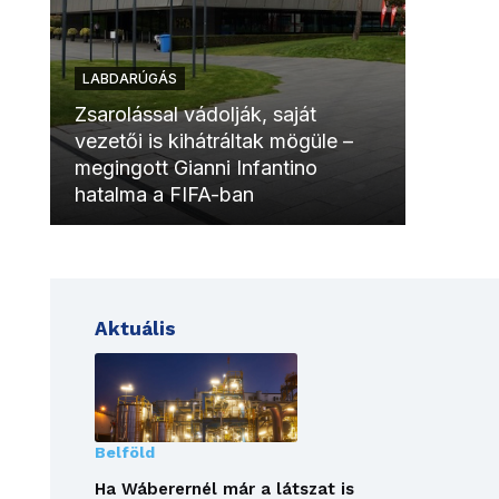
LABDARÚGÁS
LABDAR
Zsarolással vádolják, saját
vezetői is kihátráltak mögüle –
Molinóv
megingott Gianni Infantino
szurkol
hatalma a FIFA-ban
meccsk
Aktuális
Belföld
Ha Wáberernél már a látszat is