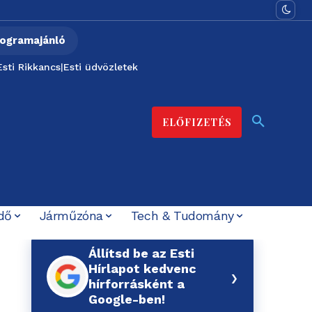
ogramajánló
Esti Rikkancs
|
Esti üdvözletek
ELŐFIZETÉS
dő
Járműzóna
Tech & Tudomány
Állítsd be az Esti
Hírlapot kedvenc
›
hírforrásként a
Google-ben!