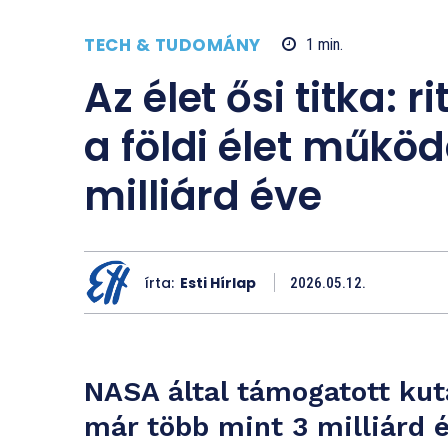
TECH & TUDOMÁNY
1
min.
Az élet ősi titka: 
a földi élet műkö
milliárd éve
írta:
Esti Hírlap
2026.05.12.
NASA által támogatott kuta
már több mint 3 milliárd 