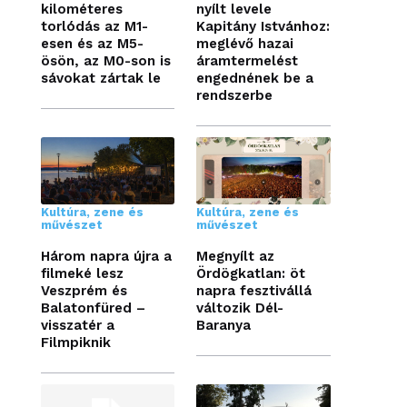
kilométeres
nyílt levele
torlódás az M1-
Kapitány Istvánhoz:
esen és az M5-
meglévő hazai
ösön, az M0-son is
áramtermelést
sávokat zártak le
engednének be a
rendszerbe
Kultúra, zene és
Kultúra, zene és
művészet
művészet
Három napra újra a
Megnyílt az
filmeké lesz
Ördögkatlan: öt
Veszprém és
napra fesztivállá
Balatonfüred –
változik Dél-
visszatér a
Baranya
Filmpiknik