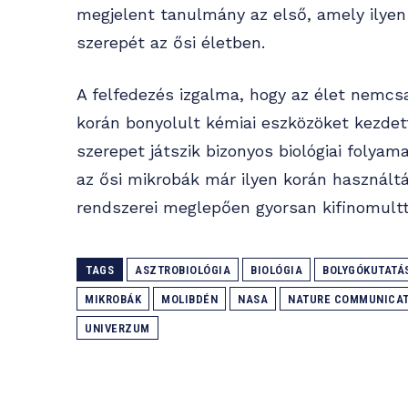
megjelent tanulmány az első, amely ilyen
szerepét az ősi életben.
A felfedezés izgalma, hogy az élet nemc
korán bonyolult kémiai eszközöket kezdet
szerepet játszik bizonyos biológiai foly
az ősi mikrobák már ilyen korán használták
rendszerei meglepően gyorsan kifinomultt
TAGS
ASZTROBIOLÓGIA
BIOLÓGIA
BOLYGÓKUTATÁ
MIKROBÁK
MOLIBDÉN
NASA
NATURE COMMUNICAT
UNIVERZUM