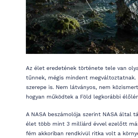
Az élet eredetének története tele van oly
tűnnek, mégis mindent megváltoztatnak. 
szerepe is. Nem látványos, nem közismert
hogyan működtek a Föld legkorábbi élőlén
A NASA beszámolója szerint NASA által tá
élet több mint 3 milliárd évvel ezelőtt 
fém akkoriban rendkívül ritka volt a kör