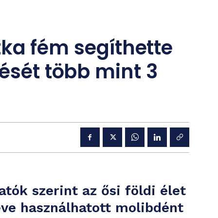
ritka fém segíthette
dését több mint 3
tók szerint az ősi földi élet
éve használhatott molibdént