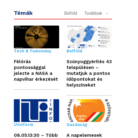
Témák
Belföld
Továbbiak
Tech & Tudomány
Belföld
Félórás
Szúnyoggyérítés 43
pontossággal
településen –
jelezte a NASA a
mutatjuk a pontos
napvihar érkezését
időpontokat és
helyszíneket
Útinform
Gazdaság
08.05.13:30 – Több
A napelemesek