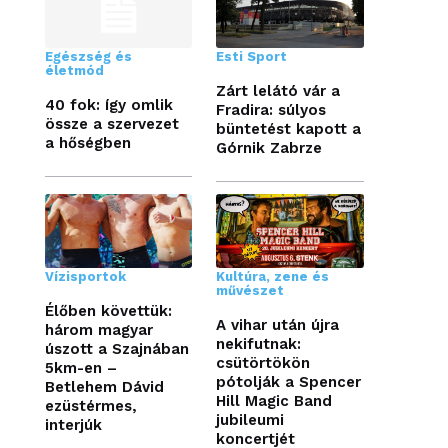
Egészség és
Esti Sport
életmód
Zárt lelátó vár a
40 fok: így omlik
Fradira: súlyos
össze a szervezet
büntetést kapott a
a hőségben
Górnik Zabrze
Vízisportok
Kultúra, zene és
művészet
Élőben követtük:
A vihar után újra
három magyar
nekifutnak:
úszott a Szajnában
csütörtökön
5km-en –
pótolják a Spencer
Betlehem Dávid
Hill Magic Band
ezüstérmes,
jubileumi
interjúk
koncertjét