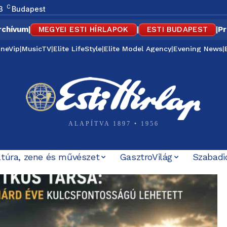
C
3
Budapest
rchívum
|
MEGYEI ESTI HÍRLAPOK
|
ESTI BUDAPEST
|
Pr
ineVip
|
MusicTV
|
Elite LifeStyle
|
Elite Model Agency
|
Evening News
|
ALAPÍTVA 1897 • 1956
ltúra, zene és művészet
GasztroVilág
Szabadi