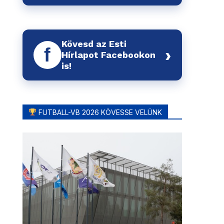
Kövesd az Esti
f
›
Hírlapot Facebookon
is!
FUTBALL-VB 2026 KÖVESSE VELÜNK