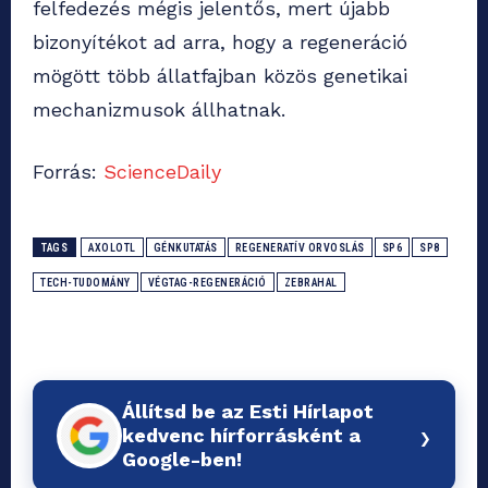
felfedezés mégis jelentős, mert újabb
bizonyítékot ad arra, hogy a regeneráció
mögött több állatfajban közös genetikai
mechanizmusok állhatnak.
Forrás:
ScienceDaily
TAGS
AXOLOTL
GÉNKUTATÁS
REGENERATÍV ORVOSLÁS
SP6
SP8
TECH-TUDOMÁNY
VÉGTAG-REGENERÁCIÓ
ZEBRAHAL
Állítsd be az Esti Hírlapot
›
kedvenc hírforrásként a
Google-ben!