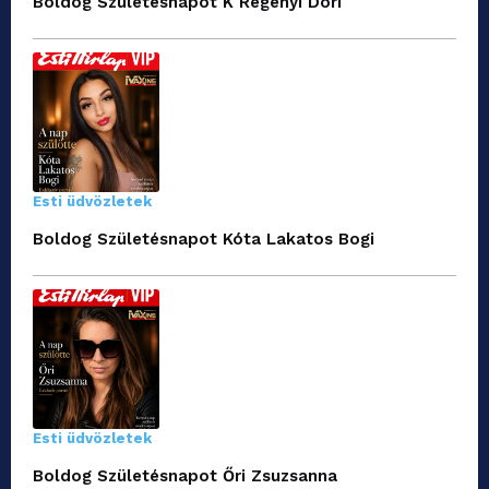
Boldog Születésnapot K Regényi Dóri
Esti üdvözletek
Boldog Születésnapot Kóta Lakatos Bogi
Esti üdvözletek
Boldog Születésnapot Őri Zsuzsanna