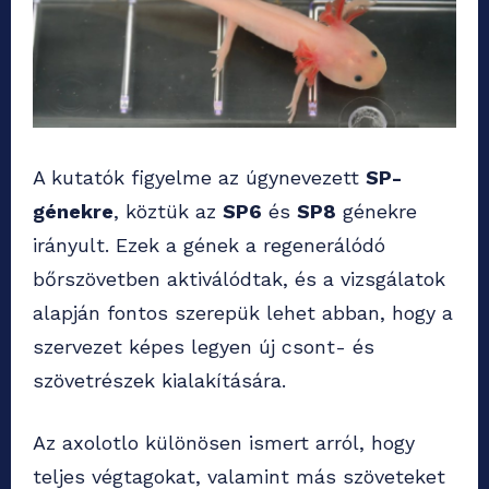
A kutatók figyelme az úgynevezett
SP-
génekre
, köztük az
SP6
és
SP8
génekre
irányult. Ezek a gének a regenerálódó
bőrszövetben aktiválódtak, és a vizsgálatok
alapján fontos szerepük lehet abban, hogy a
szervezet képes legyen új csont- és
szövetrészek kialakítására.
Az axolotlo különösen ismert arról, hogy
teljes végtagokat, valamint más szöveteket