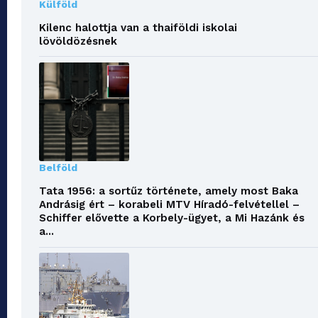
Külföld
Kilenc halottja van a thaiföldi iskolai
lövöldözésnek
Belföld
Tata 1956: a sortűz története, amely most Baka
Andrásig ért – korabeli MTV Híradó-felvétellel –
Schiffer elővette a Korbely-ügyet, a Mi Hazánk és
a...