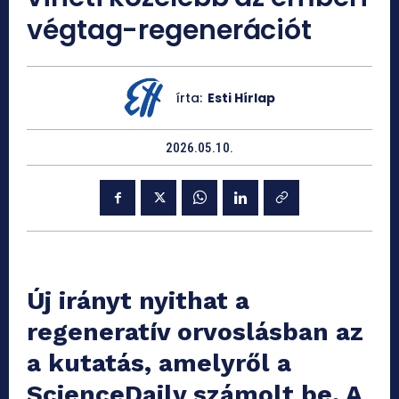
végtag-regenerációt
írta:
Esti Hírlap
2026.05.10.
Új irányt nyithat a
regeneratív orvoslásban az
a kutatás, amelyről a
ScienceDaily számolt be. A