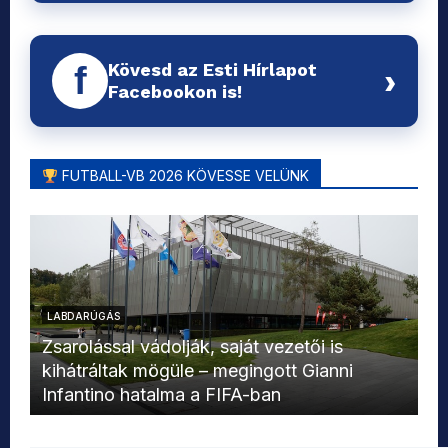
Kövesd az Esti Hírlapot
f
›
Facebookon is!
FUTBALL-VB 2026 KÖVESSE VELÜNK
LABDARÚGÁS
L
Zsarolással vádolják, saját vezetői is
kihátráltak mögüle – megingott Gianni
Mo
Infantino hatalma a FIFA-ban
el