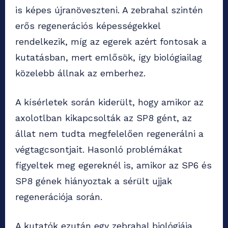
is képes újranöveszteni. A zebrahal szintén
erős regenerációs képességekkel
rendelkezik, míg az egerek azért fontosak a
kutatásban, mert emlősök, így biológiailag
közelebb állnak az emberhez.
A kísérletek során kiderült, hogy amikor az
axolotlban kikapcsolták az SP8 gént, az
állat nem tudta megfelelően regenerálni a
végtagcsontjait. Hasonló problémákat
figyeltek meg egereknél is, amikor az SP6 és
SP8 gének hiányoztak a sérült ujjak
regenerációja során.
A kutatók ezután egy zebrahal biológiája