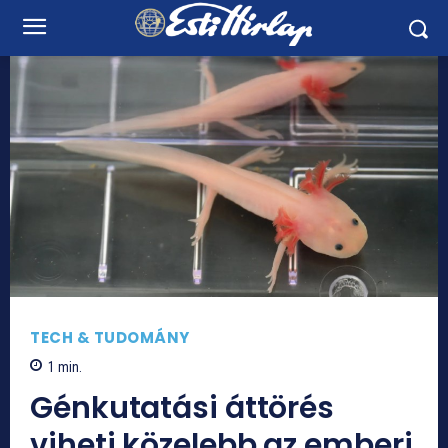
TECH & TUDOMÁNY
1
min.
Génkutatási áttörés
viheti közelebb az emberi