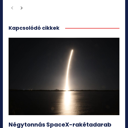
Kapcsolódó cikkek
Négytonnás SpaceX-rakétadarab