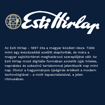
Az Esti Hírlap - 1897 óta a magyar közélet része. Több
mint egy évszázaddal ezelőtt alapították, és mára a
magyar sajtótörténet meghatározó szereplőjévé vált. Az
Esti Hírlap most digitális formában születik újjá: hiteles,
naprakész és sokszínű tartalommal jelentkezik nap mint
nap. Ötvözi a hagyományos újságírás értékeit a modern
technológiával - a múlt tapasztalataival, a jelen
ritmusában.