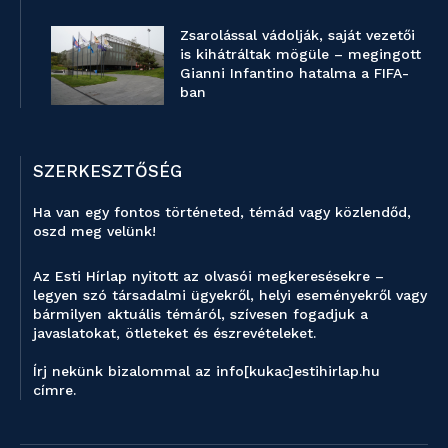
Zsarolással vádolják, saját vezetői
is kihátráltak mögüle – megingott
Gianni Infantino hatalma a FIFA-
ban
SZERKESZTŐSÉG
Ha van egy fontos történeted, témád vagy közlendőd,
oszd meg velünk!
Az Esti Hírlap nyitott az olvasói megkeresésekre –
legyen szó társadalmi ügyekről, helyi eseményekről vagy
bármilyen aktuális témáról, szívesen fogadjuk a
javaslatokat, ötleteket és észrevételeket.
Írj nekünk bizalommal az info[kukac]estihirlap.hu
címre.