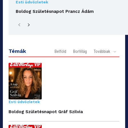
Esti üdvözletek
Boldog Születésnapot Prancz Ádám
Témák
Belföld
BorVilág
Továbbiak
Esti üdvözletek
Boldog Születésnapot Gráf Szilvia