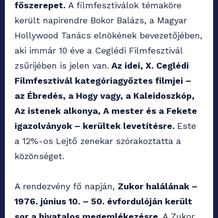
főszerepet.
A filmfesztiválok témaköre
került napirendre Bokor Balázs, a Magyar
Hollywood Tanács elnökének bevezetőjében,
aki immár 10 éve a Ceglédi Filmfesztivál
zsűrijében is jelen van.
Az idei, X. Ceglédi
Filmfesztivál kategóriagyőztes filmjei –
az Ébredés, a Hogy vagy, a Kaleidoszkóp,
Az istenek alkonya, A mester és a Fekete
igazolványok – kerültek levetítésre.
Este
a 12%-os Lejtő zenekar szórakoztatta a
közönséget.
A rendezvény fő napján,
Zukor halálának –
1976. június 10. – 50. évfordulóján került
sor a hivatalos megemlékezésre
. A Zukor