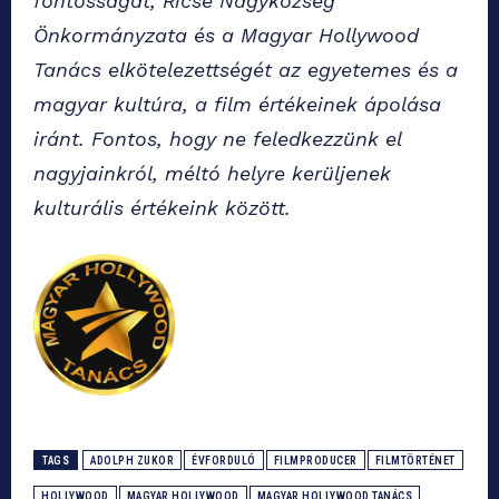
fontosságát, Ricse Nagyközség
Önkormányzata és a Magyar Hollywood
Tanács elkötelezettségét az egyetemes és a
magyar kultúra, a film értékeinek ápolása
iránt. Fontos, hogy ne feledkezzünk el
nagyjainkról, méltó helyre kerüljenek
kulturális értékeink között.
TAGS
ADOLPH ZUKOR
ÉVFORDULÓ
FILMPRODUCER
FILMTÖRTÉNET
HOLLYWOOD
MAGYAR HOLLYWOOD
MAGYAR HOLLYWOOD TANÁCS