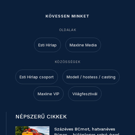
KÖVESSEN MINKET
OLDALAK
Esti Hírlap
Maxline Media
KÖZÖSSÉGEK
Esti Hírlap csoport
Modell / hostess / casting
Maxline VIP
Világfesztivál
NÉPSZERŰ CIKKEK
Százéves BCmot, hatvanéves
Púpos – különleges retró évvel