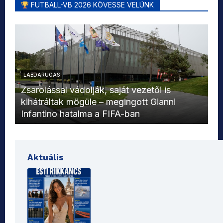
FUTBALL-VB 2026 KÖVESSE VELÜNK
LABDARÚGÁS
L
Zsarolással vádolják, saját vezetői is
kihátráltak mögüle – megingott Gianni
Mo
Infantino hatalma a FIFA-ban
el
Aktuális