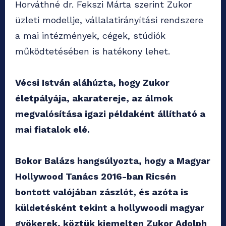
Horváthné dr. Fekszi Márta szerint Zukor
üzleti modellje, vállalatirányítási rendszere
a mai intézmények, cégek, stúdiók
működtetésében is hatékony lehet.
Vécsi István aláhúzta, hogy Zukor
életpályája, akaratereje, az álmok
megvalósítása igazi példaként állítható a
mai fiatalok elé.
Bokor Balázs hangsúlyozta, hogy a Magyar
Hollywood Tanács 2016-ban Ricsén
bontott valójában zászlót, és azóta is
küldetésként tekint a hollywoodi magyar
gyökerek, köztük kiemelten Zukor Adolph