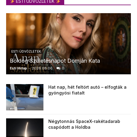
ESTI ÜDVÖZLETEK
ESTI ÜDVÖZLETEK
Boldog Születésnapot Domján Kata
Esti Hírlap
-
2026.08.06.
0
E
Hat nap, hét feltört autó – elfogták a
gyöngyösi fiatalt
Négytonnás SpaceX-rakétadarab
csapódott a Holdba