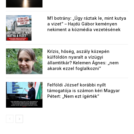
M1 botrány: „Úgy ráztak le, mint kutya
a vizet” – Hajdú Gábor keményen
nekiment a közmédia vezetésének
Krízis, hőség, aszály közepén
külföldön nyaralt a vízügyi
államtitkár? Kelemen Ágnes: „nem
akarok ezzel foglalkozni”
Felföldi József korábbi nyílt
támogatója is számon kéri Magyar
Pétert: „Nem ezt ígérték”