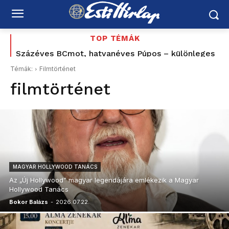
TOP TÉMÁK
Százéves BCmot, hatvanéves Púpos – különleges
Tovább bővült az éjszakai buszközlekedés
Budapest és az agglomeráció között
retró évvel ünnepel a MÁV
Témák:
Filmtörténet
filmtörténet
MAGYAR HOLLYWOOD TANÁCS
Az „Új Hollywood” magyar legendájára emlékezik a Magyar
Hollywood Tanács
Bokor Balázs
-
2026.07.22.