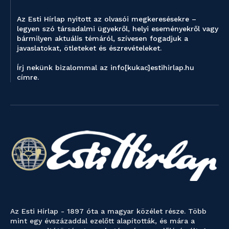
Az Esti Hírlap nyitott az olvasói megkeresésekre –
legyen szó társadalmi ügyekről, helyi eseményekről vagy
bármilyen aktuális témáról, szívesen fogadjuk a
javaslatokat, ötleteket és észrevételeket.
Írj nekünk bizalommal az info[kukac]estihirlap.hu
címre.
Az Esti Hírlap - 1897 óta a magyar közélet része. Több
mint egy évszázaddal ezelőtt alapították, és mára a