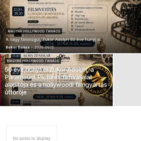
MAGYAR HOLLYWOOD TANÁCS
A nagy filmmogul, Zukor Adolph 50 éve hunyt el
Bokor Balázs
-
2026.06.12.
MAGYAR HOLLYWOOD TANÁCS
50 éve hunyt el Zukor Adolph, a
Paramount Pictures filmvállalat
alapítója és a hollywoodi filmgyártás
úttörője
No posts to display