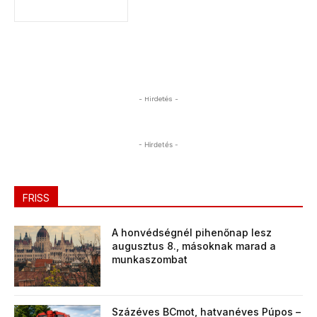
- Hirdetés -
- Hirdetés -
FRISS
A honvédségnél pihenőnap lesz
augusztus 8., másoknak marad a
munkaszombat
Százéves BCmot, hatvanéves Púpos –