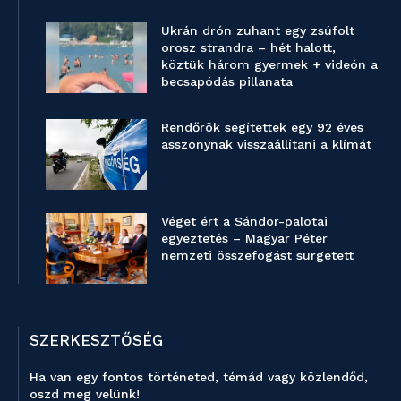
Ukrán drón zuhant egy zsúfolt
orosz strandra – hét halott,
köztük három gyermek + videón a
becsapódás pillanata
Rendőrök segítettek egy 92 éves
asszonynak visszaállítani a klímát
Véget ért a Sándor-palotai
egyeztetés – Magyar Péter
nemzeti összefogást sürgetett
SZERKESZTŐSÉG
Ha van egy fontos történeted, témád vagy közlendőd,
oszd meg velünk!