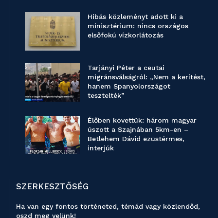
Hibás közleményt adott ki a
minisztérium: nincs országos
elsőfokú vízkorlátozás
Tarjányi Péter a ceutai
migránsválságról: „Nem a kerítést,
hanem Spanyolországot
tesztelték”
Élőben követtük: három magyar
úszott a Szajnában 5km-en –
Betlehem Dávid ezüstérmes,
interjúk
SZERKESZTŐSÉG
Ha van egy fontos történeted, témád vagy közlendőd,
oszd meg velünk!