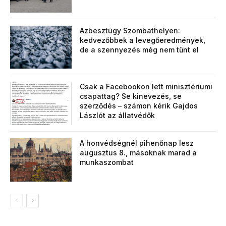
Azbesztügy Szombathelyen:
kedvezőbbek a levegőeredmények,
de a szennyezés még nem tűnt el
Csak a Facebookon lett minisztériumi
csapattag? Se kinevezés, se
szerződés – számon kérik Gajdos
Lászlót az állatvédők
A honvédségnél pihenőnap lesz
augusztus 8., másoknak marad a
munkaszombat