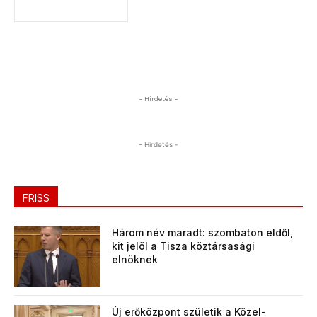
- Hirdetés -
- Hirdetés -
FRISS
Három név maradt: szombaton eldől,
kit jelöl a Tisza köztársasági
elnöknek
Új erőközpont születik a Közel-