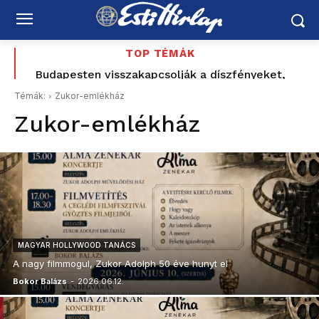
TOP TÉMÁK
Budapesten visszakapcsolják a díszfényeket,
Romániában továbbra is súlyos az energiahelyzet
Témák:
Zukor-emlékház
Zukor-emlékház
MAGYAR HOLLYWOOD TANÁCS
A nagy filmmogul, Zukor Adolph 50 éve hunyt el
Bokor Balázs
-
2026.06.12.