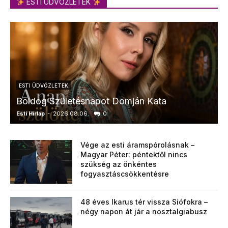
ESTI ÜDVÖZLETEK
ESTI ÜDVÖZLETEK
Boldog Születésnapot Domján Kata
Esti Hírlap
-
2026.08.06.
0
E
Vége az esti áramspórolásnak –
Magyar Péter: péntektől nincs
szükség az önkéntes
fogyasztáscsökkentésre
48 éves Ikarus tér vissza Siófokra –
négy napon át jár a nosztalgiabusz