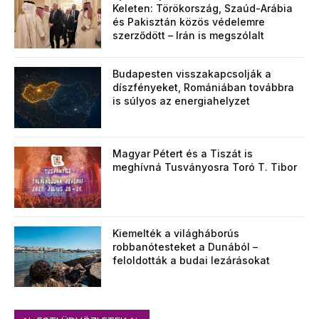
Keleten: Törökország, Szaúd-Arábia
és Pakisztán közös védelemre
szerződött – Irán is megszólalt
Budapesten visszakapcsolják a
díszfényeket, Romániában továbbra
is súlyos az energiahelyzet
Magyar Pétert és a Tiszát is
meghívná Tusványosra Toró T. Tibor
Kiemelték a világháborús
robbanótesteket a Dunából –
feloldották a budai lezárásokat