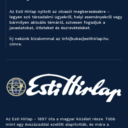
Az Esti Hírlap nyitott az olvasói megkeresésekre –
legyen szó társadalmi ügyekről, helyi eseményekről vagy
bármilyen aktuális témáról, szívesen fogadjuk a
javaslatokat, ötleteket és észrevételeket.
Írj nekünk bizalommal az info[kukac]estihirlap.hu
címre.
Az Esti Hírlap - 1897 óta a magyar közélet része. Több
mint egy évszázaddal ezelőtt alapították, és mára a