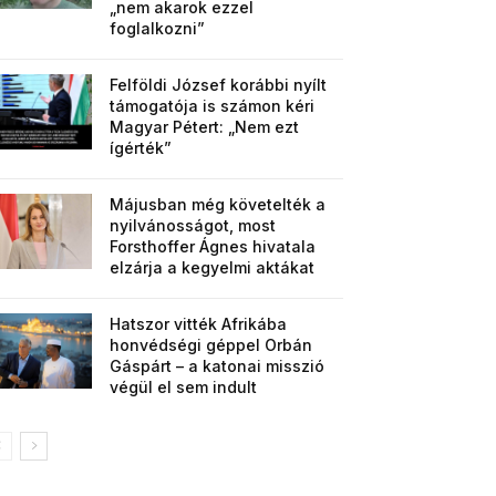
„nem akarok ezzel
foglalkozni”
Felföldi József korábbi nyílt
támogatója is számon kéri
Magyar Pétert: „Nem ezt
ígérték”
Májusban még követelték a
nyilvánosságot, most
Forsthoffer Ágnes hivatala
elzárja a kegyelmi aktákat
Hatszor vitték Afrikába
honvédségi géppel Orbán
Gáspárt – a katonai misszió
végül el sem indult