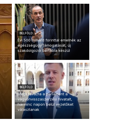
BELFÖLD
Évi 500 milliárd forinttal emelnék az
egészségügy támogatását, új
szakdolgozói bértábla készül
BELFÖLD
Megszavazta a parlament a
vagyonvisszaszerzési hivatalt,
harminc napon belül vezetőket
választanak