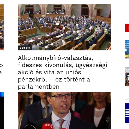
Belföld
Alkotmánybíró-választás,
b
fideszes kivonulás, ügyészségi
a
akció és vita az uniós
pénzekről – ez történt a
parlamentben