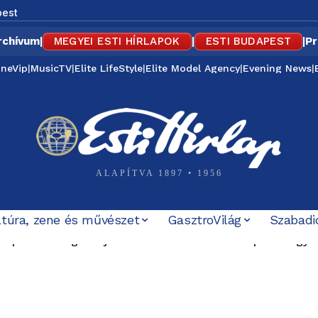
est
rchívum
|
MEGYEI ESTI HÍRLAPOK
|
ESTI BUDAPEST
|
Pr
ineVip
|
MusicTV
|
Elite LifeStyle
|
Elite Model Agency
|
Evening News
|
ALAPÍTVA 1897 • 1956
ltúra, zene és művészet
GasztroVilág
Szabadi
 múltat” – a MÚOSZ szerint sem volt rendben Magyar Pét