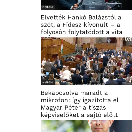
Belföld
Elvették Hankó Balázstól a
szót, a Fidesz kivonult – a
folyosón folytatódott a vita
Belföld
Bekapcsolva maradt a
mikrofon: így igazította el
Magyar Péter a tiszás
képviselőket a sajtó előtt