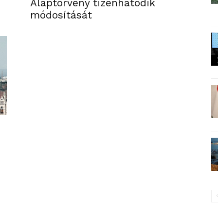
Alaptörvény tizenhatodik
módosítását