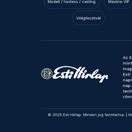
Modell / hostess / casting
Maxline VIP
Világfesztivál
Az E
mint
magy
Esti
napr
nap.
tech
ritm
© 2026 Esti Hírlap. Minden jog fenntartva. | K