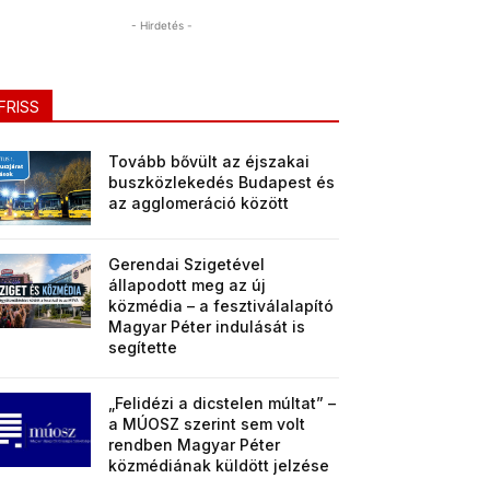
- Hirdetés -
FRISS
Tovább bővült az éjszakai
buszközlekedés Budapest és
az agglomeráció között
Gerendai Szigetével
állapodott meg az új
közmédia – a fesztiválalapító
Magyar Péter indulását is
segítette
„Felidézi a dicstelen múltat” –
a MÚOSZ szerint sem volt
rendben Magyar Péter
közmédiának küldött jelzése