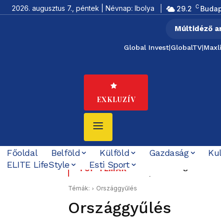
C
2026. augusztus 7., péntek | Névnap: Ibolya
29.2
Budap
Múltidéző a
Global Invest
|
GlobalTV
|
Maxl
EXKLUZÍV
Főoldal
Belföld
Külföld
Gazdaság
Ku
ELITE LifeStyle
Esti Sport
„Felidézi a dicstelen
TOP TÉMÁK
küldött jelzése
Témák:
Országgyűlés
Országgyűlés