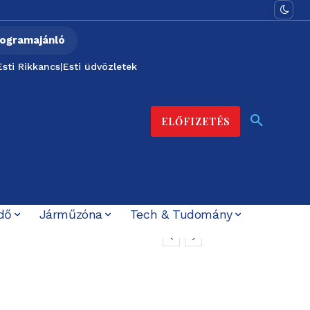
ogramajánló
Esti Rikkancs
|
Esti üdvözletek
ELŐFIZETÉS
dő
Járműzóna
Tech & Tudomány
er közmédiának