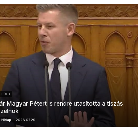
LFÖLD
r Magyar Pétert is rendre utasította a tiszás
zelnök
 Hírlap
-
2026.07.29.