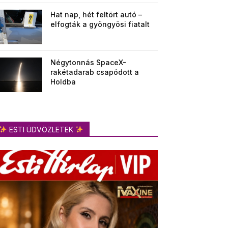
Hat nap, hét feltört autó –
elfogták a gyöngyösi fiatalt
Négytonnás SpaceX-
rakétadarab csapódott a
Holdba
ESTI ÜDVÖZLETEK