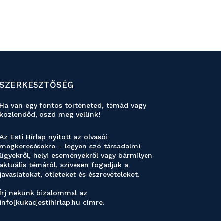
SZERKESZTŐSÉG
Ha van egy fontos történeted, témád vagy
közlendőd, oszd meg velünk!
Az Esti Hírlap nyitott az olvasói
megkeresésekre – legyen szó társadalmi
ügyekről, helyi eseményekről vagy bármilyen
aktuális témáról, szívesen fogadjuk a
javaslatokat, ötleteket és észrevételeket.
Írj nekünk bizalommal az
info[kukac]estihirlap.hu címre.