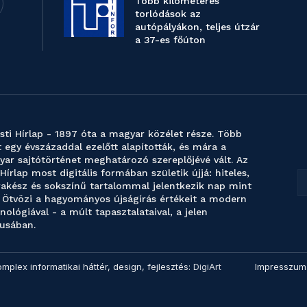
Több kilométeres
torlódások az
autópályákon, teljes útzár
a 37-es főúton
sti Hírlap - 1897 óta a magyar közélet része. Több
 egy évszázaddal ezelőtt alapították, és mára a
ar sajtótörténet meghatározó szereplőjévé vált. Az
 Hírlap most digitális formában születik újjá: hiteles,
akész és sokszínű tartalommal jelentkezik nap mint
 Ötvözi a hagyományos újságírás értékeit a modern
nológiával - a múlt tapasztalataival, a jelen
usában.
omplex informatikai háttér, design, fejlesztés:
DigiArt
Impresszum