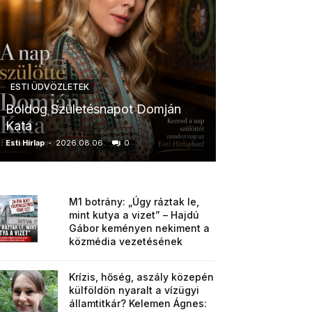
ESTI ÜDVÖZLETEK
ESTI ÜDVÖZLETE
Boldog Születésnapot Domján
Boldog Szület
Kata
Anikó
Esti Hírlap
-
2026.08.06.
0
Esti Hírlap
-
2026.0
M1 botrány: „Úgy ráztak le,
mint kutya a vizet” – Hajdú
Gábor keményen nekiment a
közmédia vezetésének
Krízis, hőség, aszály közepén
külföldön nyaralt a vízügyi
államtitkár? Kelemen Ágnes: