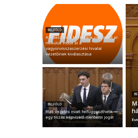
BELFÖLD
A Fidesz és a Mi Hazánk sem ment el:
nélkülük indult el a
vagyonvisszaszerzési hivatal
vezetőinek kiválasztása
BE
Má
BELFÖLD
há
Ittas vezetés miatt felfüggeszthetik
egy tiszás képviselő mentelmi jogát
Esti