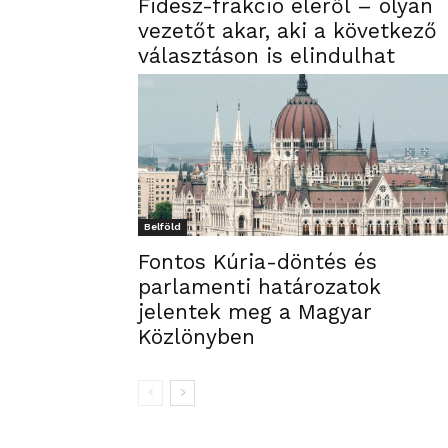
Fidesz-frakció éléről – olyan
vezetőt akar, aki a következő
választáson is elindulhat
Belföld
Fontos Kúria-döntés és
parlamenti határozatok
jelentek meg a Magyar
Közlönyben