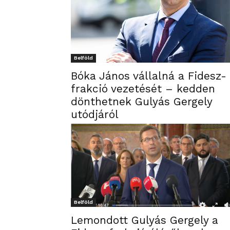
Belföld
Bóka János vállalná a Fidesz-
frakció vezetését – kedden
dönthetnek Gulyás Gergely
utódjáról
Belföld
Lemondott Gulyás Gergely a