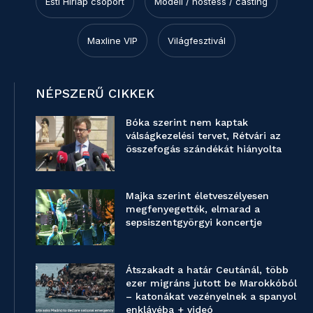
Esti Hírlap csoport
Modell / hostess / casting
Maxline VIP
Világfesztivál
NÉPSZERŰ CIKKEK
Bóka szerint nem kaptak
válságkezelési tervet, Rétvári az
összefogás szándékát hiányolta
Majka szerint életveszélyesen
megfenyegették, elmarad a
sepsiszentgyörgyi koncertje
Átszakadt a határ Ceutánál, több
ezer migráns jutott be Marokkóból
– katonákat vezényelnek a spanyol
enklávéba + videó