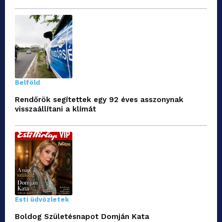
Belföld
Rendőrök segítettek egy 92 éves asszonynak
visszaállítani a klímát
Esti üdvözletek
Boldog Születésnapot Domján Kata