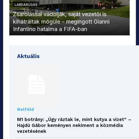
LABDARÚGÁS
L
Zsarolással vádolják, saját vezetői is
kihátráltak mögüle – megingott Gianni
Mo
Infantino hatalma a FIFA-ban
el
Aktuális
Belföld
M1 botrány: „Úgy ráztak le, mint kutya a vizet” –
Hajdú Gábor keményen nekiment a közmédia
vezetésének