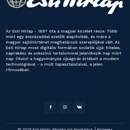
Az Esti Hírlap - 1897 óta a magyar közélet része. Több
mint egy évszázaddal ezelőtt alapították, és mára a
magyar sajtótörténet meghatározó szereplőjévé vált. Az
Esti Hírlap most digitális formában születik újjá: hiteles,
naprakész és sokszínű tartalommal jelentkezik nap mint
nap. Ötvözi a hagyományos újságírás értékeit a modern
technológiával - a múlt tapasztalataival, a jelen
ritmusában.
© 2026 Esti Hírlap. Minden jog fenntartva. | Komplex