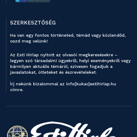
SZERKESZTŐSÉG
Ha van egy fontos történeted, témád vagy közlendőd,
oszd meg velünk!
Az Esti Hírlap nyitott az olvasói megkeresésekre –
legyen szó társadalmi ügyekről, helyi eseményekről vagy
bármilyen aktuális témáról, szívesen fogadjuk a
javaslatokat, ötleteket és észrevételeket.
Írj nekünk bizalommal az info[kukac]estihirlap.hu
címre.