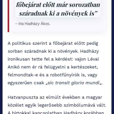
főbejárat előtt már sorozatban
száradnak ki a növények is”
– írta Hadházy Ákos.
A politikus szerint a főbejárat előtt pedig
sorban száradnak ki a növények. Hadházy
ironikusan tette fel a kérdést: vajon Lévai
Anikó nem ér rá felügyelni a kertészeket,
felmondtak-e és a robotfűnyírók is, vagy
egyszerűen csak „
sic transit gloria mundi
„.
Hatvanpuszta az elmúlt években a magyar
közélet egyik legerősebb szimbólumává vált.
A birtokkal kapcsolatban Hadházy korábban