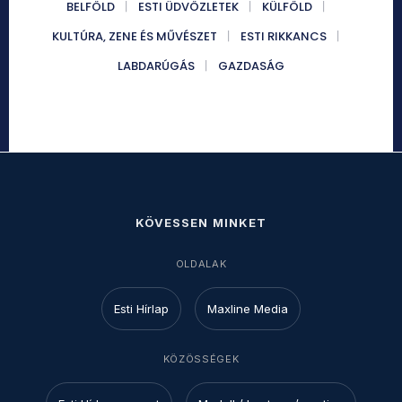
BELFÖLD
ESTI ÜDVÖZLETEK
KÜLFÖLD
KULTÚRA, ZENE ÉS MŰVÉSZET
ESTI RIKKANCS
LABDARÚGÁS
GAZDASÁG
KÖVESSEN MINKET
OLDALAK
Esti Hírlap
Maxline Media
KÖZÖSSÉGEK