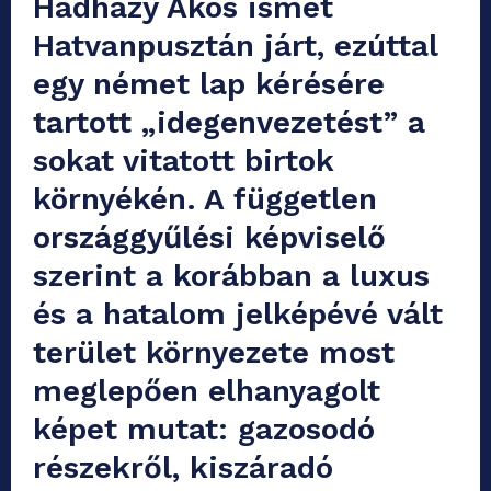
Hadházy Ákos ismét
Hatvanpusztán járt, ezúttal
egy német lap kérésére
tartott „idegenvezetést” a
sokat vitatott birtok
környékén. A független
országgyűlési képviselő
szerint a korábban a luxus
és a hatalom jelképévé vált
terület környezete most
meglepően elhanyagolt
képet mutat: gazosodó
részekről, kiszáradó