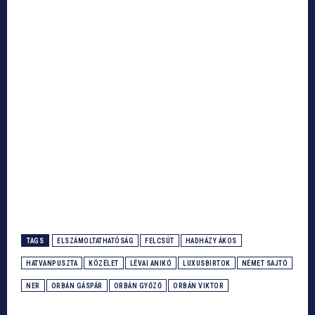
TAGS
ELSZÁMOLTATHATÓSÁG
FELCSÚT
HADHÁZY ÁKOS
HATVANPUSZTA
KÖZÉLET
LÉVAI ANIKÓ
LUXUSBIRTOK
NÉMET SAJTÓ
NER
ORBÁN GÁSPÁR
ORBÁN GYŐZŐ
ORBÁN VIKTOR