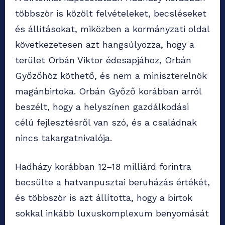
többször is közölt felvételeket, becsléseket
és állításokat, miközben a kormányzati oldal
következetesen azt hangsúlyozza, hogy a
terület Orbán Viktor édesapjához, Orbán
Győzőhöz köthető, és nem a miniszterelnök
magánbirtoka. Orbán Győző korábban arról
beszélt, hogy a helyszínen gazdálkodási
célú fejlesztésről van szó, és a családnak
nincs takargatnivalója.
Hadházy korábban 12–18 milliárd forintra
becsülte a hatvanpusztai beruházás értékét,
és többször is azt állította, hogy a birtok
sokkal inkább luxuskomplexum benyomását