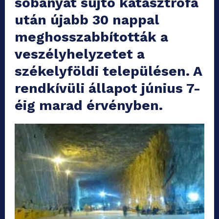
sóbányát sújtó katasztrófa
után újabb 30 nappal
meghosszabbították a
veszélyhelyzetet a
székelyföldi településen. A
rendkívüli állapot június 7-
éig marad érvényben.