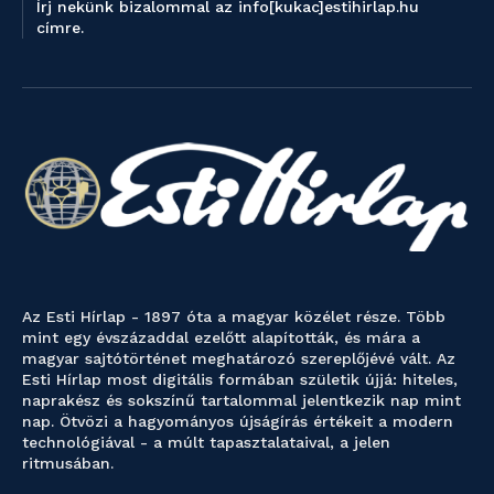
Írj nekünk bizalommal az info[kukac]estihirlap.hu
címre.
Az Esti Hírlap - 1897 óta a magyar közélet része. Több
mint egy évszázaddal ezelőtt alapították, és mára a
magyar sajtótörténet meghatározó szereplőjévé vált. Az
Esti Hírlap most digitális formában születik újjá: hiteles,
naprakész és sokszínű tartalommal jelentkezik nap mint
nap. Ötvözi a hagyományos újságírás értékeit a modern
technológiával - a múlt tapasztalataival, a jelen
ritmusában.