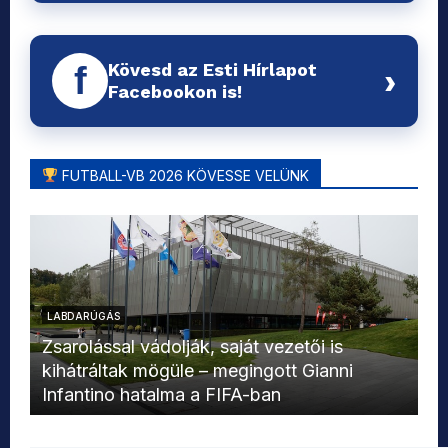
Kövesd az Esti Hírlapot
f
›
Facebookon is!
FUTBALL-VB 2026 KÖVESSE VELÜNK
LABDARÚGÁS
L
Zsarolással vádolják, saját vezetői is
kihátráltak mögüle – megingott Gianni
Mo
Infantino hatalma a FIFA-ban
el