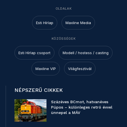
OLDALAK
Esti Hírlap
Maxline Media
KÖZÖSSÉGEK
Esti Hírlap csoport
Modell / hostess / casting
Maxline VIP
Világfesztivál
NÉPSZERŰ CIKKEK
Százéves BCmot, hatvanéves
Púpos – különleges retró évvel
ünnepel a MÁV