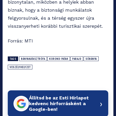
bizonytalan, miközben a helyiek abban
bíznak, hogy a biztonsági munkálatok
felgyorsulnak, és a térség egyszer újra
visszanyerheti korábbi turisztikai szerepét.
Forrás: MTI
TAGS
BÁNYAKATASZTRÓFA
KOROND-PATAK
PARAJD
SÓBÁNYA
VESZÉLYHELYZET
Állítsd be az Esti Hírlapot
›
kedvenc hírforrásként a
Google-ben!