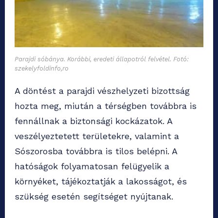
Parajdi sóbánya. Korábbi, eredeti állapotról felvétel. Fotó:
szekelyfoldinfo,ro
A döntést a parajdi vészhelyzeti bizottság
hozta meg, miután a térségben továbbra is
fennállnak a biztonsági kockázatok. A
veszélyeztetett területekre, valamint a
Sószorosba továbbra is tilos belépni. A
hatóságok folyamatosan felügyelik a
környéket, tájékoztatják a lakosságot, és
szükség esetén segítséget nyújtanak.