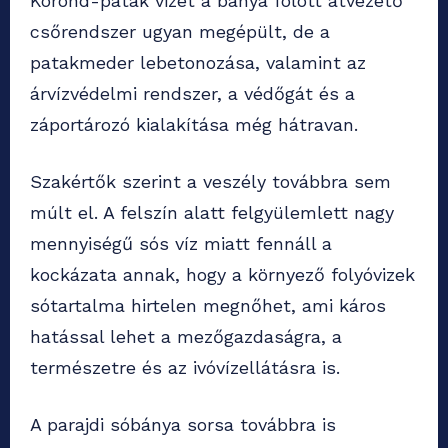
Korond-patak vizét a bánya fölött átvezető
csőrendszer ugyan megépült, de a
patakmeder lebetonozása, valamint az
árvízvédelmi rendszer, a védőgát és a
záportározó kialakítása még hátravan.
Szakértők szerint a veszély továbbra sem
múlt el. A felszín alatt felgyülemlett nagy
mennyiségű sós víz miatt fennáll a
kockázata annak, hogy a környező folyóvizek
sótartalma hirtelen megnőhet, ami káros
hatással lehet a mezőgazdaságra, a
természetre és az ivóvízellátásra is.
A parajdi sóbánya sorsa továbbra is