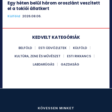
Egy héten belül három oroszlánt veszített
el a tokiói állatkert
Külföld
2026.08.06.
KEDVELT KATEGÓRIÁK
BELFÖLD
ESTI ÜDVÖZLETEK
KÜLFÖLD
KULTÚRA, ZENE ÉS MŰVÉSZET
ESTI RIKKANCS
LABDARÚGÁS
GAZDASÁG
KÖVESSEN MINKET