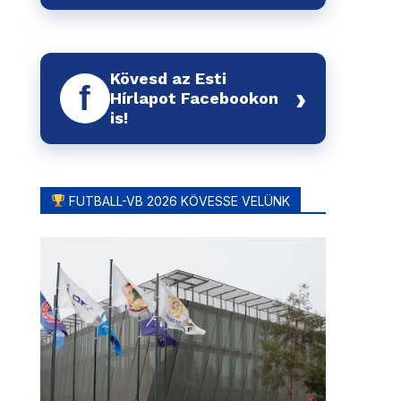
Kövesd az Esti
f
›
Hírlapot Facebookon
is!
FUTBALL-VB 2026 KÖVESSE VELÜNK