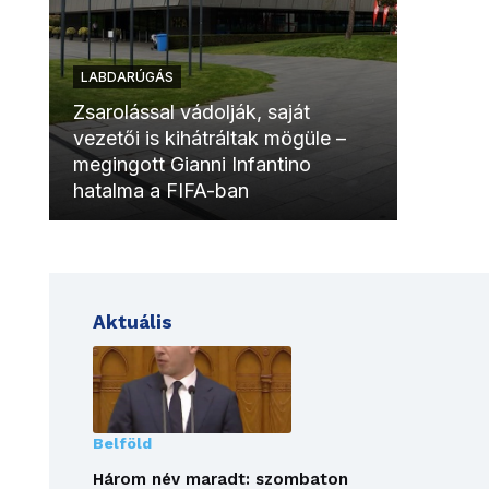
LABDARÚGÁS
LABDAR
Zsarolással vádolják, saját
vezetői is kihátráltak mögüle –
Molinóv
megingott Gianni Infantino
szurkol
hatalma a FIFA-ban
meccsk
Aktuális
Belföld
Három név maradt: szombaton