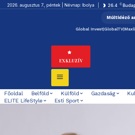
C
2026. augusztus 7., péntek | Névnap: Ibolya
26.4
Buda
Múltidéző a
Global Invest
|
GlobalTV
|
Maxl
EXKLUZÍV
Főoldal
Belföld
Külföld
Gazdaság
Ku
ELITE LifeStyle
Esti Sport