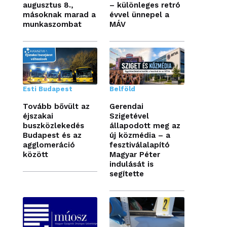
augusztus 8.,
– különleges retró
másoknak marad a
évvel ünnepel a
munkaszombat
MÁV
Esti Budapest
Belföld
Tovább bővült az
Gerendai
éjszakai
Szigetével
buszközlekedés
állapodott meg az
Budapest és az
új közmédia – a
agglomeráció
fesztiválalapító
között
Magyar Péter
indulását is
segítette