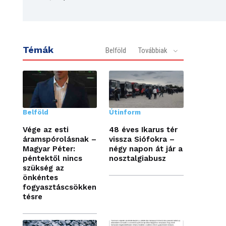
Témák
Belföld
Továbbiak
Belföld
Útinform
Vége az esti
48 éves Ikarus tér
áramspórolásnak –
vissza Siófokra –
Magyar Péter:
négy napon át jár a
péntektől nincs
nosztalgiabusz
szükség az
önkéntes
fogyasztáscsökken
tésre