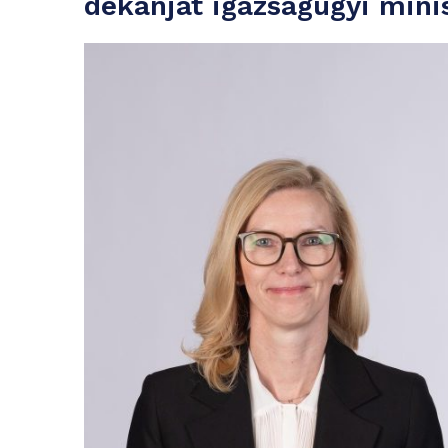
dékánját igazságügyi mini