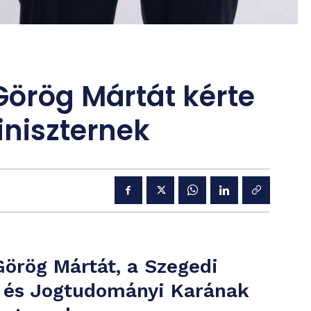
Görög Mártát kérte
iniszternek
Görög Mártát, a Szegedi
és Jogtudományi Karának