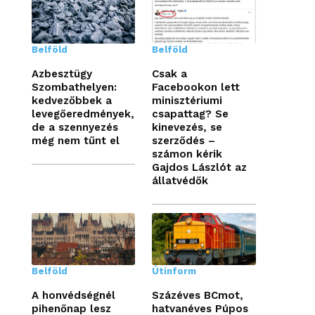
Belföld
Belföld
Azbesztügy
Csak a
Szombathelyen:
Facebookon lett
kedvezőbbek a
minisztériumi
levegőeredmények,
csapattag? Se
de a szennyezés
kinevezés, se
még nem tűnt el
szerződés –
számon kérik
Gajdos Lászlót az
állatvédők
Belföld
Útinform
A honvédségnél
Százéves BCmot,
pihenőnap lesz
hatvanéves Púpos