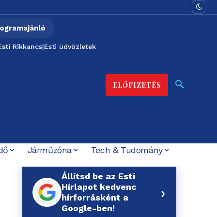
ogramajánló
Esti Rikkancs
|
Esti üdvözletek
ELŐFIZETÉS
dő
Járműzóna
Tech & Tudomány
Állítsd be az Esti
Hírlapot kedvenc
›
hírforrásként a
Google-ben!