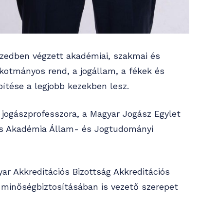
tizedben végzett akadémiai, szakmai és
lkotmányos rend, a jogállam, a fékek és
pítése a legjobb kezekben lesz.
 jogászprofesszora, a Magyar Jogász Egylet
s Akadémia Állam- és Jogtudományi
r Akkreditációs Bizottság Akkreditációs
 minőségbiztosításában is vezető szerepet