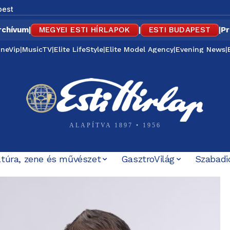
pest
rchívum
|
MEGYEI ESTI HÍRLAPOK
|
ESTI BUDAPEST
|
Pr
ineVip
|
MusicTV
|
Elite LifeStyle
|
Elite Model Agency
|
Evening News
|
ALAPÍTVA 1897 • 1956
ltúra, zene és művészet
GasztroVilág
Szabadi