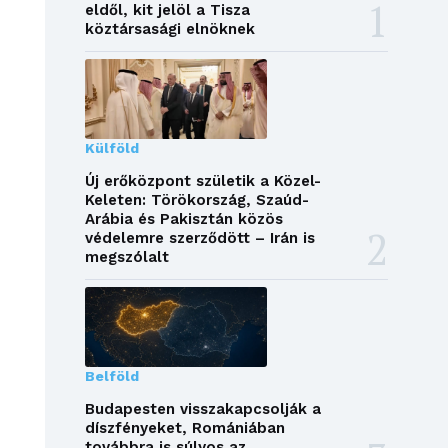
eldől, kit jelöl a Tisza
köztársasági elnöknek
Külföld
Új erőközpont születik a Közel-
Keleten: Törökország, Szaúd-
Arábia és Pakisztán közös
védelemre szerződött – Irán is
megszólalt
Belföld
Budapesten visszakapcsolják a
díszfényeket, Romániában
továbbra is súlyos az