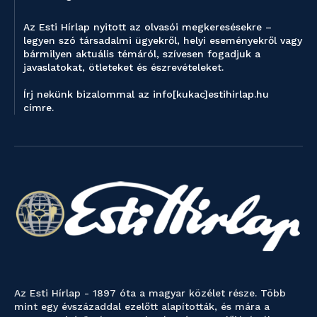
Az Esti Hírlap nyitott az olvasói megkeresésekre –
legyen szó társadalmi ügyekről, helyi eseményekről vagy
bármilyen aktuális témáról, szívesen fogadjuk a
javaslatokat, ötleteket és észrevételeket.
Írj nekünk bizalommal az info[kukac]estihirlap.hu
címre.
Az Esti Hírlap - 1897 óta a magyar közélet része. Több
mint egy évszázaddal ezelőtt alapították, és mára a