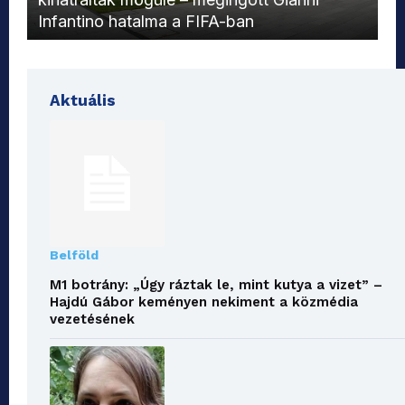
Infantino hatalma a FIFA-ban
el
Aktuális
Belföld
M1 botrány: „Úgy ráztak le, mint kutya a vizet” –
Hajdú Gábor keményen nekiment a közmédia
vezetésének