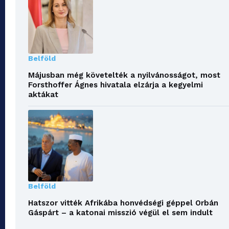
Belföld
Májusban még követelték a nyilvánosságot, most
Forsthoffer Ágnes hivatala elzárja a kegyelmi
aktákat
Belföld
Hatszor vitték Afrikába honvédségi géppel Orbán
Gáspárt – a katonai misszió végül el sem indult