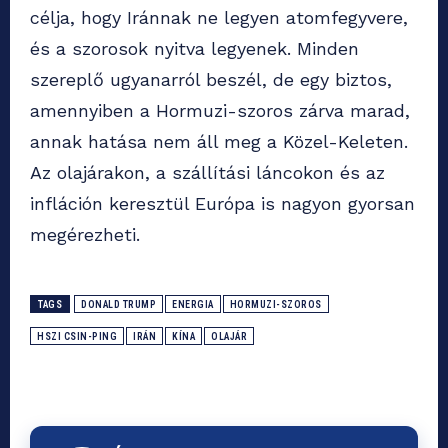
célja, hogy Iránnak ne legyen atomfegyvere,
és a szorosok nyitva legyenek. Minden
szereplő ugyanarról beszél, de egy biztos,
amennyiben a Hormuzi-szoros zárva marad,
annak hatása nem áll meg a Közel-Keleten.
Az olajárakon, a szállítási láncokon és az
infláción keresztül Európa is nagyon gyorsan
megérezheti.
TAGS
DONALD TRUMP
ENERGIA
HORMUZI-SZOROS
HSZI CSIN-PING
IRÁN
KÍNA
OLAJÁR