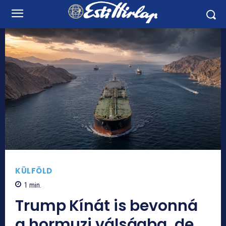
KÜLFÖLD
1
min.
Trump Kínát is bevonná
a hormuzi válságba, de