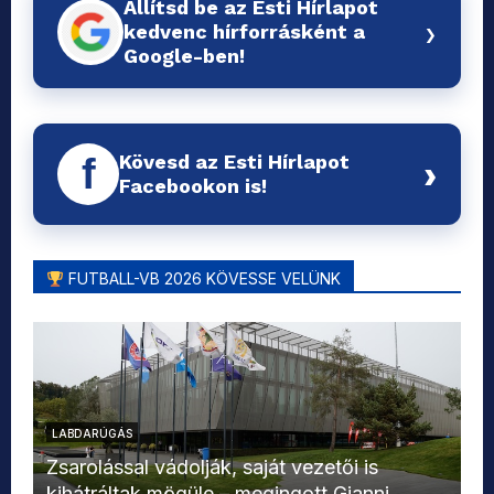
Állítsd be az Esti Hírlapot
›
kedvenc hírforrásként a
Google-ben!
Kövesd az Esti Hírlapot
f
›
Facebookon is!
FUTBALL-VB 2026 KÖVESSE VELÜNK
LABDARÚGÁS
L
Zsarolással vádolják, saját vezetői is
kihátráltak mögüle – megingott Gianni
Mo