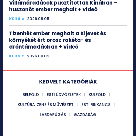
Villámáradások pusztítottak Kínában –
huszonöt ember meghalt + videó
Külföld
2026.08.05.
Tizenhét ember meghalt a Kijevet és
környékét ért orosz rakéta- és
dróntámadásban + videó
Külföld
2026.08.05.
KEDVELT KATEGÓRIÁK
BELFÖLD
ESTI ÜDVÖZLETEK
KÜLFÖLD
KULTÚRA, ZENE ÉS MŰVÉSZET
ESTI RIKKANCS
LABDARÚGÁS
GAZDASÁG