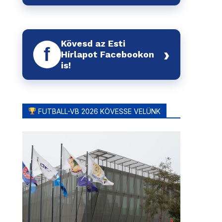
Kövesd az Esti
f
›
Hírlapot Facebookon
is!
FUTBALL-VB 2026 KÖVESSE VELÜNK