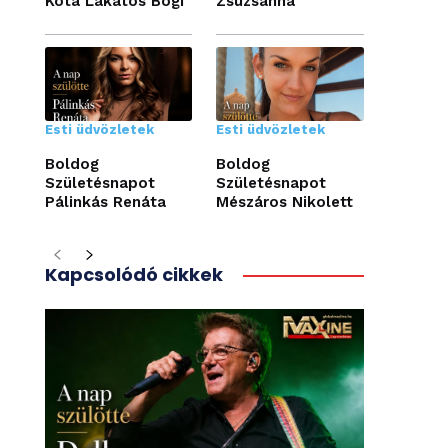
Kóta Lakatos Bogi
Zsuzsanna
Esti üdvözletek
Esti üdvözletek
Boldog
Boldog
Születésnapot
Születésnapot
Pálinkás Renáta
Mészáros Nikolett
Kapcsolódó cikkek