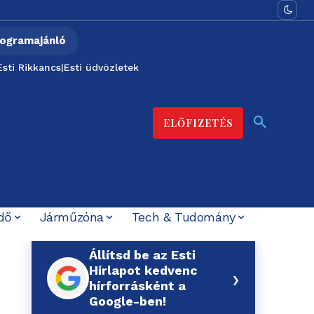
ogramajánló
Esti Rikkancs
|
Esti üdvözletek
ELŐFIZETÉS
dő
Járműzóna
Tech & Tudomány
Állítsd be az Esti
Hírlapot kedvenc
›
hírforrásként a
Google-ben!