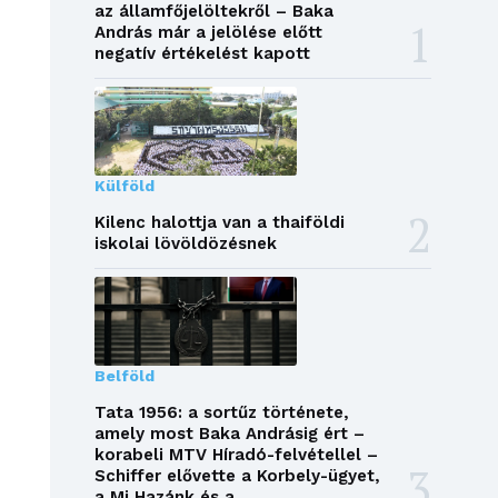
az államfőjelöltekről – Baka
András már a jelölése előtt
negatív értékelést kapott
Külföld
Kilenc halottja van a thaiföldi
iskolai lövöldözésnek
Belföld
Tata 1956: a sortűz története,
amely most Baka Andrásig ért –
korabeli MTV Híradó-felvétellel –
Schiffer elővette a Korbely-ügyet,
a Mi Hazánk és a...