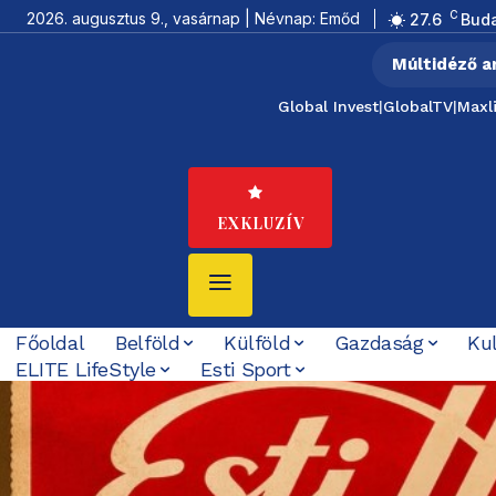
C
2026. augusztus 9., vasárnap | Névnap: Emőd
27.6
Bud
Múltidéző a
Global Invest
|
GlobalTV
|
Maxl
EXKLUZÍV
Főoldal
Belföld
Külföld
Gazdaság
Ku
ELITE LifeStyle
Esti Sport