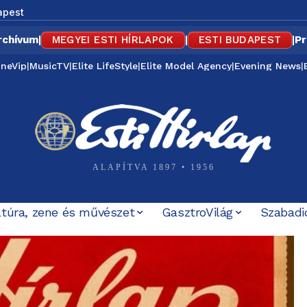
apest
rchívum
|
MEGYEI ESTI HÍRLAPOK
|
ESTI BUDAPEST
|
Pr
ineVip
|
MusicTV
|
Elite LifeStyle
|
Elite Model Agency
|
Evening News
|
ALAPÍTVA 1897 • 1956
ltúra, zene és művészet
GasztroVilág
Szabadi