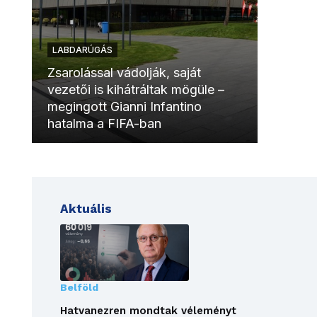
LABDARÚGÁS
LABDAR
Zsarolással vádolják, saját
vezetői is kihátráltak mögüle –
Molinóv
megingott Gianni Infantino
szurkol
hatalma a FIFA-ban
meccsk
Aktuális
Belföld
Hatvanezren mondtak véleményt