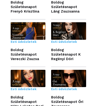
Boldog
Boldog
Születésnapot
Születésnapot
Frenyó Krisztina
Láng Zsuzsanna
Esti üdvözletek
Esti üdvözletek
Boldog
Boldog
Születésnapot
Születésnapot K
Vereczki Zsuzsa
Regényi Dóri
Esti üdvözletek
Esti üdvözletek
Boldog
Boldog
Születésnapot
Születésnapot Őri