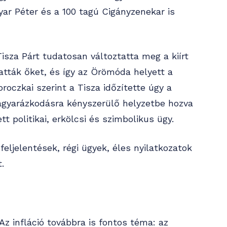
r Péter és a 100 tagú Cigányzenekar is
isza Párt tudatosan változtatta meg a kiírt
atták őket, és így az Örömóda helyett a
roczkai szerint a Tisza időzítette úgy a
magyarázkodásra kényszerülő helyzetbe hozva
tt politikai, erkölcsi és szimbolikus ügy.
feljelentések, régi ügyek, éles nyilatkozatok
.
Az infláció továbbra is fontos téma: az