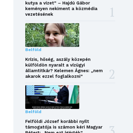
kutya a vizet” – Hajdú Gábor
keményen nekiment a közmédia
vezetésének
Belföld
Krízis, hőség, aszály közepén
külföldön nyaralt a vízügyi
államtitkár? Kelemen Ágnes: „nem
akarok ezzel foglalkozni”
Belföld
Felföldi József korábbi nyílt
támogatója is számon kéri Magyar
Pétert: „Nem ezt ígérték”