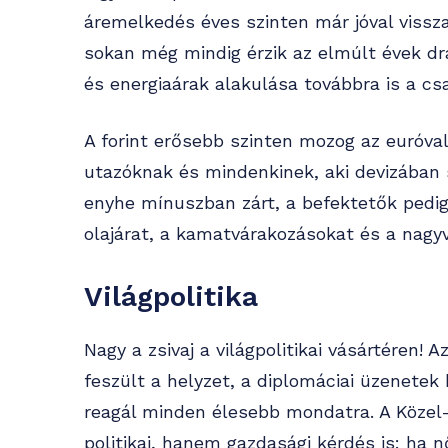
áremelkedés éves szinten már jóval vissz
sokan még mindig érzik az elmúlt évek drá
és energiaárak alakulása továbbra is a cs
A forint erősebb szinten mozog az euróval
utazóknak és mindenkinek, aki devizában 
enyhe mínuszban zárt, a befektetők pedig
olajárat, a kamatvárakozásokat és a nagy
Világpolitika
Nagy a zsivaj a világpolitikai vásártéren! A
feszült a helyzet, a diplomáciai üzenetek
reagál minden élesebb mondatra. A Közel
politikai, hanem gazdasági kérdés is: ha n