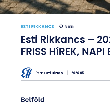
ESTI RIKKANCS
8
min.
Esti Rikkancs – 20
FRISS HíREK, NAP
írta:
Esti Hírlap
2026.05.11.
Belföld