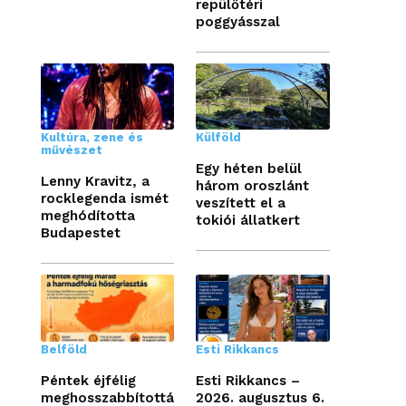
repülőtéri
poggyásszal
Kultúra, zene és
Külföld
művészet
Egy héten belül
Lenny Kravitz, a
három oroszlánt
rocklegenda ismét
veszített el a
meghódította
tokiói állatkert
Budapestet
Belföld
Esti Rikkancs
Péntek éjfélig
Esti Rikkancs –
meghosszabbítottá
2026. augusztus 6.