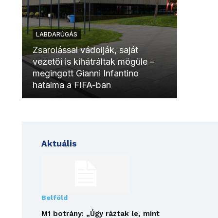
LABDARÚGÁS
LABDAR
Zsarolással vádolják, saját
vezetői is kihátráltak mögüle –
Molinóv
megingott Gianni Infantino
szurkol
hatalma a FIFA-ban
meccsk
Aktuális
Belföld
M1 botrány: „Úgy ráztak le, mint