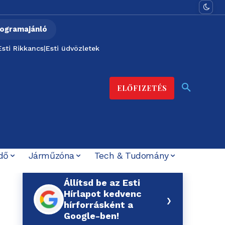
ogramajánló
Esti Rikkancs
|
Esti üdvözletek
ELŐFIZETÉS
dő
Járműzóna
Tech & Tudomány
Állítsd be az Esti
Hírlapot kedvenc
›
hírforrásként a
Google-ben!