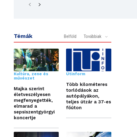
Témák
Belföld
Továbbiak
Kultúra, zene és
Útinform
művészet
Több kilométeres
Majka szerint
torlódások az
életveszélyesen
autópályákon,
megfenyegették,
teljes útzár a 37-es
elmarad a
főúton
sepsiszentgyörgyi
koncertje