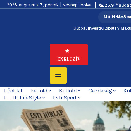
C
2026. augusztus 7., péntek | Névnap: Ibolya
26.9
Budap
Múltidéző a
Global Invest
|
GlobalTV
|
Maxl
EXKLUZÍV
Főoldal
Belföld
Külföld
Gazdaság
Ku
ELITE LifeStyle
Esti Sport