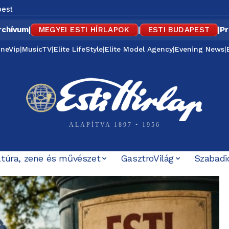
est
rchívum
|
MEGYEI ESTI HÍRLAPOK
|
ESTI BUDAPEST
|
Pr
ineVip
|
MusicTV
|
Elite LifeStyle
|
Elite Model Agency
|
Evening News
|
ALAPÍTVA 1897 • 1956
ltúra, zene és művészet
GasztroVilág
Szabadi