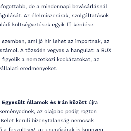
afogottabb, de a mindennapi bevásárlásnál
gulását. Az élelmiszerárak, szolgáltatások
aládi költségvetések egyik fő kérdése.
 szemben, ami jó hír lehet az importnak, az
számol. A tőzsdén vegyes a hangulat: a BUX
 figyelik a nemzetközi kockázatokat, az
vállalati eredményeket.
z
Egyesült Államok
és Irán között
újra
 keményednek, az olajpiac pedig rögtön
-Kelet körüli bizonytalanság nemcsak
ő a feszültség, az energiaárak is könnyen