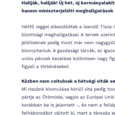
Hallják, hallják! Új hét, új kormányal
hanem miniszterjelölti meghallgatások d
Hétfő reggel elkezdődtek a leendő Tisza-
bizottsági meghallgatásai. A tervek szerint
jelölteknek pedig most már nem nagygyűl
bizonyítaniuk. A gazdasági tárcák, az igaz
uniós pénzek kezelése különösen nagy figy
figyeli a történéseket.
Közben nem csitulnak a hétvégi viták s
Mi Hazánk kivonulása körüli vita pedig to
pártja az Örömóda, vagyis az Európai Unió
korábban be is jelentett -, és nem a fellé
felháborodást váltott ki, mert a távozás 