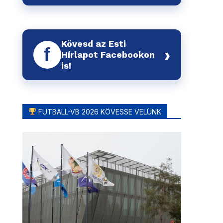
Kövesd az Esti
f
›
Hírlapot Facebookon
is!
FUTBALL-VB 2026 KÖVESSE VELÜNK