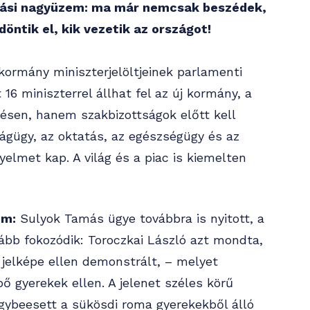
akítási nagyüzem: ma már nemcsak beszédek,
öntik el, kik vezetik az országot!
kormány miniszterjelöltjeinek parlamenti
 16 miniszterrel állhat fel az új kormány, a
ésen, hanem szakbizottságok előtt kell
ságügy, az oktatás, az egészségügy és az
elmet kap. A világ és a piac is kiemelten
em:
Sulyok Tamás ügye továbbra is nyitott, a
vább fokozódik: Toroczkai László azt mondta,
 jelképe ellen demonstrált, – melyet
pő gyerekek ellen. A jelenet széles körű
egybeesett a sükösdi roma gyerekekből álló