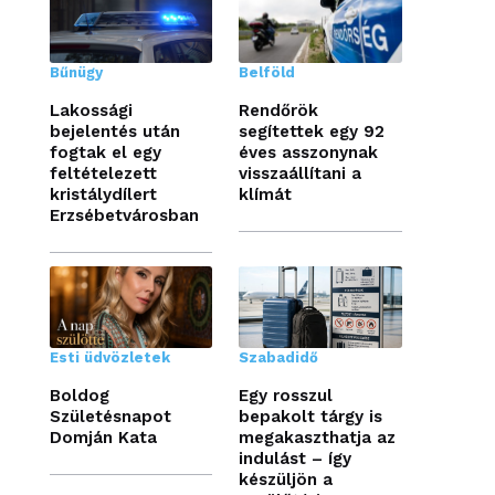
Bűnügy
Belföld
Lakossági
Rendőrök
bejelentés után
segítettek egy 92
fogtak el egy
éves asszonynak
feltételezett
visszaállítani a
kristálydílert
klímát
Erzsébetvárosban
Esti üdvözletek
Szabadidő
Boldog
Egy rosszul
Születésnapot
bepakolt tárgy is
Domján Kata
megakaszthatja az
indulást – így
készüljön a