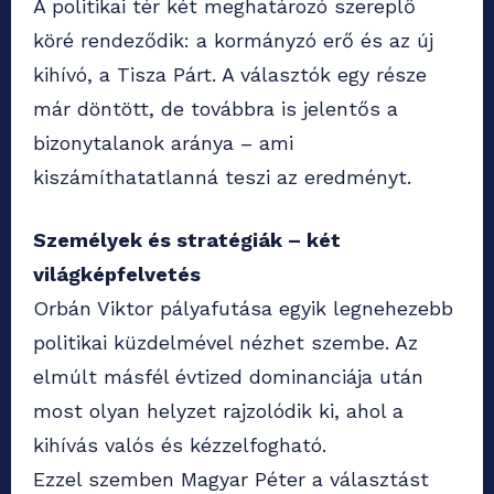
A politikai tér két meghatározó szereplő
köré rendeződik: a kormányzó erő és az új
kihívó, a Tisza Párt. A választók egy része
már döntött, de továbbra is jelentős a
bizonytalanok aránya – ami
kiszámíthatatlanná teszi az eredményt.
Személyek és stratégiák – két
világképfelvetés
Orbán Viktor pályafutása egyik legnehezebb
politikai küzdelmével nézhet szembe. Az
elmúlt másfél évtized dominanciája után
most olyan helyzet rajzolódik ki, ahol a
kihívás valós és kézzelfogható.
Ezzel szemben Magyar Péter a választást