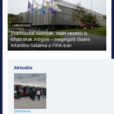
LABDARÚGÁS
L
Zsarolással vádolják, saját vezetői is
kihátráltak mögüle – megingott Gianni
Mo
Infantino hatalma a FIFA-ban
el
Aktuális
Útinform