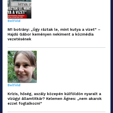
Belföld
M1 botrány: „Úgy ráztak le, mint kutya a vizet” –
Hajdú Gábor keményen nekiment a közmédia
vezetésének
Belföld
Krízis, hőség, aszály közepén külföldön nyaralt a
vízügyi államtitkár? Kelemen Ágnes: „nem akarok
ezzel foglalkozni”