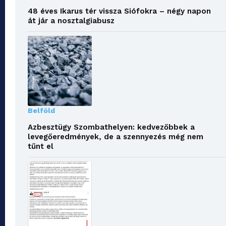
48 éves Ikarus tér vissza Siófokra – négy napon
át jár a nosztalgiabusz
Belföld
Azbesztügy Szombathelyen: kedvezőbbek a
levegőeredmények, de a szennyezés még nem
tűnt el