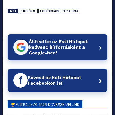
TAGS
ESTI HÍRLAP
ESTI RIKKANCS
FRISS HÍREK
Állítsd be az Esti Hírlapot
›
kedvenc hírforrásként a
Google-ben!
Kövesd az Esti Hírlapot
f
›
Facebookon is!
FUTBALL-VB 2026 KÖVESSE VELÜNK