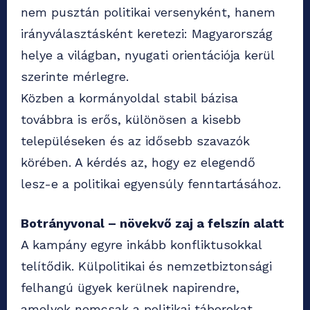
nem pusztán politikai versenyként, hanem
irányválasztásként keretezi: Magyarország
helye a világban, nyugati orientációja kerül
szerinte mérlegre.
Közben a kormányoldal stabil bázisa
továbbra is erős, különösen a kisebb
településeken és az idősebb szavazók
körében. A kérdés az, hogy ez elegendő
lesz-e a politikai egyensúly fenntartásához.
Botrányvonal – növekvő zaj a felszín alatt
A kampány egyre inkább konfliktusokkal
telítődik. Külpolitikai és nemzetbiztonsági
felhangú ügyek kerülnek napirendre,
amelyek nemcsak a politikai táborokat