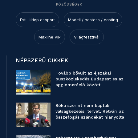
KÖZÖSSÉGEK
Esti Hírlap csoport
Modell / hostess / casting
Maxline VIP
Világfesztivál
NÉPSZERŰ CIKKEK
Tovább bővült az éjszakai
buszközlekedés Budapest és az
agglomeráció között
Bóka szerint nem kaptak
válságkezelési tervet, Rétvári az
összefogás szándékát hiányolta
Azbesztügy Szombathelyen: