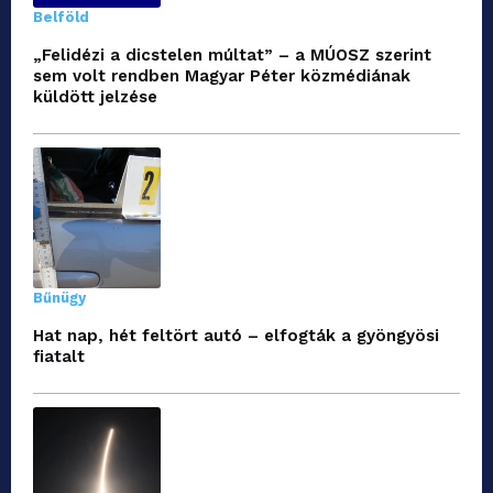
Belföld
„Felidézi a dicstelen múltat” – a MÚOSZ szerint
sem volt rendben Magyar Péter közmédiának
küldött jelzése
Bűnügy
Hat nap, hét feltört autó – elfogták a gyöngyösi
fiatalt