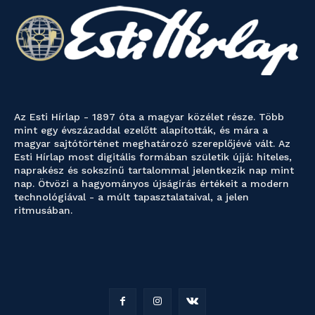
Az Esti Hírlap - 1897 óta a magyar közélet része. Több
mint egy évszázaddal ezelőtt alapították, és mára a
magyar sajtótörténet meghatározó szereplőjévé vált. Az
Esti Hírlap most digitális formában születik újjá: hiteles,
naprakész és sokszínű tartalommal jelentkezik nap mint
nap. Ötvözi a hagyományos újságírás értékeit a modern
technológiával - a múlt tapasztalataival, a jelen
ritmusában.