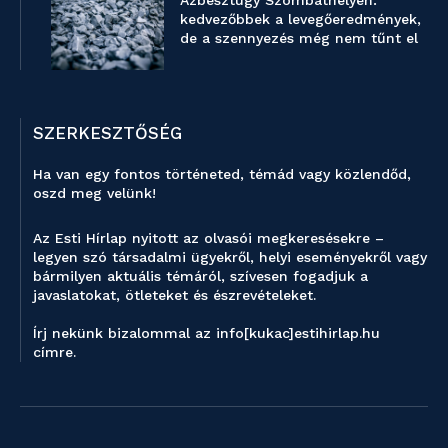
kedvezőbbek a levegőeredmények,
de a szennyezés még nem tűnt el
SZERKESZTŐSÉG
Ha van egy fontos történeted, témád vagy közlendőd,
oszd meg velünk!
Az Esti Hírlap nyitott az olvasói megkeresésekre –
legyen szó társadalmi ügyekről, helyi eseményekről vagy
bármilyen aktuális témáról, szívesen fogadjuk a
javaslatokat, ötleteket és észrevételeket.
Írj nekünk bizalommal az info[kukac]estihirlap.hu
címre.