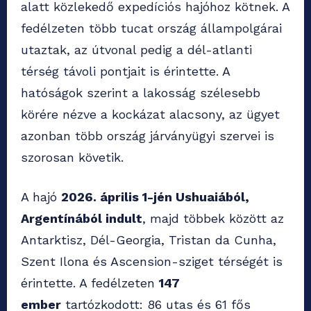
alatt közlekedő expedíciós hajóhoz kötnek. A
fedélzeten több tucat ország állampolgárai
utaztak, az útvonal pedig a dél-atlanti
térség távoli pontjait is érintette. A
hatóságok szerint a lakosság szélesebb
körére nézve a kockázat alacsony, az ügyet
azonban több ország járványügyi szervei is
szorosan követik.
A hajó
2026. április 1-jén Ushuaiából,
Argentínából indult
, majd többek között az
Antarktisz, Dél-Georgia, Tristan da Cunha,
Szent Ilona és Ascension-sziget térségét is
érintette. A fedélzeten
147
ember
tartózkodott: 86 utas és 61 fős