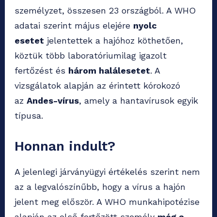
személyzet, összesen 23 országból. A WHO
adatai szerint május elejére
nyolc
esetet
jelentettek a hajóhoz köthetően,
köztük több laboratóriumilag igazolt
fertőzést és
három halálesetet
. A
vizsgálatok alapján az érintett kórokozó
az
Andes-vírus
, amely a hantavírusok egyik
típusa.
Honnan indult?
A jelenlegi járványügyi értékelés szerint nem
az a legvalószínűbb, hogy a vírus a hajón
jelent meg először. A WHO munkahipotézise
alapján az első fertőzött személy
még a