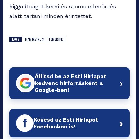
higgadtságot kérni és szoros ellenőrzés
alatt tartani minden érintettet.
TAGS
HANTAVÍRUS
TENERIFE
Állítsd be az Esti Hírlapot
›
kedvenc hírforrásként a
Google-ben!
Kövesd az Esti Hírlapot
f
›
Facebookon is!