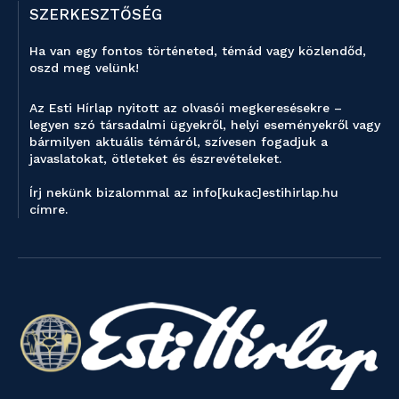
SZERKESZTŐSÉG
Ha van egy fontos történeted, témád vagy közlendőd,
oszd meg velünk!
Az Esti Hírlap nyitott az olvasói megkeresésekre –
legyen szó társadalmi ügyekről, helyi eseményekről vagy
bármilyen aktuális témáról, szívesen fogadjuk a
javaslatokat, ötleteket és észrevételeket.
Írj nekünk bizalommal az info[kukac]estihirlap.hu
címre.