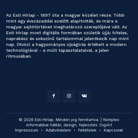
Az Esti Hírlap - 1897 óta a magyar közélet része. Több
mint egy évszázaddal ezelőtt alapították, és mára a
magyar sajtótörténet meghatározó szereplőjévé vált. Az
Esti Hírlap most digitális formában születik újjá: hiteles,
naprakész és sokszínű tartalommal jelentkezik nap mint
nap. Ötvözi a hagyományos újságírás értékeit a modern
technológiával - a múlt tapasztalataival, a jelen
ritmusában.
© 2026 Esti Hírlap. Minden jog fenntartva. | Komplex
informatikai háttér, design, fejlesztés:
DigiArt
Impresszum
Adatvédelem
Feltételek
Kapcsolat