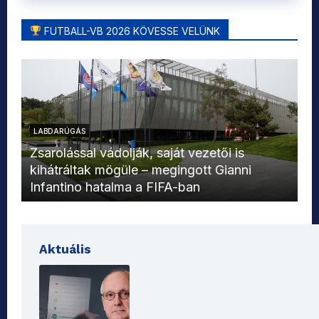
FUTBALL-VB 2026 KÖVESSE VELÜNK
LABDARÚGÁS
L
Zsarolással vádolják, saját vezetői is
kihátráltak mögüle – megingott Gianni
Mo
Infantino hatalma a FIFA-ban
el
Aktuális