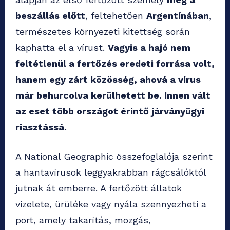
beszállás előtt
, feltehetően
Argentínában
,
természetes környezeti kitettség során
kaphatta el a vírust.
Vagyis a hajó nem
feltétlenül a fertőzés eredeti forrása volt,
hanem egy zárt közösség, ahová a vírus
már behurcolva kerülhetett be. Innen vált
az eset több országot érintő járványügyi
riasztássá.
A National Geographic összefoglalója szerint
a hantavírusok leggyakrabban rágcsálóktól
jutnak át emberre. A fertőzött állatok
vizelete, ürüléke vagy nyála szennyezheti a
port, amely takarítás, mozgás,