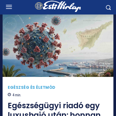
EGÉSZSÉG ÉS ÉLETMÓD
4
min.
Egészségügyi riadó egy
luxushajó után: honnan