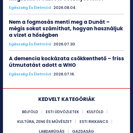
Egészség És Életmód
2026.08.04.
Nem a fogmosás menti meg a Dunát –
mégis sokat számíthat, hogyan használjuk
a vizet a hőségben
Egészség És Életmód
2026.07.30.
A demencia kockázata csökkenthető – friss
útmutatást adott a WHO
Egészség És Életmód
2026.07.16.
KEDVELT KATEGÓRIÁK
BELFÖLD
ESTI ÜDVÖZLETEK
KÜLFÖLD
KULTÚRA, ZENE ÉS MŰVÉSZET
ESTI RIKKANCS
LABDARÚGÁS
GAZDASÁG