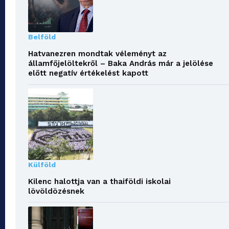
Belföld
Hatvanezren mondtak véleményt az
államfőjelöltekről – Baka András már a jelölése
előtt negatív értékelést kapott
Külföld
Kilenc halottja van a thaiföldi iskolai
lövöldözésnek