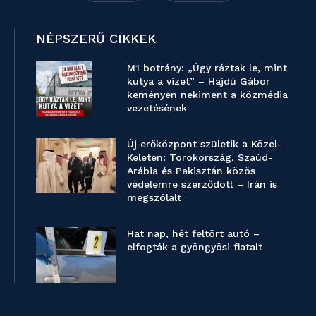
NÉPSZERŰ CIKKEK
M1 botrány: „Úgy ráztak le, mint
kutya a vizet” – Hajdú Gábor
keményen nekiment a közmédia
vezetésének
Új erőközpont születik a Közel-
Keleten: Törökország, Szaúd-
Arábia és Pakisztán közös
védelemre szerződött – Irán is
megszólalt
Hat nap, hét feltört autó –
elfogták a gyöngyösi fiatalt