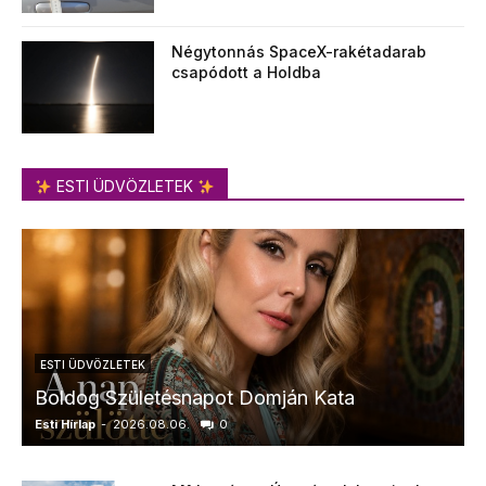
Négytonnás SpaceX-rakétadarab
csapódott a Holdba
ESTI ÜDVÖZLETEK
ESTI ÜDVÖZLETEK
Boldog Születésnapot Domján Kata
Esti Hírlap
-
2026.08.06.
0
E