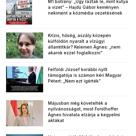
M1 botrány: „Úgy ráztak le, mint kutya
a vizet” – Hajdú Gábor keményen
nekiment a közmédia vezetésének
Krízis, hőség, aszály közepén
külföldön nyaralt a vízügyi
államtitkár? Kelemen Ágnes: „nem
akarok ezzel foglalkozni”
Felföldi József korábbi nyílt
támogatója is számon kéri Magyar
Pétert: „Nem ezt ígérték”
Májusban még követelték a
nyilvánosságot, most Forsthoffer
Ágnes hivatala elzárja a kegyelmi
aktákat