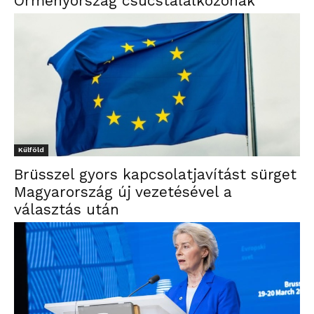
Örményország csúcstalálkozónak
Külföld
Brüsszel gyors kapcsolatjavítást sürget
Magyarország új vezetésével a
választás után