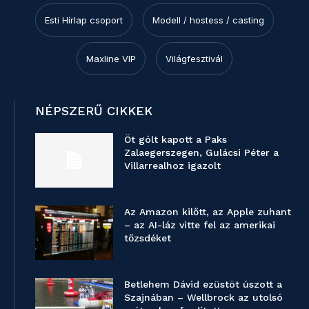
Esti Hírlap csoport
Modell / hostess / casting
Maxline VIP
Világfesztivál
NÉPSZERŰ CIKKEK
Öt gólt kapott a Paks
Zalaegerszegen, Gulácsi Péter a
Villarrealhoz igazolt
Az Amazon kilőtt, az Apple zuhant
– az AI-láz vitte fel az amerikai
tőzsdéket
Betlehem Dávid ezüstöt úszott a
Szajnában – Wellbrock az utolsó