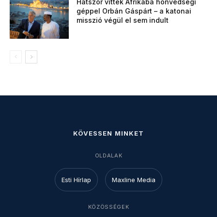
Hatszor vitték Afrikába honvédségi
géppel Orbán Gáspárt – a katonai
misszió végül el sem indult
KÖVESSEN MINKET
OLDALAK
Esti Hírlap
Maxline Media
KÖZÖSSÉGEK