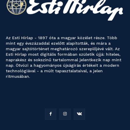
Az Esti Hírlap - 1897 óta a magyar közélet része. Több
mint egy évszázaddal ezelőtt alapították, és mára a
magyar sajtótörténet meghatározó szereplőjévé vált. Az
Esti Hírlap most digitális formában születik újjá: hiteles,
naprakész és sokszínű tartalommal jelentkezik nap mint
nap. Ötvözi a hagyományos újságírás értékeit a modern
technológiával - a múlt tapasztalataival, a jelen
ritmusában.