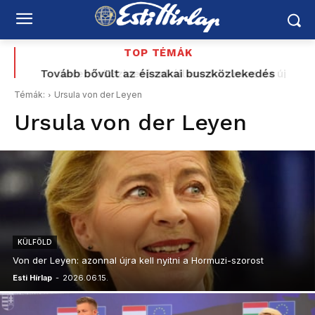
TOP TÉMÁK
Gerendai Szigetével állapodott meg az új
közmédia – a fesztiválalapító Magyar Péter
Témák:
Ursula von der Leyen
indulását is segítette
Ursula von der Leyen
KÜLFÖLD
Von der Leyen: azonnal újra kell nyitni a Hormuzi-szorost
Esti Hírlap
-
2026.06.15.