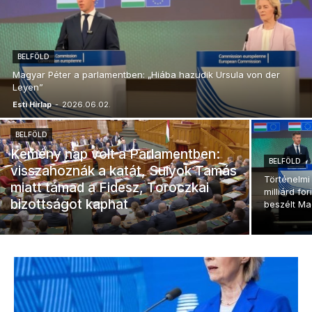
BELFÖLD
Magyar Péter a parlamentben: „Hiába hazudik Ursula von der
Leyen”
Esti Hírlap
-
2026.06.02.
BELFÖLD
Kemény nap volt a Parlamentben:
BELFÖLD
visszahoznák a katát, Sulyok Tamás
Történelmi
miatt támad a Fidesz, Toroczkai
milliárd fo
bizottságot kaphat
beszélt Ma