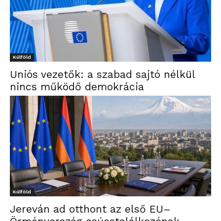
Külföld
Uniós vezetők: a szabad sajtó nélkül
nincs működő demokrácia
Külföld
Jereván ad otthont az első EU–