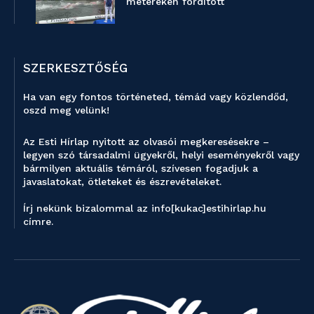
métereken fordított
SZERKESZTŐSÉG
Ha van egy fontos történeted, témád vagy közlendőd,
oszd meg velünk!
Az Esti Hírlap nyitott az olvasói megkeresésekre –
legyen szó társadalmi ügyekről, helyi eseményekről vagy
bármilyen aktuális témáról, szívesen fogadjuk a
javaslatokat, ötleteket és észrevételeket.
Írj nekünk bizalommal az info[kukac]estihirlap.hu
címre.