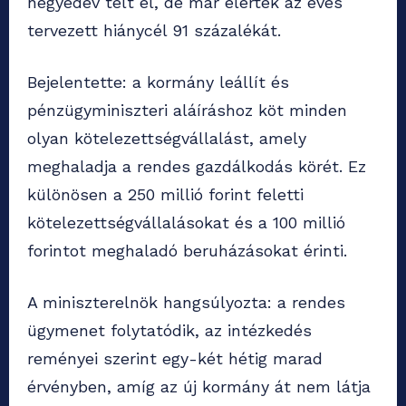
negyedév telt el, de már elérték az éves
tervezett hiánycél 91 százalékát.
Bejelentette: a kormány leállít és
pénzügyminiszteri aláíráshoz köt minden
olyan kötelezettségvállalást, amely
meghaladja a rendes gazdálkodás körét. Ez
különösen a 250 millió forint feletti
kötelezettségvállalásokat és a 100 millió
forintot meghaladó beruházásokat érinti.
A miniszterelnök hangsúlyozta: a rendes
ügymenet folytatódik, az intézkedés
reményei szerint egy-két hétig marad
érvényben, amíg az új kormány át nem látja