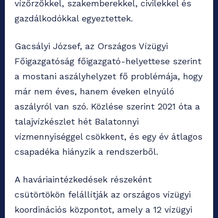
vízőrzőkkel, szakemberekkel, civilekkel és
gazdálkodókkal egyeztettek.
Gacsályi József, az Országos Vízügyi
Főigazgatóság főigazgató-helyettese szerint
a mostani aszályhelyzet fő problémája, hogy
már nem éves, hanem éveken elnyúló
aszályról van szó. Közlése szerint 2021 óta a
talajvízkészlet hét Balatonnyi
vízmennyiséggel csökkent, és egy év átlagos
csapadéka hiányzik a rendszerből.
A haváriaintézkedések részeként
csütörtökön felállítják az országos vízügyi
koordinációs központot, amely a 12 vízügyi