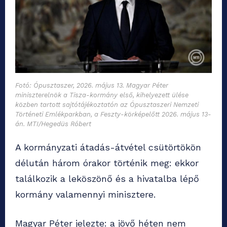
Fotó: Ópusztaszer, 2026. május 13. Magyar Péter
miniszterelnök a Tisza-kormány első, kihelyezett ülése
közben tartott sajtótájékoztatón az Ópusztaszeri Nemzeti
Történeti Emlékparkban, a Feszty-körképelőtt 2026. május 13-
án. MTI/Hegedüs Róbert
A kormányzati átadás-átvétel csütörtökön
délután három órakor történik meg: ekkor
találkozik a leköszönő és a hivatalba lépő
kormány valamennyi minisztere.
Magyar Péter jelezte: a jövő héten nem