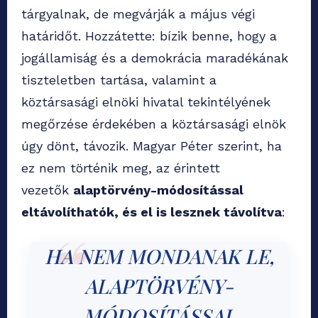
tárgyalnak, de megvárják a május végi
határidőt. Hozzátette: bízik benne, hogy a
jogállamiság és a demokrácia maradékának
tiszteletben tartása, valamint a
köztársasági elnöki hivatal tekintélyének
megőrzése érdekében a köztársasági elnök
úgy dönt, távozik. Magyar Péter szerint, ha
ez nem történik meg, az érintett
vezetők
alaptörvény-módosítással
eltávolíthatók, és el is lesznek távolítva
:
HA NEM MONDANAK LE,
ALAPTÖRVÉNY-
MÓDOSÍTÁSSAL