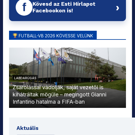
Kövesd az Esti Hírlapot
f
›
Facebookon is!
FUTBALL-VB 2026 KÖVESSE VELÜNK
LABDARÚGÁS
L
Zsarolással vádolják, saját vezetői is
kihátráltak mögüle – megingott Gianni
Mo
Infantino hatalma a FIFA-ban
el
Aktuális