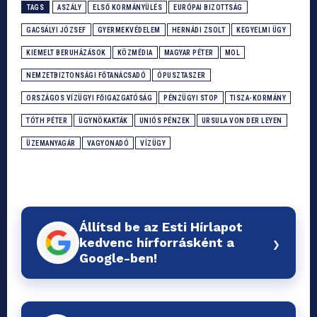
TAGS
ASZÁLY
ELSŐ KORMÁNYÜLÉS
EURÓPAI BIZOTTSÁG
GACSÁLYI JÓZSEF
GYERMEKVÉDELEM
HERNÁDI ZSOLT
KEGYELMI ÜGY
KIEMELT BERUHÁZÁSOK
KÖZMÉDIA
MAGYAR PÉTER
MOL
NEMZETBIZTONSÁGI FŐTANÁCSADÓ
ÓPUSZTASZER
ORSZÁGOS VÍZÜGYI FŐIGAZGATÓSÁG
PÉNZÜGYI STOP
TISZA-KORMÁNY
TÓTH PÉTER
ÜGYNÖKAKTÁK
UNIÓS PÉNZEK
URSULA VON DER LEYEN
ÜZEMANYAGÁR
VAGYONADÓ
VÍZÜGY
Állítsd be az Esti Hírlapot
›
kedvenc hírforrásként a
Google-ben!