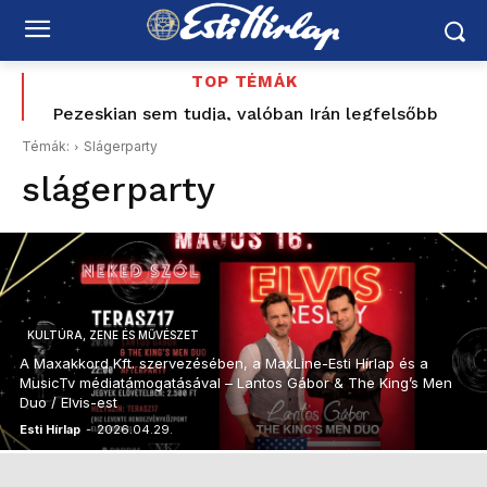
TOP TÉMÁK
Pezeskian sem tudja, valóban Irán legfelsőbb
Boldog Születésnapot Temesvári Edina
vezetőjével találkozott-e – különös történet
Témák:
Slágerparty
szivárgott ki Teheránból
slágerparty
KULTÚRA, ZENE ÉS MŰVÉSZET
A Maxakkord Kft. szervezésében, a MaxLine-Esti Hírlap és a
MusicTv médiatámogatásával – Lantos Gábor & The King’s Men
Duo / Elvis-est
Esti Hírlap
-
2026.04.29.