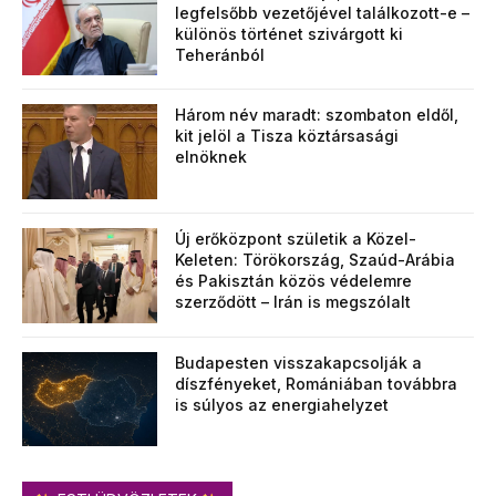
legfelsőbb vezetőjével találkozott-e –
különös történet szivárgott ki
Teheránból
Három név maradt: szombaton eldől,
kit jelöl a Tisza köztársasági
elnöknek
Új erőközpont születik a Közel-
Keleten: Törökország, Szaúd-Arábia
és Pakisztán közös védelemre
szerződött – Irán is megszólalt
Budapesten visszakapcsolják a
díszfényeket, Romániában továbbra
is súlyos az energiahelyzet