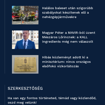
Halálos baleset után szigorúbb
szabályokat készítenek elő a
nehézgépjárművekre
Magyar Péter a MAVIR-ból üzent
Mészáros Lőrincnek: a KALL
Ingredients még nem válaszolt
Hibás közleményt adott ki a
minisztérium: nincs országos
elsőfokú vízkorlátozás
SZERKESZTŐSÉG
Ha van egy fontos történeted, témád vagy közlendőd,
oszd meg velünk!