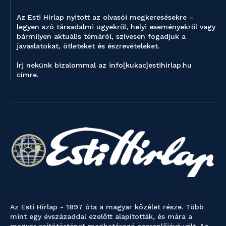
Az Esti Hírlap nyitott az olvasói megkeresésekre –
legyen szó társadalmi ügyekről, helyi eseményekről vagy
bármilyen aktuális témáról, szívesen fogadjuk a
javaslatokat, ötleteket és észrevételeket.
Írj nekünk bizalommal az info[kukac]estihirlap.hu
címre.
Az Esti Hírlap - 1897 óta a magyar közélet része. Több
mint egy évszázaddal ezelőtt alapították, és mára a