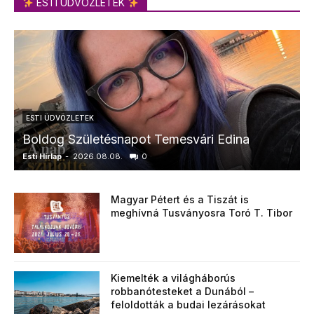
ESTI ÜDVÖZLETEK
ESTI ÜDVÖZLETEK
Boldog Születésnapot Temesvári Edina
Esti Hírlap
-
2026.08.08.
0
E
Magyar Pétert és a Tiszát is
meghívná Tusványosra Toró T. Tibor
Kiemelték a világháborús
robbanótesteket a Dunából –
feloldották a budai lezárásokat