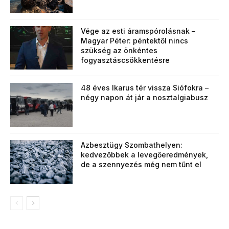
Vége az esti áramspórolásnak –
Magyar Péter: péntektől nincs
szükség az önkéntes
fogyasztáscsökkentésre
48 éves Ikarus tér vissza Siófokra –
négy napon át jár a nosztalgiabusz
Azbesztügy Szombathelyen:
kedvezőbbek a levegőeredmények,
de a szennyezés még nem tűnt el