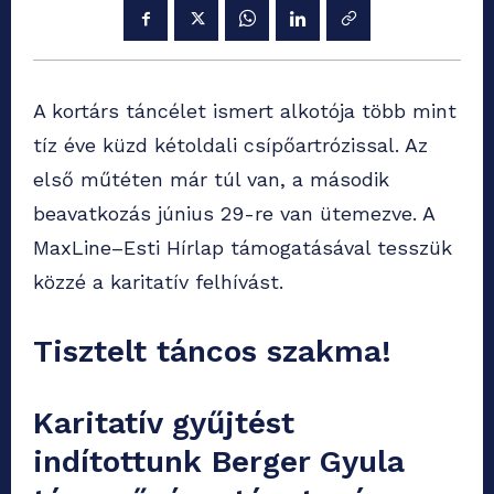
A kortárs táncélet ismert alkotója több mint
tíz éve küzd kétoldali csípőartrózissal. Az
első műtéten már túl van, a második
beavatkozás június 29-re van ütemezve. A
MaxLine–Esti Hírlap támogatásával tesszük
közzé a karitatív felhívást.
Tisztelt táncos szakma!
Karitatív gyűjtést
indítottunk Berger Gyula