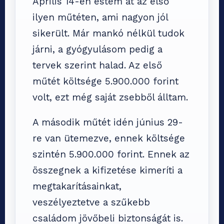
Április 14-én estem át az első
ilyen műtéten, ami nagyon jól
sikerült. Már mankó nélkül tudok
járni, a gyógyulásom pedig a
tervek szerint halad. Az első
műtét költsége 5.900.000 forint
volt, ezt még saját zsebből álltam.
A második műtét idén június 29-
re van ütemezve, ennek költsége
szintén 5.900.000 forint. Ennek az
összegnek a kifizetése kimeríti a
megtakarításainkat,
veszélyeztetve a szűkebb
családom jövőbeli biztonságát is.