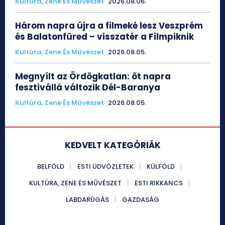
Kultúra, Zene És Művészet
2026.08.06.
Három napra újra a filmeké lesz Veszprém
és Balatonfüred – visszatér a Filmpiknik
Kultúra, Zene És Művészet
2026.08.05.
Megnyílt az Ördögkatlan: öt napra
fesztivállá változik Dél-Baranya
Kultúra, Zene És Művészet
2026.08.05.
KEDVELT KATEGÓRIÁK
BELFÖLD
ESTI ÜDVÖZLETEK
KÜLFÖLD
KULTÚRA, ZENE ÉS MŰVÉSZET
ESTI RIKKANCS
LABDARÚGÁS
GAZDASÁG