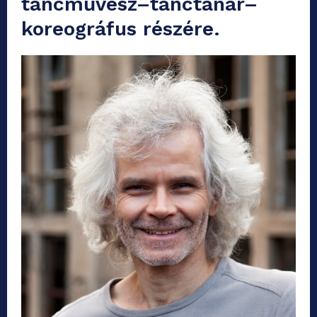
táncművész–tánctanár–
koreográfus részére.