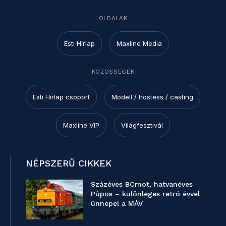
OLDALAK
Esti Hírlap
Maxline Media
KÖZÖSSÉGEK
Esti Hírlap csoport
Modell / hostess / casting
Maxline VIP
Világfesztivál
NÉPSZERŰ CIKKEK
Százéves BCmot, hatvanéves
Púpos – különleges retró évvel
ünnepel a MÁV