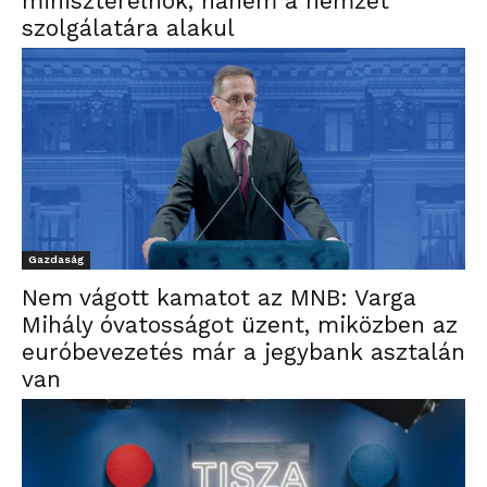
miniszterelnök, hanem a nemzet
szolgálatára alakul
Gazdaság
Nem vágott kamatot az MNB: Varga
Mihály óvatosságot üzent, miközben az
euróbevezetés már a jegybank asztalán
van