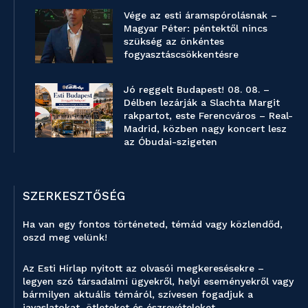
Vége az esti áramspórolásnak –
Magyar Péter: péntektől nincs
szükség az önkéntes
fogyasztáscsökkentésre
Jó reggelt Budapest! 08. 08. –
Délben lezárják a Slachta Margit
rakpartot, este Ferencváros – Real-
Madrid, közben nagy koncert lesz
az Óbudai-szigeten
SZERKESZTŐSÉG
Ha van egy fontos történeted, témád vagy közlendőd,
oszd meg velünk!
Az Esti Hírlap nyitott az olvasói megkeresésekre –
legyen szó társadalmi ügyekről, helyi eseményekről vagy
bármilyen aktuális témáról, szívesen fogadjuk a
javaslatokat, ötleteket és észrevételeket.