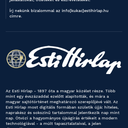
Írj nekünk bizalommal az info[kukac]estihirlap.hu
címre.
Az Esti Hírlap - 1897 óta a magyar közélet része. Több
mint egy évszázaddal ezelőtt alapították, és mára a
magyar sajtótörténet meghatározó szereplőjévé vált. Az
Esti Hírlap most digitális formában születik újjá: hiteles,
naprakész és sokszínű tartalommal jelentkezik nap mint
nap. Ötvözi a hagyományos újságírás értékeit a modern
technológiával - a múlt tapasztalataival, a jelen