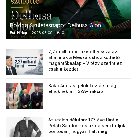
ESTI ÜDVÖZLETEK
Boldog Születésnapot Delhusa Gjon
Esti Hírlap
-
2026.08.09.
0
E
2,27 milliárdot fizetett vissza az
államnak a Mészároshoz köthető
magántőkealap – Vitézy szerint ez
csak a kezdet
Baka Andrást jelöli köztársasági
elnöknek a TISZA-frakció
Az utolsó délután: 177 éve tűnt el
Petőfi Sándor – és azóta sem tudjuk
pontosan, hogyan halt meg