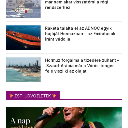
már nem akar visszatérni a régi
rendszerhez
Rakéta találta el az ADNOC egyik
hajóját Hormuzban – az Emirátusok
Iránt vádolja
Hormuz forgalma a tizedére zuhant –
Szaúd-Arábia már a Vörös-tenger
felé viszi ki az olaját
ESTI ÜDVÖZLETEK