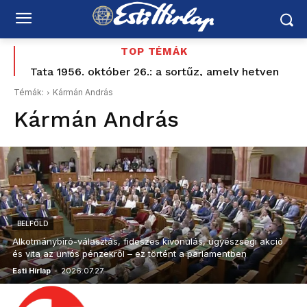
TOP TÉMÁK
Nagyon közel a hormuzi alku – de Irán már nem
akar visszatérni a régi rendszerhez
Témák:
Kármán András
Kármán András
BELFÖLD
Alkotmánybíró-választás, fideszes kivonulás, ügyészségi akció
és vita az uniós pénzekről – ez történt a parlamentben
Esti Hírlap
-
2026.07.27.