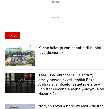
- Hirdetés -
- Hirdetés -
FRISS
Kilenc halottja van a thaiföldi iskolai
lövöldözésnek
Tata 1956. október 26.: a sortűz,
amely hetven évvel később Baka
András államfőjelöltségét is elérte –
Schiffer elővette a Korbely-ügyet, a Mi
Hazánk és...
Nagyon közel a hormuzi alku – de Irán