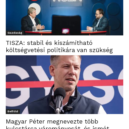
Gazdaság
TISZA: stabil és kiszámítható
költségvetési politikára van szükség
Belföld
Magyar Péter megnevezte több
kulcstárca várományosát, és ismét