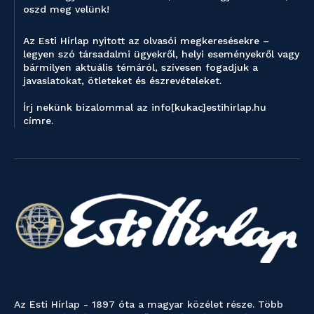
oszd meg velünk!
Az Esti Hírlap nyitott az olvasói megkeresésekre –
legyen szó társadalmi ügyekről, helyi eseményekről vagy
bármilyen aktuális témáról, szívesen fogadjuk a
javaslatokat, ötleteket és észrevételeket.
Írj nekünk bizalommal az info[kukac]estihirlap.hu
címre.
Az Esti Hírlap - 1897 óta a magyar közélet része. Több