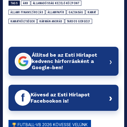
TAGS
ÁKK
ÁLLAMADÓSSÁG KEZELŐ KÖZPONT
ÁLLAMI FINANSZÍROZÁS
ÁLLAMPAPÍR
GAZDASÁG
KAMAT
KAMATKÖLTSÉGEK
KÁRMÁN ANDRÁS
TARDOS GERGELY
Állítsd be az Esti Hírlapot
›
kedvenc hírforrásként a
Google-ben!
Kövesd az Esti Hírlapot
f
›
Facebookon is!
FUTBALL-VB 2026 KÖVESSE VELÜNK