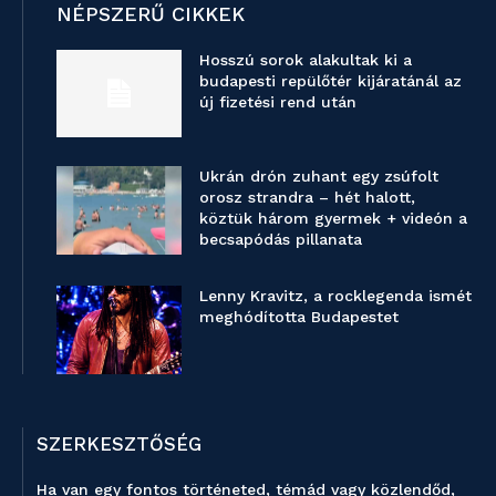
NÉPSZERŰ CIKKEK
Hosszú sorok alakultak ki a
budapesti repülőtér kijáratánál az
új fizetési rend után
Ukrán drón zuhant egy zsúfolt
orosz strandra – hét halott,
köztük három gyermek + videón a
becsapódás pillanata
Lenny Kravitz, a rocklegenda ismét
meghódította Budapestet
SZERKESZTŐSÉG
Ha van egy fontos történeted, témád vagy közlendőd,