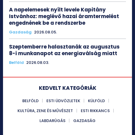
A napelemesek nyílt levele Kapitány
Istvánhoz: meglévő hazai áramtermelést
engednének be a rendszerbe
Gazdaság
2026.08.05.
Szeptemberre halasztanák az augusztus
8-i munkanapot az energiaválság miatt
Belföld
2026.08.03.
KEDVELT KATEGÓRIÁK
BELFÖLD
ESTI ÜDVÖZLETEK
KÜLFÖLD
KULTÚRA, ZENE ÉS MŰVÉSZET
ESTI RIKKANCS
LABDARÚGÁS
GAZDASÁG