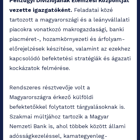
Pénzügyi Divíziójának Elemzési Központját
vezette igazgatóként.
Feladatai közé
tartozott a magyarországi és a leányvállalati
piacokra vonatkozó makrogazdasági, banki
piacméret-, hozamkörnyezeti és árfolyam-
előrejelzések készítése, valamint az ezekhez
kapcsolódó befektetési stratégiák és ágazati
kockázatok felmérése.
Rendszeres résztvevője volt a
Magyarországra érkező külföldi
befektetőkkel folytatott tárgyalásoknak is.
Szakmai múltjához tartozik a Magyar
Nemzeti Bank is, ahol többek között állami
adósságkezeléssel, kamategyenleg-