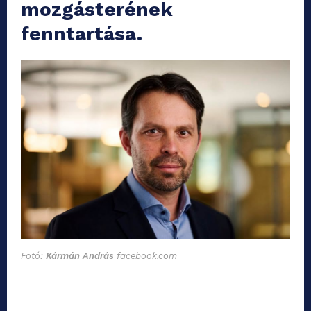
mozgásterének
fenntartása.
Fotó:
Kármán András
facebook.com