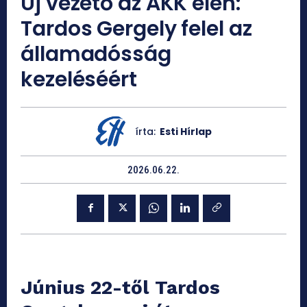
Új vezető az ÁKK élén:
Tardos Gergely felel az
államadósság
kezeléséért
írta:
Esti Hírlap
2026.06.22.
Június 22-től Tardos