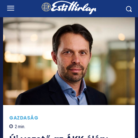
GAZDASÁG
2
min.