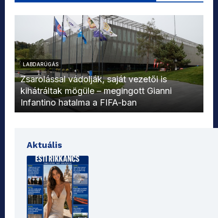
LABDARÚGÁS
L
Zsarolással vádolják, saját vezetői is
kihátráltak mögüle – megingott Gianni
Mo
Infantino hatalma a FIFA-ban
el
Aktuális