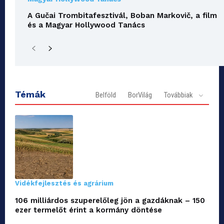
A Gučai Trombitafesztivál, Boban Markovič, a film
és a Magyar Hollywood Tanács
Témák
Belföld
BorVilág
Továbbiak
Vidékfejlesztés és agrárium
106 milliárdos szuperelőleg jön a gazdáknak – 150
ezer termelőt érint a kormány döntése