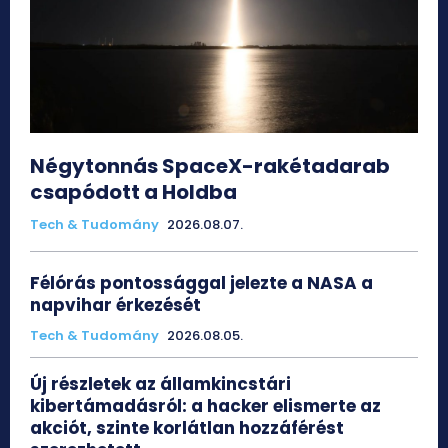
Négytonnás SpaceX-rakétadarab
csapódott a Holdba
Tech & Tudomány
2026.08.07.
Félórás pontossággal jelezte a NASA a
napvihar érkezését
Tech & Tudomány
2026.08.05.
Új részletek az államkincstári
kibertámadásról: a hacker elismerte az
akciót, szinte korlátlan hozzáférést