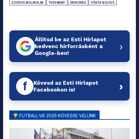
SZERVES MOLEKULÁK
TUDOMÁNY
ŰRKUTATÁS
VÖRÖS BOLYGÓ
Állítsd be az Esti Hírlapot
›
kedvenc hírforrásként a
Google-ben!
Kövesd az Esti Hírlapot
f
›
Facebookon is!
FUTBALL-VB 2026 KÖVESSE VELÜNK