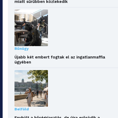
miatt sűrűbben közlekedik
Bűnügy
Újabb két embert fogtak el az ingatlanmaffia
ügyében
Belföld
Enyhült a hőségriasztás, de újra erősödik a