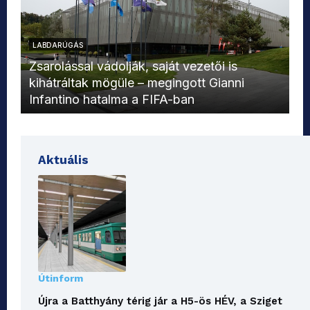
LABDARÚGÁS
L
Zsarolással vádolják, saját vezetői is
kihátráltak mögüle – megingott Gianni
Mo
Infantino hatalma a FIFA-ban
el
Aktuális
Útinform
Újra a Batthyány térig jár a H5-ös HÉV, a Sziget