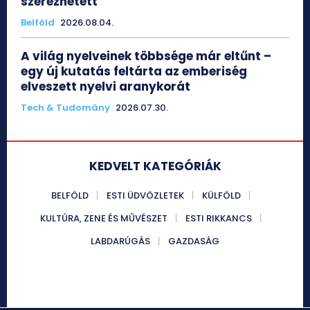
szerezhetett
Belföld
2026.08.04.
A világ nyelveinek többsége már eltűnt –
egy új kutatás feltárta az emberiség
elveszett nyelvi aranykorát
Tech & Tudomány
2026.07.30.
KEDVELT KATEGÓRIÁK
BELFÖLD
ESTI ÜDVÖZLETEK
KÜLFÖLD
KULTÚRA, ZENE ÉS MŰVÉSZET
ESTI RIKKANCS
LABDARÚGÁS
GAZDASÁG