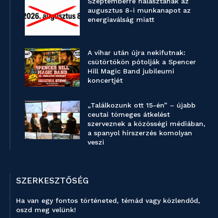
Szeptemberre halasztanák az
augusztus 8-i munkanapot az
energiaválság miatt
A vihar után újra nekifutnak:
csütörtökön pótolják a Spencer
Hill Magic Band jubileumi
koncertjét
„Találkozunk ott 15-én” – újabb
ceutai tömeges átkelést
szerveznek a közösségi médiában,
a spanyol hírszerzés komolyan
veszi
SZERKESZTŐSÉG
Ha van egy fontos történeted, témád vagy közlendőd,
oszd meg velünk!