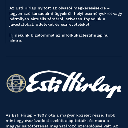
Az Esti Hírlap nyitott az olvasói megkeresésekre –
legyen szó társadalmi ügyekről, helyi eseményekről vagy
bármilyen aktuális témáról, szívesen fogadjuk a
javaslatokat, ötleteket és észrevételeket.
Írj nekünk bizalommal az info[kukac]estihirlap.hu
címre.
Az Esti Hírlap - 1897 óta a magyar közélet része. Több
mint egy évszázaddal ezelőtt alapították, és mára a
magyar sajtótörténet meghatározó szereplőjévé vált. Az