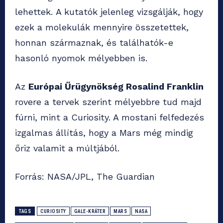
lehettek. A kutatók jelenleg vizsgálják, hogy
ezek a molekulák mennyire összetettek,
honnan származnak, és találhatók-e
hasonló nyomok mélyebben is.
Az
Európai Űrügynökség Rosalind Franklin
rovere a tervek szerint mélyebbre tud majd
fúrni, mint a Curiosity. A mostani felfedezés
izgalmas állítás, hogy a Mars még mindig
őriz valamit a múltjából.
Forrás: NASA/JPL, The Guardian
TAGS
CURIOSITY
GALE-KRÁTER
MARS
NASA