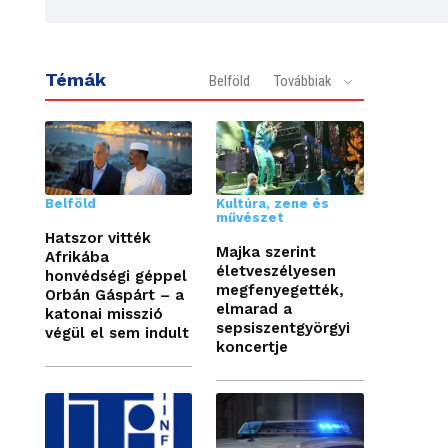
Témák
Belföld
Továbbiak
Belföld
Kultúra, zene és
művészet
Hatszor vitték
Majka szerint
Afrikába
életveszélyesen
honvédségi géppel
megfenyegették,
Orbán Gáspárt – a
elmarad a
katonai misszió
sepsiszentgyörgyi
végül el sem indult
koncertje