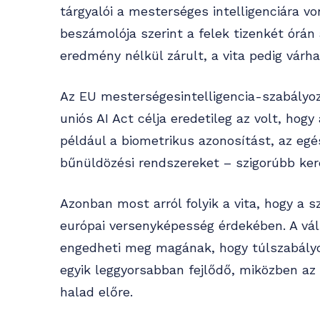
tárgyalói a mesterséges intelligenciára v
beszámolója szerint a felek tizenkét órán 
eredmény nélkül zárult, a vita pedig vár
Az EU mesterségesintelligencia-szabályozá
uniós AI Act célja eredetileg az volt, hog
például a biometrikus azonosítást, az eg
bűnüldözési rendszereket – szigorúbb ker
Azonban most arról folyik a vita, hogy a s
európai versenyképesség érdekében. A vál
engedheti meg magának, hogy túlszabályoz
egyik leggyorsabban fejlődő, miközben az
halad előre.