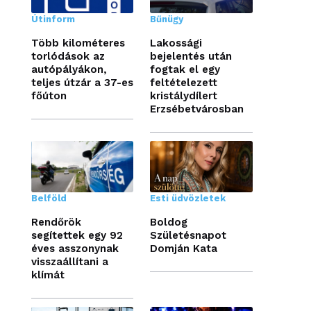
Útinform
Bűnügy
Több kilométeres
Lakossági
torlódások az
bejelentés után
autópályákon,
fogtak el egy
teljes útzár a 37-es
feltételezett
főúton
kristálydílert
Erzsébetvárosban
Belföld
Esti üdvözletek
Rendőrök
Boldog
segítettek egy 92
Születésnapot
éves asszonynak
Domján Kata
visszaállítani a
klímát