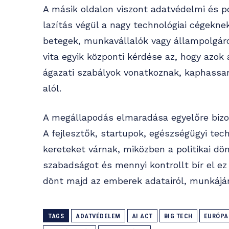
A másik oldalon viszont adatvédelmi és po
lazítás végül a nagy technológiai cégekne
betegek, munkavállalók vagy állampolgáro
vita egyik központi kérdése az, hogy azok
ágazati szabályok vonatkoznak, kaphassan
alól.
A megállapodás elmaradása egyelőre bizon
A fejlesztők, startupok, egészségügyi tech
kereteket várnak, miközben a politikai dö
szabadságot és mennyi kontrollt bír el ez 
dönt majd az emberek adatairól, munkájár
TAGS
ADATVÉDELEM
AI ACT
BIG TECH
EURÓPA