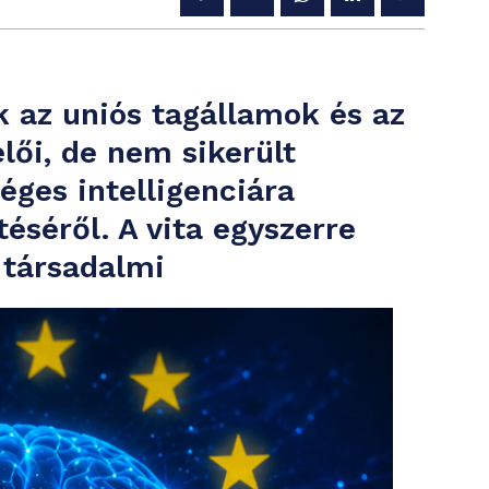
k az uniós tagállamok és az
lői, de nem sikerült
ges intelligenciára
éséről. A vita egyszerre
 társadalmi