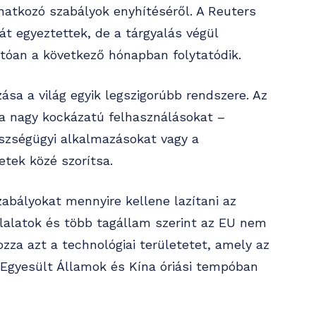
onatkozó szabályok enyhítéséről. A Reuters
át egyeztettek, de a tárgyalás végül
hatóan a következő hónapban folytatódik.
sa a világ egyik legszigorúbb rendszere. Az
y a nagy kockázatú felhasználásokat –
észségügyi alkalmazásokat vagy a
etek közé szorítsa.
zabályokat mennyire kellene lazítani az
lalatok és több tagállam szerint az EU nem
za azt a technológiai területetet, amely az
 Egyesült Államok és Kína óriási tempóban