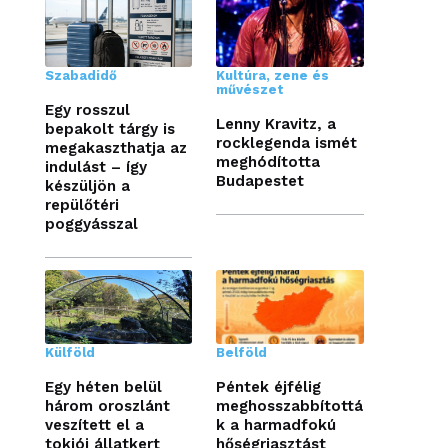
Szabadidő
Kultúra, zene és
művészet
Egy rosszul
Lenny Kravitz, a
bepakolt tárgy is
rocklegenda ismét
megakaszthatja az
meghódította
indulást – így
Budapestet
készüljön a
repülőtéri
poggyásszal
Külföld
Belföld
Egy héten belül
Péntek éjfélig
három oroszlánt
meghosszabbítottá
veszített el a
k a harmadfokú
tokiói állatkert
hőségriasztást