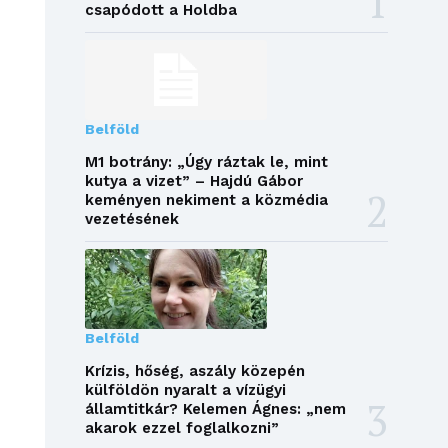
csapódott a Holdba
Belföld
M1 botrány: „Úgy ráztak le, mint
kutya a vizet” – Hajdú Gábor
keményen nekiment a közmédia
vezetésének
Belföld
Krízis, hőség, aszály közepén
külföldön nyaralt a vízügyi
államtitkár? Kelemen Ágnes: „nem
akarok ezzel foglalkozni”