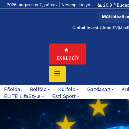
C
2026. augusztus 7., péntek | Névnap: Ibolya
26.9
Budap
Múltidéző a
Global Invest
|
GlobalTV
|
Maxl
EXKLUZÍV
Főoldal
Belföld
Külföld
Gazdaság
Ku
ELITE LifeStyle
Esti Sport