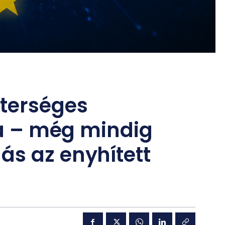
sterséges
ája – még mindig
ás az enyhített