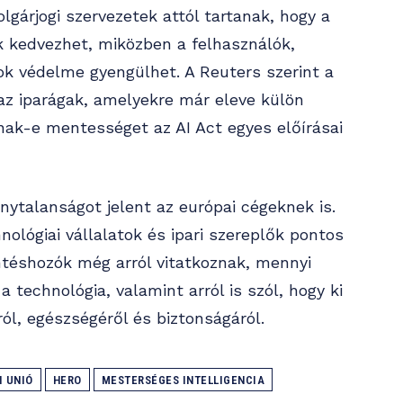
lgárjogi szervezetek attól tartanak, hogy a
k kedvezhet, miközben a felhasználók,
k védelme gyengülhet. A Reuters szerint a
 az iparágak, amelyekre már eleve külön
ak-e mentességet az AI Act egyes előírásai
ytalanságot jelent az európai cégeknek is.
nológiai vállalatok és ipari szereplők pontos
ntéshozók még arról vitatkoznak, mennyi
a technológia, valamint arról is szól, hogy ki
ól, egészségéről és biztonságáról.
I UNIÓ
HERO
MESTERSÉGES INTELLIGENCIA