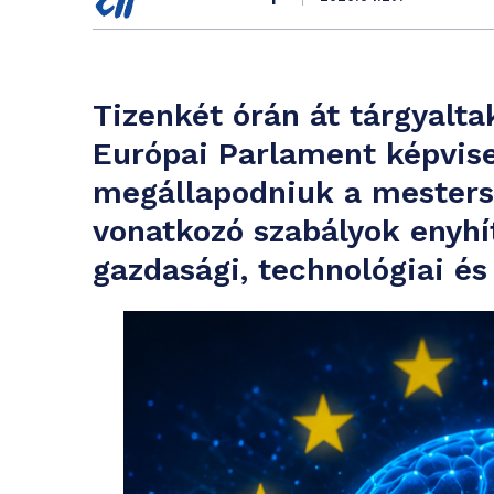
Tizenkét órán át tárgyalta
Európai Parlament képvise
megállapodniuk a mestersé
vonatkozó szabályok enyhít
gazdasági, technológiai és