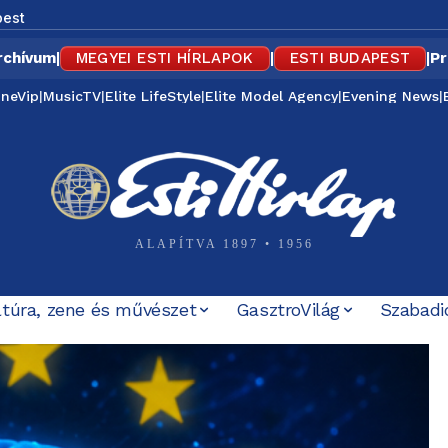
est
rchívum
|
MEGYEI ESTI HÍRLAPOK
|
ESTI BUDAPEST
|
Pr
ineVip
|
MusicTV
|
Elite LifeStyle
|
Elite Model Agency
|
Evening News
|
ALAPÍTVA 1897 • 1956
ltúra, zene és művészet
GasztroVilág
Szabadi