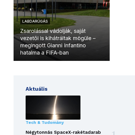
LABDARÚGÁS
LABDAR
Zsarolással vádolják, saját
vezetői is kihátráltak mögüle –
Molinóv
megingott Gianni Infantino
szurkol
hatalma a FIFA-ban
meccsk
Aktuális
Tech & Tudomány
Négytonnás SpaceX-rakétadarab