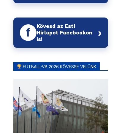
Kövesd az Esti
f
›
Hírlapot Facebookon
is!
FUTBALL-VB 2026 KÖVESSE VELÜNK