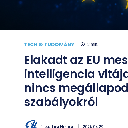
TECH & TUDOMÁNY
2
min.
Elakadt az EU me
intelligencia vit
nincs megállapod
szabályokról
írta:
Esti Hírlap
2026.04.29.