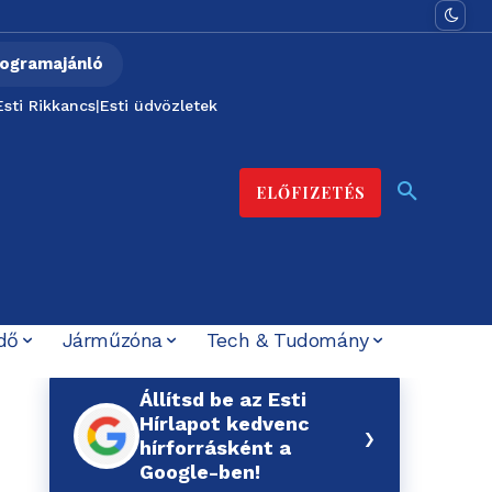
ogramajánló
Esti Rikkancs
|
Esti üdvözletek
ELŐFIZETÉS
dő
Járműzóna
Tech & Tudomány
Állítsd be az Esti
Hírlapot kedvenc
›
hírforrásként a
Google-ben!