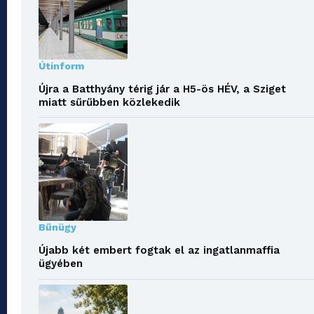
Útinform
Újra a Batthyány térig jár a H5-ös HÉV, a Sziget
miatt sűrűbben közlekedik
Bűnügy
Újabb két embert fogtak el az ingatlanmaffia
ügyében