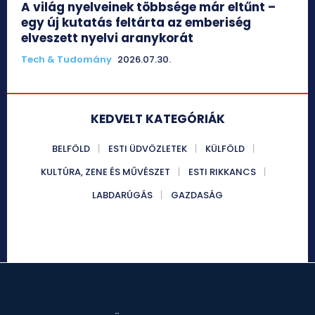
A világ nyelveinek többsége már eltűnt –
egy új kutatás feltárta az emberiség
elveszett nyelvi aranykorát
Tech & Tudomány
2026.07.30.
KEDVELT KATEGÓRIÁK
BELFÖLD
ESTI ÜDVÖZLETEK
KÜLFÖLD
KULTÚRA, ZENE ÉS MŰVÉSZET
ESTI RIKKANCS
LABDARÚGÁS
GAZDASÁG