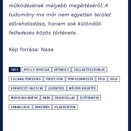
működésének mélyebb megértéséről. A
tudomány ma már nem egyetlen terület
előrehaladása, hanem sok különálló
felfedezés közös története.
Kép forrása: Nasa
TAGS
APOLLO-KORSZAK
ARTEMIS II
CSILLAGÖSSZEOMLÁS
ÉJSZAKAI FÉNYESSÉG
FEKETE LYUK
FÉNYSZENNYEZÉS
FÖLD
HOLD
KÖRNYEZETI VÁLTOZÁS
LEGÉNYSÉG
MÉLYŰRI KÜLDETÉS
MŰHOLDAS ADATOK
NASA
ÓRIÁSCSILLAG
SZUPERNÓVA
URBANIZÁCIÓ
ŰRKUTATÁS
VILÁGEGYETEM