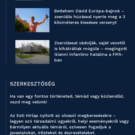
Betlehem Dávid Európa-bajnok –
zseniális húzással nyerte meg a 3
kilométeres kieséses versenyt
Zsarolással vádolják, saját vezetői
is kihátráltak mögüle – megingott
Gianni Infantino hatalma a FIFA-
ban
SZERKESZTŐSÉG
Ha van egy fontos történeted, témád vagy közlendőd,
oszd meg velünk!
Az Esti Hírlap nyitott az olvasói megkeresésekre –
legyen szó társadalmi ügyekről, helyi eseményekről vagy
bármilyen aktuális témáról, szívesen fogadjuk a
javaslatokat, ötleteket és észrevételeket.