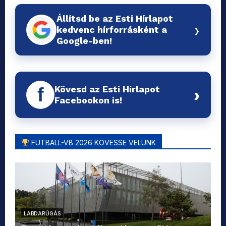
Állítsd be az Esti Hírlapot
›
kedvenc hírforrásként a
Google-ben!
Kövesd az Esti Hírlapot
f
›
Facebookon is!
FUTBALL-VB 2026 KÖVESSE VELÜNK
LABDARÚGÁS
L