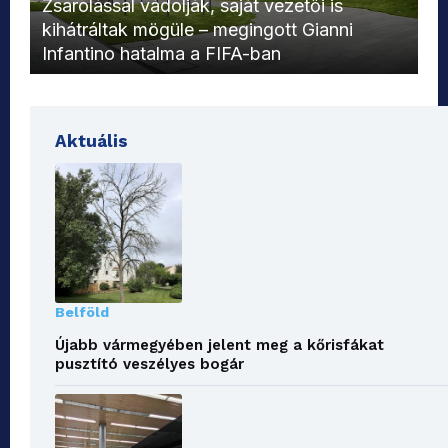
Zsarolással vádolják, saját vezetői is
kihátráltak mögüle – megingott Gianni
Mo
Infantino hatalma a FIFA-ban
el
Aktuális
Belföld
Újabb vármegyében jelent meg a kőrisfákat
pusztító veszélyes bogár