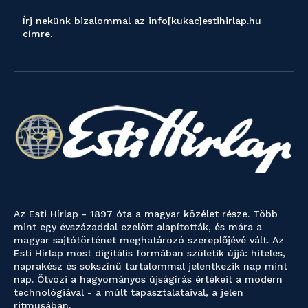
Írj nekünk bizalommal az info[kukac]estihirlap.hu
címre.
Az Esti Hírlap - 1897 óta a magyar közélet része. Több
mint egy évszázaddal ezelőtt alapították, és mára a
magyar sajtótörténet meghatározó szereplőjévé vált. Az
Esti Hírlap most digitális formában születik újjá: hiteles,
naprakész és sokszínű tartalommal jelentkezik nap mint
nap. Ötvözi a hagyományos újságírás értékeit a modern
technológiával - a múlt tapasztalataival, a jelen
ritmusában.