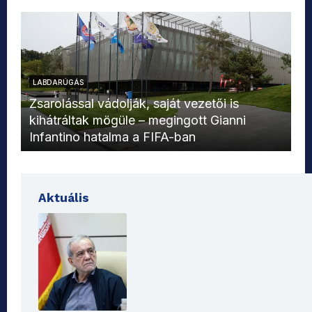
LABDARÚGÁS
L
Zsarolással vádolják, saját vezetői is
kihátráltak mögüle – megingott Gianni
Mo
Infantino hatalma a FIFA-ban
el
Aktuális