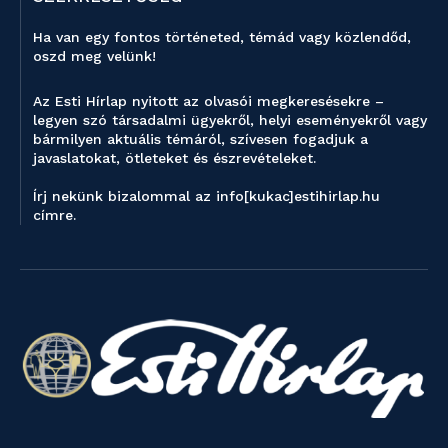
Ha van egy fontos történeted, témád vagy közlendőd,
oszd meg velünk!
Az Esti Hírlap nyitott az olvasói megkeresésekre –
legyen szó társadalmi ügyekről, helyi eseményekről vagy
bármilyen aktuális témáról, szívesen fogadjuk a
javaslatokat, ötleteket és észrevételeket.
Írj nekünk bizalommal az info[kukac]estihirlap.hu
címre.