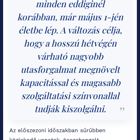
minden eddiginél
korábban, már május 1-jén
életbe lép. A változás célja,
hogy a hosszú hétvégén
várható nagyobb
utasforgalmat megnövelt
kapacitással és magasabb
szolgáltatási színvonallal
tudják kiszolgálni.
Az előszezoni időszakban sűrűbben
közlekedő vonatok, összehangolt