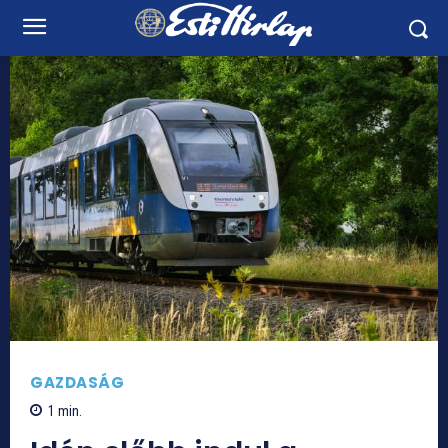
GAZDASÁG
1
min.