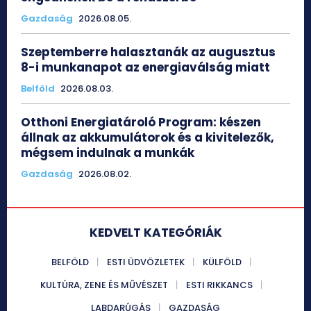
Gazdaság
2026.08.05.
Szeptemberre halasztanák az augusztus
8-i munkanapot az energiaválság miatt
Belföld
2026.08.03.
Otthoni Energiatároló Program: készen
állnak az akkumulátorok és a kivitelezők,
mégsem indulnak a munkák
Gazdaság
2026.08.02.
KEDVELT KATEGÓRIÁK
BELFÖLD
ESTI ÜDVÖZLETEK
KÜLFÖLD
KULTÚRA, ZENE ÉS MŰVÉSZET
ESTI RIKKANCS
LABDARÚGÁS
GAZDASÁG