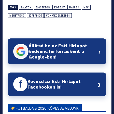
TAGS
BALATON
ELŐSZEZON
KÖZÉLET
MÁJUS 1
MÁV
MENETREND
SZABADIDŐ
VONATKÖZLEKEDÉS
Állítsd be az Esti Hírlapot
›
kedvenc hírforrásként a
Google-ben!
Kövesd az Esti Hírlapot
f
›
Facebookon is!
FUTBALL-VB 2026 KÖVESSE VELÜNK