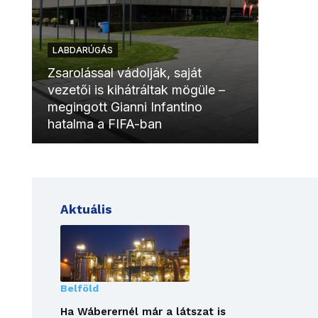
LABDARÚGÁS
LABDAR
Zsarolással vádolják, saját
vezetői is kihátráltak mögüle –
Molinóv
megingott Gianni Infantino
szurkol
hatalma a FIFA-ban
meccsk
Aktuális
Belföld
Ha Wáberernél már a látszat is