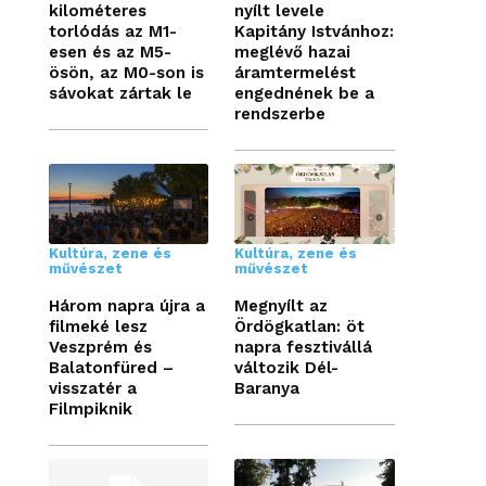
kilométeres
nyílt levele
torlódás az M1-
Kapitány Istvánhoz:
esen és az M5-
meglévő hazai
ösön, az M0-son is
áramtermelést
sávokat zártak le
engednének be a
rendszerbe
Kultúra, zene és
Kultúra, zene és
művészet
művészet
Három napra újra a
Megnyílt az
filmeké lesz
Ördögkatlan: öt
Veszprém és
napra fesztivállá
Balatonfüred –
változik Dél-
visszatér a
Baranya
Filmpiknik