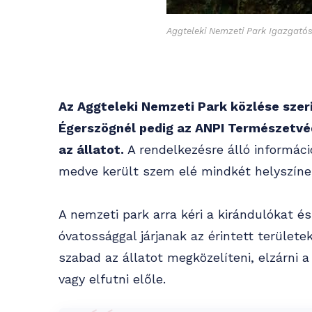
Aggteleki Nemzeti Park Igazgató
Az Aggteleki Nemzeti Park közlése szer
Égerszögnél pedig az ANPI Természetvé
az állatot.
A rendelkezésre álló informáci
medve került szem elé mindkét helyszíne
A nemzeti park arra kéri a kirándulókat é
óvatossággal járjanak az érintett terület
szabad az állatot megközelíteni, elzárni a
vagy elfutni előle.