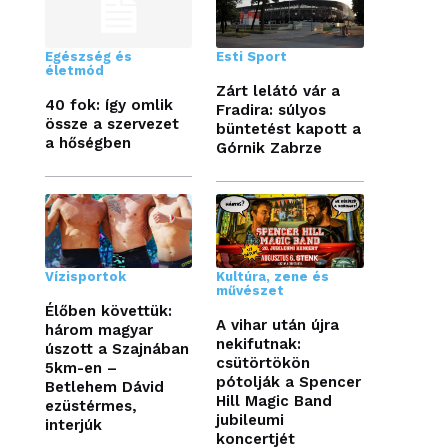
Egészség és
Esti Sport
életmód
Zárt lelátó vár a
40 fok: így omlik
Fradira: súlyos
össze a szervezet
büntetést kapott a
a hőségben
Górnik Zabrze
Vízisportok
Kultúra, zene és
művészet
Élőben követtük:
A vihar után újra
három magyar
nekifutnak:
úszott a Szajnában
csütörtökön
5km-en –
pótolják a Spencer
Betlehem Dávid
Hill Magic Band
ezüstérmes,
jubileumi
interjúk
koncertjét