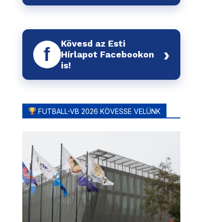
Kövesd az Esti
f
›
Hírlapot Facebookon
is!
FUTBALL-VB 2026 KÖVESSE VELÜNK