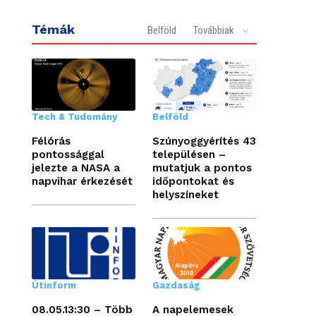
Témák
Belföld
Továbbiak
Tech & Tudomány
Belföld
Félórás
Szúnyoggyérítés 43
pontossággal
településen –
jelezte a NASA a
mutatjuk a pontos
napvihar érkezését
időpontokat és
helyszíneket
Útinform
Gazdaság
08.05.13:30 – Több
A napelemesek