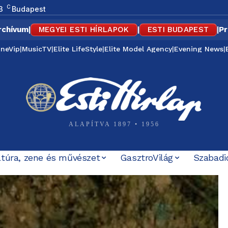
C
3
Budapest
rchívum
|
MEGYEI ESTI HÍRLAPOK
|
ESTI BUDAPEST
|
Pr
ineVip
|
MusicTV
|
Elite LifeStyle
|
Elite Model Agency
|
Evening News
|
ALAPÍTVA 1897 • 1956
ltúra, zene és művészet
GasztroVilág
Szabadi