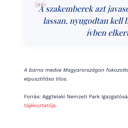
A szakemberek azt javaso
lassan, nyugodtan kell 
ívben elkerü
A barna medve Magyarországon fokozotta
elpusztítása tilos.
Forrás: Aggteleki Nemzeti Park Igazgatós
tájékoztatója.