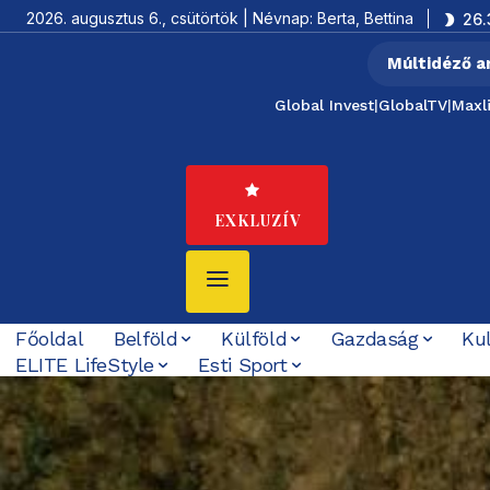
2026. augusztus 6., csütörtök | Névnap: Berta, Bettina
26.
Múltidéző a
Global Invest
|
GlobalTV
|
Maxl
EXKLUZÍV
Főoldal
Belföld
Külföld
Gazdaság
Ku
ELITE LifeStyle
Esti Sport