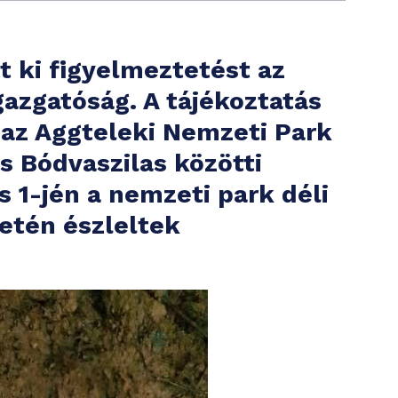
t ki figyelmeztetést az
azgatóság. A tájékoztatás
 az Aggteleki Nemzeti Park
és Bódvaszilas közötti
s 1-jén a nemzeti park déli
etén észleltek