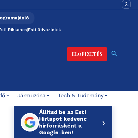
ogramajánló
Esti Rikkancs
|
Esti üdvözletek
ELŐFIZETÉS
dő
Járműzóna
Tech & Tudomány
Állítsd be az Esti
Hírlapot kedvenc
›
hírforrásként a
Google-ben!