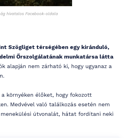
ság hivatalos Facebook-oldala
int Szögliget térségében egy kiránduló,
delmi Őrszolgálatának munkatársa látta
ók alapján nem zárható ki, hogy ugyanaz a
n.
s a környéken élőket, hogy fokozott
eken. Medvével való találkozás esetén nem
 menekülési útvonalát, hátat fordítani neki