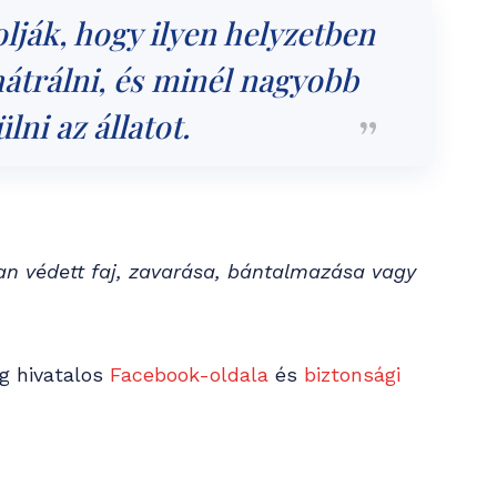
lják, hogy ilyen helyzetben
hátrálni, és minél nagyobb
lni az állatot.
n védett faj, zavarása, bántalmazása vagy
ág hivatalos
Facebook-oldala
és
biztonsági