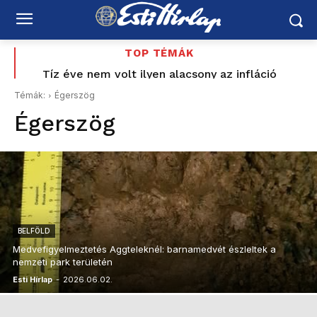
TOP TÉMÁK
Országos hétvégi programajánló augusztus 8–9-re:
Tíz éve nem volt ilyen alacsony az infláció
Magyarországon – az élelmiszerek ára már
vízipisztolycsata, foci, Balaton, borhetek,
Témák:
Égerszög
fesztiválok, várak és nyári esték
csökkent
Égerszög
BELFÖLD
Medvefigyelmeztetés Aggteleknél: barnamedvét észleltek a
nemzeti park területén
Esti Hírlap
-
2026.06.02.