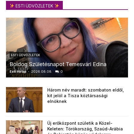
ESTI ÜDVÖZLETEK
ESTI ÜDVÖZLETEK
Boldog Születésnapot Temesvári Edina
Esti Hírlap
-
2026.08.08.
0
E
Három név maradt: szombaton eldől,
kit jelöl a Tisza köztársasági
elnöknek
Új erőközpont születik a Közel-
Keleten: Törökország, Szaúd-Arábia