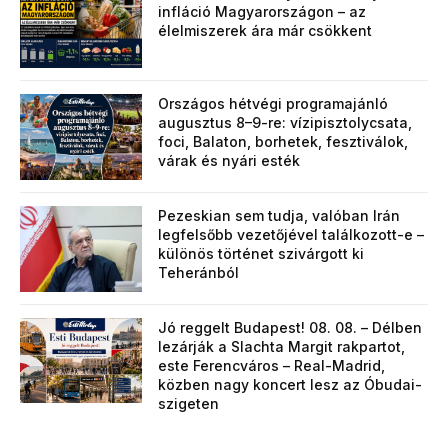
infláció Magyarországon – az
élelmiszerek ára már csökkent
Országos hétvégi programajánló
augusztus 8–9-re: vízipisztolycsata,
foci, Balaton, borhetek, fesztiválok,
várak és nyári esték
Pezeskian sem tudja, valóban Irán
legfelsőbb vezetőjével találkozott-e –
különös történet szivárgott ki
Teheránból
Jó reggelt Budapest! 08. 08. – Délben
lezárják a Slachta Margit rakpartot,
este Ferencváros – Real-Madrid,
közben nagy koncert lesz az Óbudai-
szigeten