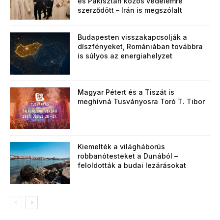
és Pakisztán közös védelemre
szerződött – Irán is megszólalt
Budapesten visszakapcsolják a
díszfényeket, Romániában továbbra
is súlyos az energiahelyzet
Magyar Pétert és a Tiszát is
meghívná Tusványosra Toró T. Tibor
Kiemelték a világháborús
robbanótesteket a Dunából –
feloldották a budai lezárásokat