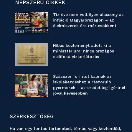
NÉPSZERŰ CIKKEK
Tíz éve nem volt ilyen alacsony az
infláció Magyarországon – az
élelmiszerek ára már csökkent
Hibás közleményt adott ki a
minisztérium: nincs országos
elsőfokú vízkorlátozás
Százezer forintot kapnak az
iskolakezdéshez a rászoruló
gyermekek – az eredetileg ígértnél
jóval kevesebben
SZERKESZTŐSÉG
Ha van egy fontos történeted, témád vagy közlendőd,