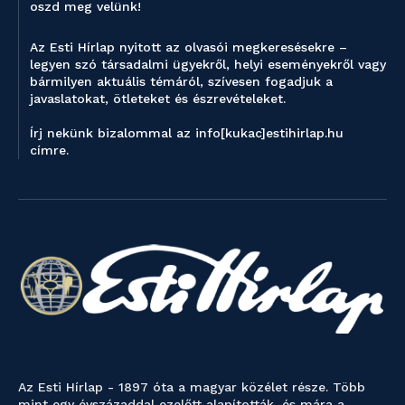
oszd meg velünk!
Az Esti Hírlap nyitott az olvasói megkeresésekre –
legyen szó társadalmi ügyekről, helyi eseményekről vagy
bármilyen aktuális témáról, szívesen fogadjuk a
javaslatokat, ötleteket és észrevételeket.
Írj nekünk bizalommal az info[kukac]estihirlap.hu
címre.
Az Esti Hírlap - 1897 óta a magyar közélet része. Több
mint egy évszázaddal ezelőtt alapították, és mára a