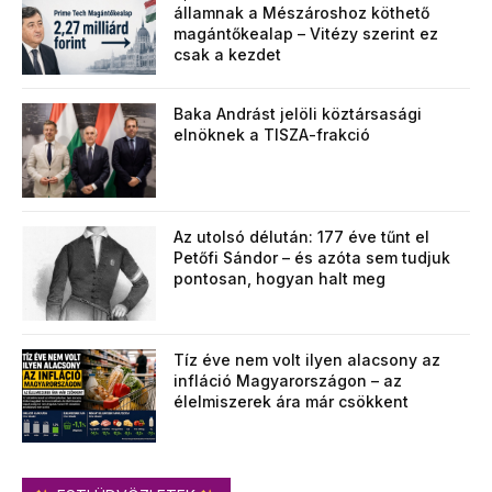
államnak a Mészároshoz köthető
magántőkealap – Vitézy szerint ez
csak a kezdet
Baka Andrást jelöli köztársasági
elnöknek a TISZA-frakció
Az utolsó délután: 177 éve tűnt el
Petőfi Sándor – és azóta sem tudjuk
pontosan, hogyan halt meg
Tíz éve nem volt ilyen alacsony az
infláció Magyarországon – az
élelmiszerek ára már csökkent