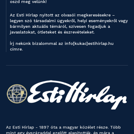
oszd meg velünk!
Az Esti Hírlap nyitott az olvasói megkeresésekre –
legyen szó társadalmi ügyekről, helyi eseményekről vagy
bármilyen aktuális témáról, szívesen fogadjuk a
javaslatokat, ötleteket és észrevételeket.
Írj nekünk bizalommal az info[kukac]estihirlap.hu
címre.
Az Esti Hírlap - 1897 óta a magyar közélet része. Több
mint egy évszázaddal ezelőtt alapították, és mára a