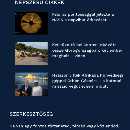
NÉPSZERŰ CIKKEK
Félórás pontossággal jelezte a
NASA a napvihar érkezését
Két tűzoltó helikopter ütközött
össze Görögországban, két ember
meghalt + videó
Hatszor vitték Afrikába honvédségi
géppel Orbán Gáspárt – a katonai
misszió végül el sem indult
SZERKESZTŐSÉG
Ha van egy fontos történeted, témád vagy közlendőd,