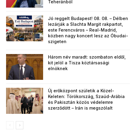
Teheránból
Jó reggelt Budapest! 08. 08. – Délben
lezárják a Slachta Margit rakpartot,
este Ferencváros – Real-Madrid,
közben nagy koncert lesz az Óbudai-
szigeten
Három név maradt: szombaton eldől,
kit jelöl a Tisza köztársasági
elnöknek
Új erőközpont születik a Közel-
Keleten: Törökország, Szaúd-Arábia
és Pakisztán közös védelemre
szerződött – Irán is megszólalt