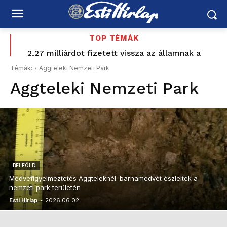
TOP TÉMÁK
Baka Andrást jelöli köztársasági elnöknek a TISZA-
2,27 milliárdot fizetett vissza az államnak a
Mészároshoz köthető magántőkealap – Vitézy
frakció
Témák:
Aggteleki Nemzeti Park
szerint ez csak a kezdet
Aggteleki Nemzeti Park
BELFÖLD
Medvefigyelmeztetés Aggteleknél: barnamedvét észleltek a
nemzeti park területén
Esti Hírlap
-
2026.06.02.