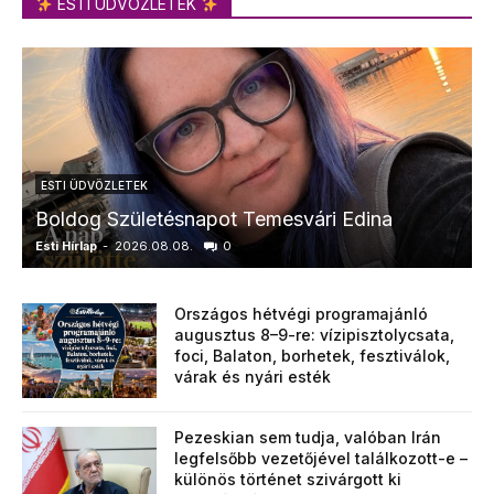
ESTI ÜDVÖZLETEK
ESTI ÜDVÖZLETEK
Boldog Születésnapot Temesvári Edina
Esti Hírlap
-
2026.08.08.
0
E
Országos hétvégi programajánló
augusztus 8–9-re: vízipisztolycsata,
foci, Balaton, borhetek, fesztiválok,
várak és nyári esték
Pezeskian sem tudja, valóban Irán
legfelsőbb vezetőjével találkozott-e –
különös történet szivárgott ki