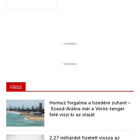
- Hirdetés -
- Hirdetés -
FRISS
Hormuz forgalma a tizedére zuhant –
Szaúd-Arábia már a Vörös-tenger
felé viszi ki az olaját
2,27 milliárdot fizetett vissza az