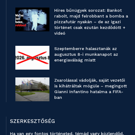
Híres bűnügyek sorozat: Bankot
rabolt, majd felrobbant a bomba a
pizzafutár nyakán – de az igazi
történet csak ezután kezdődött +
videó
Szeptemberre halasztanák az
augusztus 8-i munkanapot az
energiaválság miatt
Zsarolással vádolják, saját vezetői
is kihátráltak mögüle – megingott
Gianni Infantino hatalma a FIFA-
ban
SZERKESZTŐSÉG
Ha van egy fontos történeted, témád vagy közlendőd,