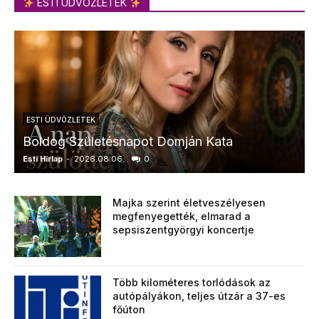
ESTI ÜDVÖZLETEK
ESTI ÜDVÖZLETEK
Boldog Születésnapot Domján Kata
Esti Hírlap
-
2026.08.06.
0
E
Majka szerint életveszélyesen
megfenyegették, elmarad a
sepsiszentgyörgyi koncertje
Több kilométeres torlódások az
autópályákon, teljes útzár a 37-es
főúton