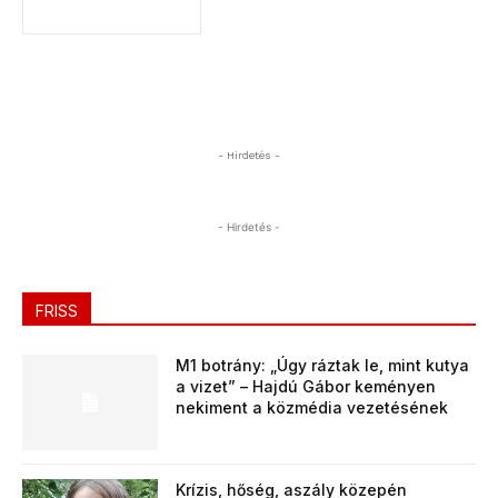
- Hirdetés -
- Hirdetés -
FRISS
M1 botrány: „Úgy ráztak le, mint kutya
a vizet” – Hajdú Gábor keményen
nekiment a közmédia vezetésének
Krízis, hőség, aszály közepén