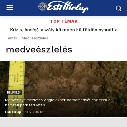
TOP TÉMÁK
Krízis, hőség, aszály közepén külföldön nyaralt a
Felföldi József korábbi nyílt támogatója is számon
vízügyi államtitkár? Kelemen Ágnes: „nem akarok
kéri Magyar Pétert: „Nem ezt ígérték”
Témák:
Medveészlelés
ezzel foglalkozni”
medveészlelés
BELFÖLD
Medvefigyelmeztetés Aggteleknél: barnamedvét észleltek a
nemzeti park területén
Esti Hírlap
-
2026.06.02.