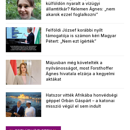
külföldön nyaralt a vízügyi
államtitkár? Kelemen Ágnes: „nem
akarok ezzel foglalkozni”
Felföldi József korábbi nyílt
támogatója is számon kéri Magyar
Pétert: „Nem ezt ígérték”
Májusban még követelték a
nyilvánosságot, most Forsthoffer
Ágnes hivatala elzárja a kegyelmi
aktákat
Hatszor vitték Afrikába honvédségi
géppel Orbán Gáspárt – a katonai
misszió végül el sem indult