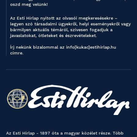
oszd meg velünk!
Az Esti Hírlap nyitott az olvasói megkeresésekre –
legyen szó társadalmi ügyekről, helyi eseményekről vagy
bármilyen aktuális témáról, szívesen fogadjuk a
javaslatokat, ötleteket és észrevételeket.
Írj nekünk bizalommal az info[kukac]estihirlap.hu
címre.
Az Esti Hírlap - 1897 óta a magyar közélet része. Több