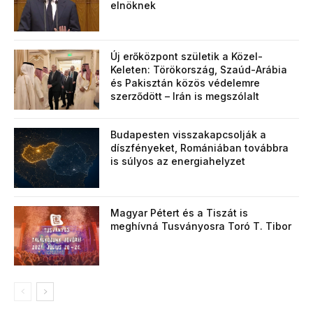
elnöknek
Új erőközpont születik a Közel-
Keleten: Törökország, Szaúd-Arábia
és Pakisztán közös védelemre
szerződött – Irán is megszólalt
Budapesten visszakapcsolják a
díszfényeket, Romániában továbbra
is súlyos az energiahelyzet
Magyar Pétert és a Tiszát is
meghívná Tusványosra Toró T. Tibor