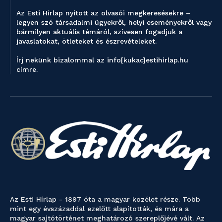
Az Esti Hírlap nyitott az olvasói megkeresésekre –
legyen szó társadalmi ügyekről, helyi eseményekről vagy
bármilyen aktuális témáról, szívesen fogadjuk a
javaslatokat, ötleteket és észrevételeket.
Írj nekünk bizalommal az info[kukac]estihirlap.hu
címre.
Az Esti Hírlap - 1897 óta a magyar közélet része. Több
mint egy évszázaddal ezelőtt alapították, és mára a
magyar sajtótörténet meghatározó szereplőjévé vált. Az