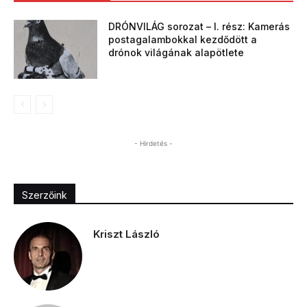
DRÓNVILÁG sorozat – I. rész: Kamerás
postagalambokkal kezdődött a
drónok világának alapötlete
- Hirdetés -
Szerzőink
Kriszt László