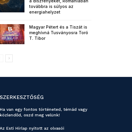
a díszfényeket, Romániában
továbbra is súlyos az
energiahelyzet
Magyar Pétert és a Tiszát is
meghívná Tusványosra Toró
T. Tibor
SZERKESZTŐSÉG
Ha van egy fontos történeted, témád vagy
közlendőd, oszd meg velünk!
Az Esti Hírlap nyitott az olvasói