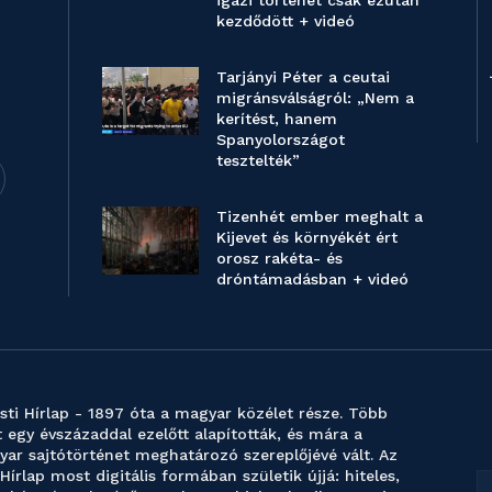
igazi történet csak ezután
kezdődött + videó
Tarjányi Péter a ceutai
migránsválságról: „Nem a
kerítést, hanem
Spanyolországot
tesztelték”
Tizenhét ember meghalt a
Kijevet és környékét ért
orosz rakéta- és
dróntámadásban + videó
sti Hírlap - 1897 óta a magyar közélet része. Több
 egy évszázaddal ezelőtt alapították, és mára a
ar sajtótörténet meghatározó szereplőjévé vált. Az
 Hírlap most digitális formában születik újjá: hiteles,