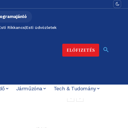
ogramajánló
Esti Rikkancs
|
Esti üdvözletek
ELŐFIZETÉS
dő
Járműzóna
Tech & Tudomány
sztán közös
lyos az