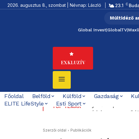
C
2026. augusztus 8., szombat | Névnap: László
23.1
Bud
Múltidéző a
Global Invest
|
GlobalTV
|
Maxl
EXKLUZÍV
Főoldal
Belföld
Külföld
Gazdaság
Ku
ELITE LifeStyle
Esti Sport
Új erőközpont születi
Budapesten visszak
TOP TÉMÁK
védelemre szerződött 
energiahelyzet
Szerzői oldal
Publikációk