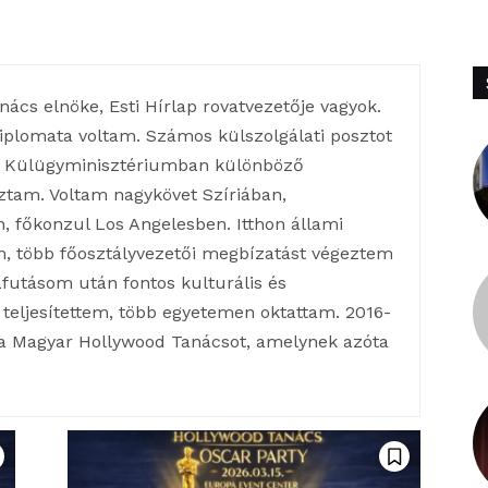
ács elnöke, Esti Hírlap rovatvezetője vagyok.
diplomata voltam. Számos külszolgálati posztot
e a Külügyminisztériumban különböző
tam. Voltam nagykövet Szíriában,
, főkonzul Los Angelesben. Itthon állami
m, több főosztályvezetői megbízatást végeztem
afutásom után fontos kulturális és
teljesítettem, több egyetemen oktattam. 2016-
a Magyar Hollywood Tanácsot, amelynek azóta