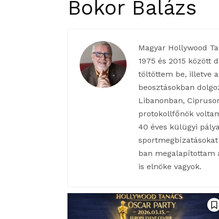
Bokor Balázs
Magyar Hollywood Tan
1975 és 2015 között 
töltöttem be, illetv
beosztásokban dolgoz
Libanonban, Cipruson
protokollfőnök volta
40 éves külügyi pály
sportmegbízatásokat 
ban megalapítottam 
is elnöke vagyok.