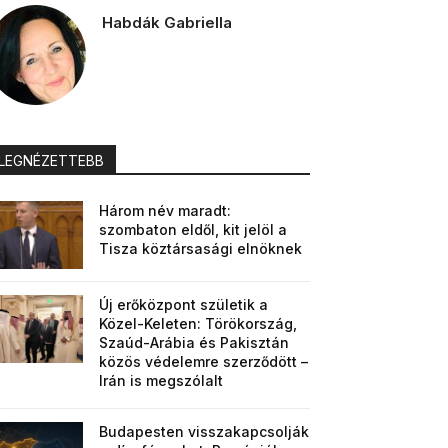
Habdák Gabriella
LEGNÉZETTEBB
Három név maradt:
szombaton eldől, kit jelöl a
Tisza köztársasági elnöknek
Új erőközpont születik a
Közel-Keleten: Törökország,
Szaúd-Arábia és Pakisztán
közös védelemre szerződött –
Irán is megszólalt
Budapesten visszakapcsolják