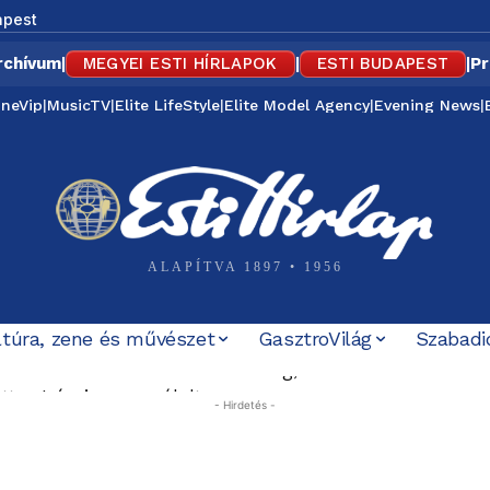
apest
rchívum
|
MEGYEI ESTI HÍRLAPOK
|
ESTI BUDAPEST
|
Pr
ineVip
|
MusicTV
|
Elite LifeStyle
|
Elite Model Agency
|
Evening News
|
ALAPÍTVA 1897 • 1956
ltúra, zene és művészet
GasztroVilág
Szabadi
k a Közel-Keleten: Törökország, Szaúd-Arábia és Paki
apcsolják a díszfényeket, Romániában továbbra is sú
– Irán is megszólalt
- Hirdetés -