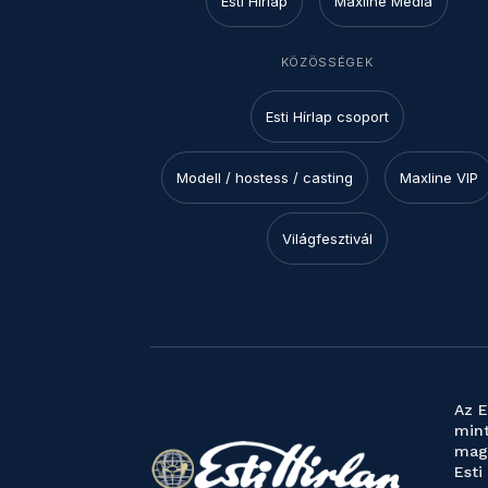
Esti Hírlap
Maxline Media
KÖZÖSSÉGEK
Esti Hírlap csoport
Modell / hostess / casting
Maxline VIP
Világfesztivál
Az E
mint
magy
Esti