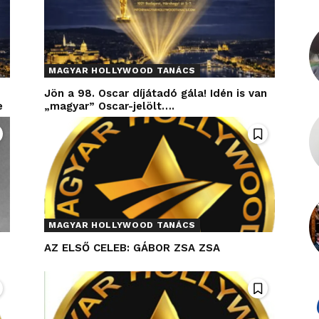
MAGYAR HOLLYWOOD TANÁCS
Jön a 98. Oscar díjátadó gála! Idén is van
e
„magyar” Oscar-jelölt….
MAGYAR HOLLYWOOD TANÁCS
AZ ELSŐ CELEB: GÁBOR ZSA ZSA