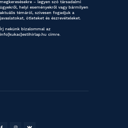
megkeresésekre – legyen szó társadalmi
ügyekről, helyi eseményekről vagy bármilyen
aktuális témáról, szívesen fogadjuk a
javaslatokat, ötleteket és észrevételeket.
Írj nekünk bizalommal az
info[kukac]estihirlap.hu címre.