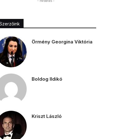
- Hirdetés -
Szerzőink
Örmény Georgina Viktória
Boldog Ildikó
Kriszt László