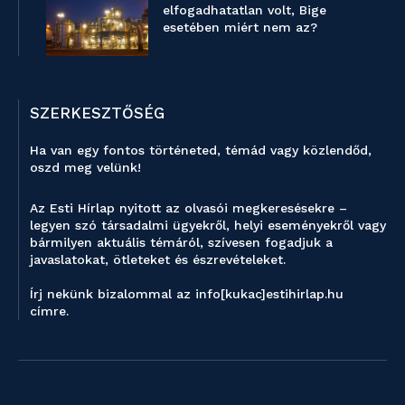
elfogadhatatlan volt, Bige
esetében miért nem az?
SZERKESZTŐSÉG
Ha van egy fontos történeted, témád vagy közlendőd,
oszd meg velünk!
Az Esti Hírlap nyitott az olvasói megkeresésekre –
legyen szó társadalmi ügyekről, helyi eseményekről vagy
bármilyen aktuális témáról, szívesen fogadjuk a
javaslatokat, ötleteket és észrevételeket.
Írj nekünk bizalommal az info[kukac]estihirlap.hu
címre.