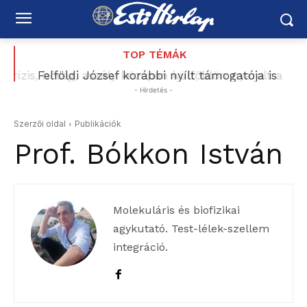
TOP TÉMÁK
Felföldi József korábbi nyílt támogatója is
számon kéri Magyar Pétert: „Nem ezt ígérték”
- Hirdetés -
Szerzői oldal
Publikációk
Prof. Bókkon István
Molekuláris és biofizikai
agykutató. Test-lélek-szellem
integráció.