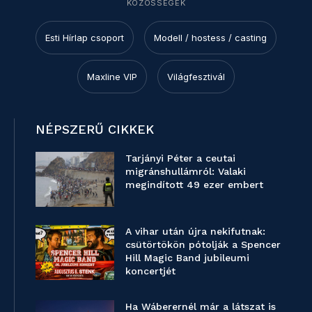
KÖZÖSSÉGEK
Esti Hírlap csoport
Modell / hostess / casting
Maxline VIP
Világfesztivál
NÉPSZERŰ CIKKEK
Tarjányi Péter a ceutai
migránshullámról: Valaki
megindított 49 ezer embert
A vihar után újra nekifutnak:
csütörtökön pótolják a Spencer
Hill Magic Band jubileumi
koncertjét
Ha Wáberernél már a látszat is