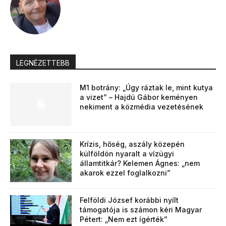
LEGNÉZETTEBB
M1 botrány: „Úgy ráztak le, mint kutya
a vizet” – Hajdú Gábor keményen
nekiment a közmédia vezetésének
Krízis, hőség, aszály közepén
külföldön nyaralt a vízügyi
államtitkár? Kelemen Ágnes: „nem
akarok ezzel foglalkozni”
Felföldi József korábbi nyílt
támogatója is számon kéri Magyar
Pétert: „Nem ezt ígérték”