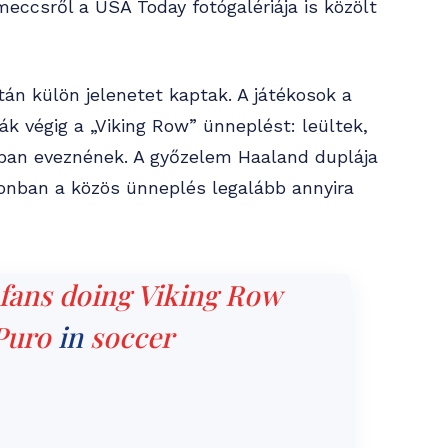
eccsről a USA Today fotógalériája is közölt
tán külön jelenetet kaptak. A játékosok a
ák végig a „Viking Row” ünneplést: leültek,
ban eveznének. A győzelem Haaland duplája
dionban a közös ünneplés legalább annyira
fans doing Viking Row
Puro
in
soccer