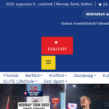
2026. augusztus 6., csütörtök | Névnap: Berta, Bettina
24.
Múltidéző a
Global Invest
|
GlobalTV
|
Maxl
EXKLUZÍV
Főoldal
Belföld
Külföld
Gazdaság
Ku
ELITE LifeStyle
Esti Sport