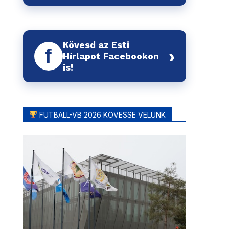
Kövesd az Esti
f
›
Hírlapot Facebookon
is!
FUTBALL-VB 2026 KÖVESSE VELÜNK