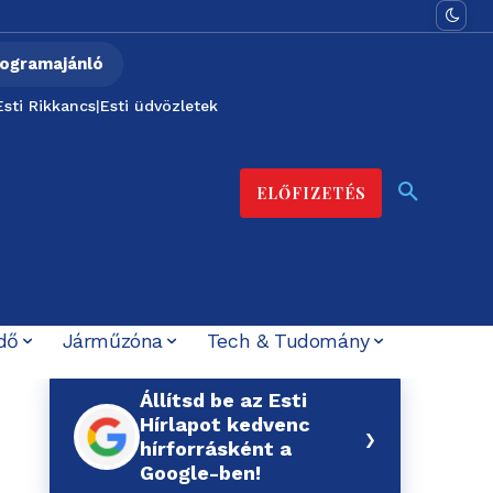
ogramajánló
Esti Rikkancs
|
Esti üdvözletek
ELŐFIZETÉS
dő
Járműzóna
Tech & Tudomány
Állítsd be az Esti
Hírlapot kedvenc
›
hírforrásként a
Google-ben!