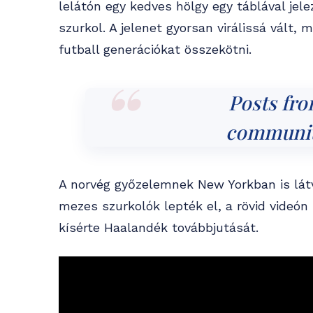
lelátón egy kedves hölgy egy táblával jel
szurkol. A jelenet gyorsan virálissá vált,
futball generációkat összekötni.
Posts fr
communit
A norvég győzelemnek New Yorkban is látv
mezes szurkolók lepték el, a rövid videón p
kísérte Haalandék továbbjutását.