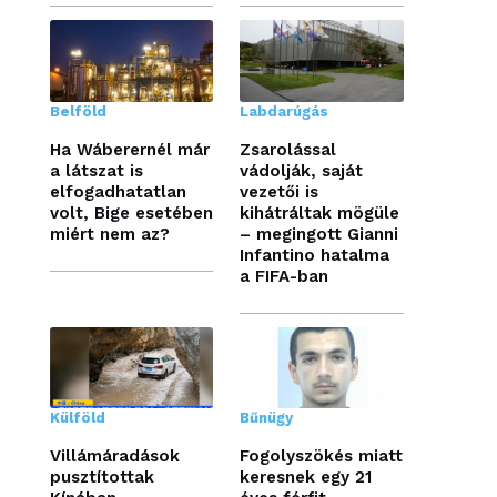
Belföld
Labdarúgás
Ha Wáberernél már
Zsarolással
a látszat is
vádolják, saját
elfogadhatatlan
vezetői is
volt, Bige esetében
kihátráltak mögüle
miért nem az?
– megingott Gianni
Infantino hatalma
a FIFA-ban
Külföld
Bűnügy
Villámáradások
Fogolyszökés miatt
pusztítottak
keresnek egy 21