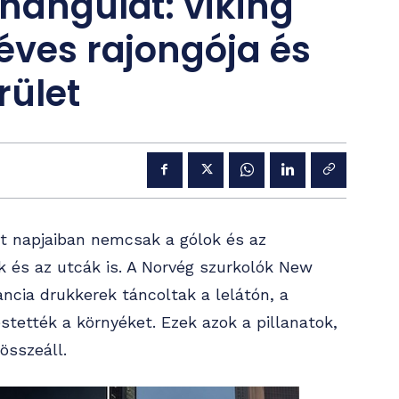
 hangulat: viking
 éves rajongója és
rület
lt napjaiban nemcsak a gólok és az
 és az utcák is. A Norvég szurkolók New
ncia drukkerek táncoltak a lelátón, a
tették a környéket. Ezek azok a pillanatok,
összeáll.