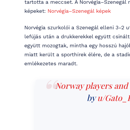
tartotta a meccset. A Norvégia–Szenegál m
képeket:
Norvégia–Szenegál képek
Norvégia szurkolói a Szenegál elleni 3–2 u
lefújás után a drukkerekkel együtt csinált
együtt mozogtak, mintha egy hosszú hajó
miatt került a sporthírek élére, de a sta
emlékezetes maradt.
Norway players and 
by
u/Gato_