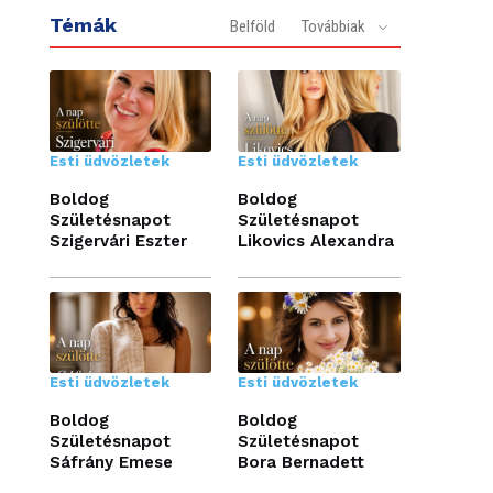
Témák
Belföld
Továbbiak
Esti üdvözletek
Esti üdvözletek
Boldog
Boldog
Születésnapot
Születésnapot
Szigervári Eszter
Likovics Alexandra
Esti üdvözletek
Esti üdvözletek
Boldog
Boldog
Születésnapot
Születésnapot
Sáfrány Emese
Bora Bernadett