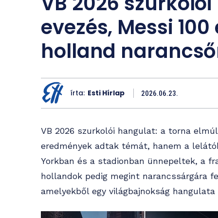
VB 2026 szurkolói
evezés, Messi 100
holland narancső
írta:
Esti Hírlap
2026.06.23.
VB 2026 szurkolói hangulat: a torna elmú
eredmények adtak témát, hanem a lelátók
Yorkban és a stadionban ünnepeltek, a fra
hollandok pedig megint narancssárgára fes
amelyekből egy világbajnokság hangulata 