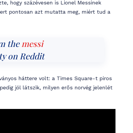
ezte, hogy százévesen is Lionel Messinek
 mert pontosan azt mutatta meg, miért tud a
om the
messi
y on Reddit
ányos háttere volt: a Times Square-t piros
edig jól látszik, milyen erős norvég jelenlét