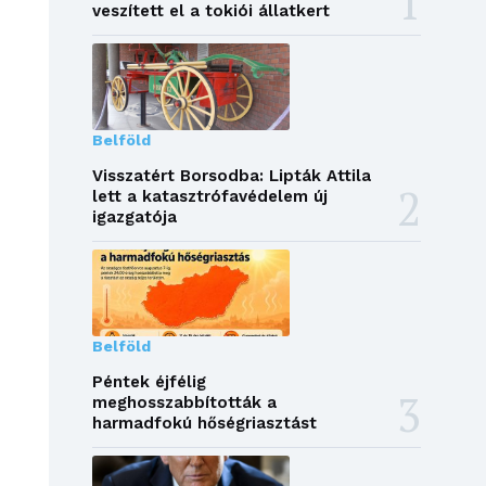
veszített el a tokiói állatkert
Belföld
Visszatért Borsodba: Lipták Attila
lett a katasztrófavédelem új
igazgatója
Belföld
Péntek éjfélig
meghosszabbították a
harmadfokú hőségriasztást