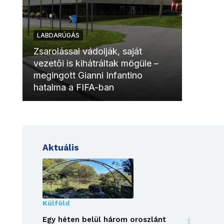
LABDARÚGÁS
LABDAR
Zsarolással vádolják, saját
vezetői is kihátráltak mögüle –
Molinóv
megingott Gianni Infantino
szurkol
hatalma a FIFA-ban
meccsk
Aktuális
Külföld
Egy héten belül három oroszlánt