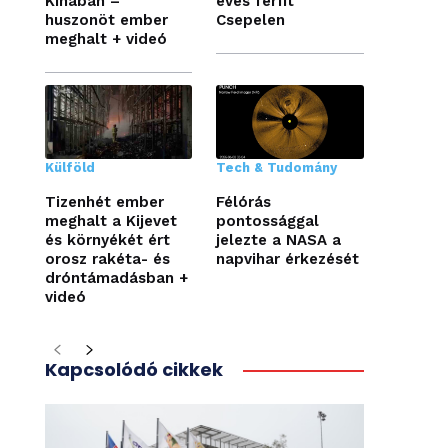
Kínában –
éves férfit
huszonöt ember
Csepelen
meghalt + videó
Külföld
Tech & Tudomány
Tizenhét ember
Félórás
meghalt a Kijevet
pontossággal
és környékét ért
jelezte a NASA a
orosz rakéta- és
napvihar érkezését
dróntámadásban +
videó
Kapcsolódó cikkek