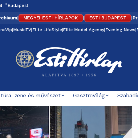
C
4
Budapest
rchívum
|
MEGYEI ESTI HÍRLAPOK
|
ESTI BUDAPEST
|
Pr
ineVip
|
MusicTV
|
Elite LifeStyle
|
Elite Model Agency
|
Evening News
|
ALAPÍTVA 1897 • 1956
ltúra, zene és művészet
GasztroVilág
Szabadi