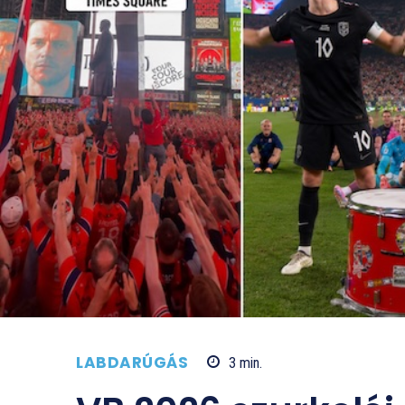
LABDARÚGÁS
3
min.