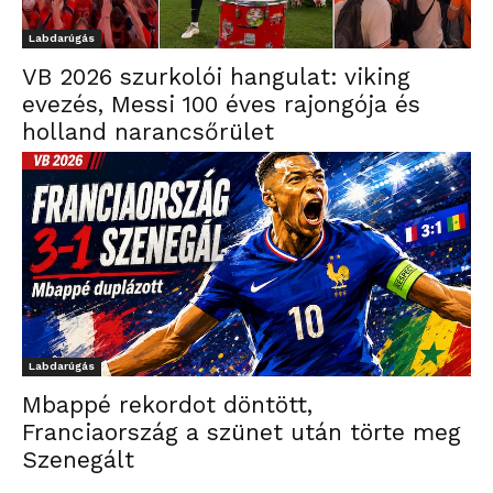
Labdarúgás
VB 2026 szurkolói hangulat: viking
evezés, Messi 100 éves rajongója és
holland narancsőrület
Labdarúgás
Mbappé rekordot döntött,
Franciaország a szünet után törte meg
Szenegált