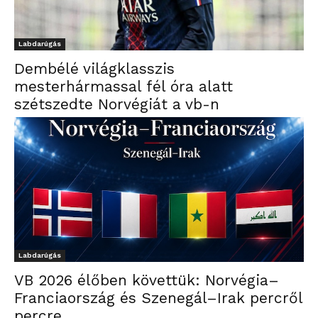
Labdarúgás
Dembélé világklasszis
mesterhármassal fél óra alatt
szétszedte Norvégiát a vb-n
Labdarúgás
VB 2026 élőben követtük: Norvégia–
Franciaország és Szenegál–Irak percről
percre