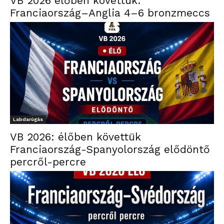
VB 2026 élőben követtük:
Franciaország–Anglia 4–6 bronzmeccs
Labdarúgás
VB 2026: élőben követtük
Franciaország-Spanyolország elődöntő
percről-percre