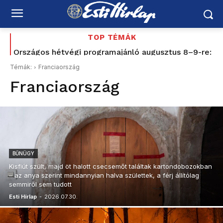
TOP TÉMÁK
Országos hétvégi programajánló augusztus 8–9-re:
vízipisztolycsata, foci, Balaton, borhetek,
Témák:
Franciaország
fesztiválok, várak és nyári esték
Franciaország
BŰNÜGY
Kisfiút szült, majd öt halott csecsemőt találtak kartondobozokban
– az anya szerint mindannyian halva születtek, a férj állítólag
semmiről sem tudott
Esti Hírlap
-
2026.07.30.