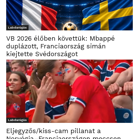
Labdarúgás
VB 2026 élőben követtük: Mbappé
duplázott, Franciaország simán
kiejtette Svédországot
Labdarúgás
Eljegyzős/kiss-cam pillanat a
Norvégia–Franciaországon meccsen