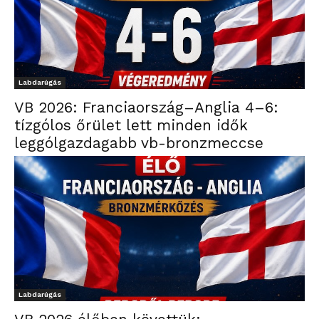
Labdarúgás
VB 2026: Franciaország–Anglia 4–6:
tízgólos őrület lett minden idők
leggólgazdagabb vb-bronzmeccse
Labdarúgás