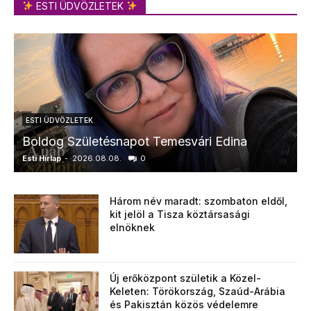
ESTI ÜDVÖZLETEK
ESTI ÜDVÖZLETEK
Boldog Születésnapot Temesvári Edina
Esti Hírlap
-
2026.08.08.
0
E
Három név maradt: szombaton eldől,
kit jelöl a Tisza köztársasági
elnöknek
Új erőközpont születik a Közel-
Keleten: Törökország, Szaúd-Arábia
és Pakisztán közös védelemre