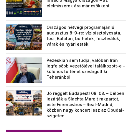
infláció Magyarországon – az
élelmiszerek ára már csökkent
Országos hétvégi programajánló
augusztus 8–9-re: vízipisztolycsata,
foci, Balaton, borhetek, fesztiválok,
várak és nyári esték
Pezeskian sem tudja, valóban Irán
legfelsőbb vezetőjével találkozott-e –
különös történet szivárgott ki
Teheránból
Jó reggelt Budapest! 08. 08. – Délben
lezárják a Slachta Margit rakpartot,
este Ferencváros – Real-Madrid,
közben nagy koncert lesz az Óbudai-
szigeten