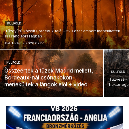
KÜLFÖLD
Tűzgyűrű közelít Bordeaux felé – 220 ezer embert menekítettek
ki Franciaországban
Esti Hírlap
-
2026.07.27.
KÜLFÖLD
Összeértek a tüzek Madrid mellett,
KÜLFÖLD
Bordeaux-nál csónakokon
Tűzvész Fr
menekültek a lángok elől + videó
hektár éget