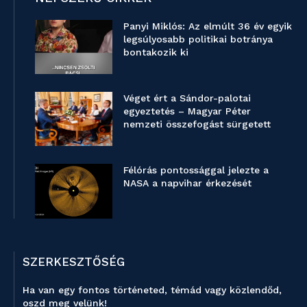
Panyi Miklós: Az elmúlt 36 év egyik
legsúlyosabb politikai botránya
bontakozik ki
Véget ért a Sándor-palotai
egyeztetés – Magyar Péter
nemzeti összefogást sürgetett
Félórás pontossággal jelezte a
NASA a napvihar érkezését
SZERKESZTŐSÉG
Ha van egy fontos történeted, témád vagy közlendőd,
oszd meg velünk!