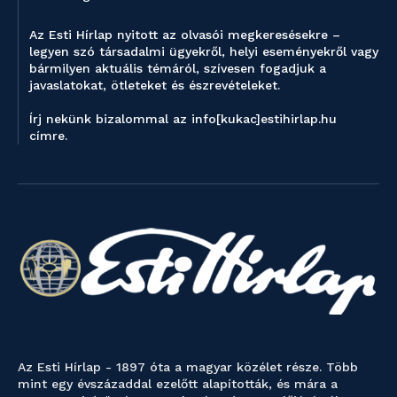
Az Esti Hírlap nyitott az olvasói megkeresésekre –
legyen szó társadalmi ügyekről, helyi eseményekről vagy
bármilyen aktuális témáról, szívesen fogadjuk a
javaslatokat, ötleteket és észrevételeket.
Írj nekünk bizalommal az info[kukac]estihirlap.hu
címre.
Az Esti Hírlap - 1897 óta a magyar közélet része. Több
mint egy évszázaddal ezelőtt alapították, és mára a