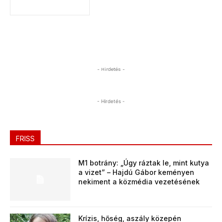
- Hirdetés -
- Hirdetés -
FRISS
M1 botrány: „Úgy ráztak le, mint kutya
a vizet” – Hajdú Gábor keményen
nekiment a közmédia vezetésének
Krízis, hőség, aszály közepén