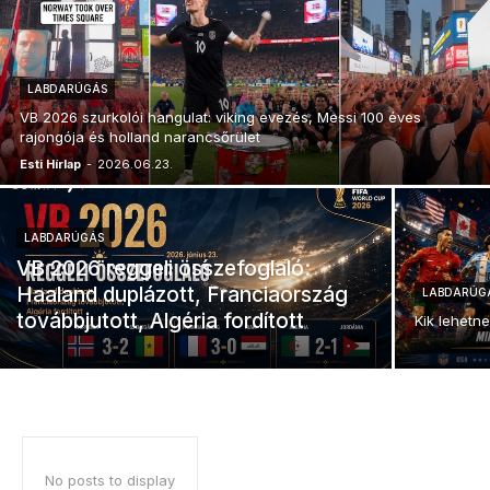
LABDARÚGÁS
VB 2026 szurkolói hangulat: viking evezés, Messi 100 éves
rajongója és holland narancsőrület
Esti Hírlap
-
2026.06.23.
LABDARÚGÁS
VB 2026 reggeli összefoglaló:
Haaland duplázott, Franciaország
LABDARÚG
továbbjutott, Algéria fordított
Kik lehetne
No posts to display