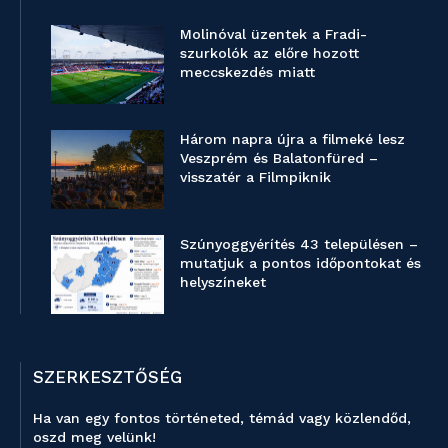
Molinóval üzentek a Fradi-
szurkolók az előre hozott
meccskezdés miatt
Három napra újra a filmeké lesz
Veszprém és Balatonfüred –
visszatér a Filmpiknik
Szúnyoggyérítés 43 településen –
mutatjuk a pontos időpontokat és
helyszíneket
SZERKESZTŐSÉG
Ha van egy fontos történeted, témád vagy közlendőd,
oszd meg velünk!