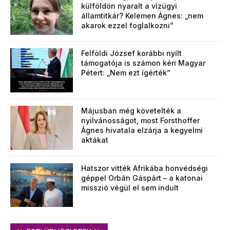
külföldön nyaralt a vízügyi
államtitkár? Kelemen Ágnes: „nem
akarok ezzel foglalkozni”
Felföldi József korábbi nyílt
támogatója is számon kéri Magyar
Pétert: „Nem ezt ígérték”
Májusban még követelték a
nyilvánosságot, most Forsthoffer
Ágnes hivatala elzárja a kegyelmi
aktákat
Hatszor vitték Afrikába honvédségi
géppel Orbán Gáspárt – a katonai
misszió végül el sem indult