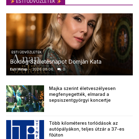
ESTI ÜDVÖZLETEK
ESTI ÜDVÖZLETEK
Boldog Születésnapot Domján Kata
Esti Hírlap
-
2026.08.06.
0
E
Majka szerint életveszélyesen
megfenyegették, elmarad a
sepsiszentgyörgyi koncertje
Több kilométeres torlódások az
autópályákon, teljes útzár a 37-es
főúton