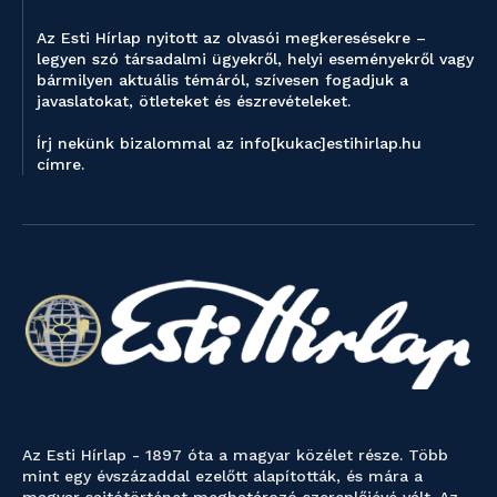
Az Esti Hírlap nyitott az olvasói megkeresésekre –
legyen szó társadalmi ügyekről, helyi eseményekről vagy
bármilyen aktuális témáról, szívesen fogadjuk a
javaslatokat, ötleteket és észrevételeket.
Írj nekünk bizalommal az info[kukac]estihirlap.hu
címre.
Az Esti Hírlap - 1897 óta a magyar közélet része. Több
mint egy évszázaddal ezelőtt alapították, és mára a