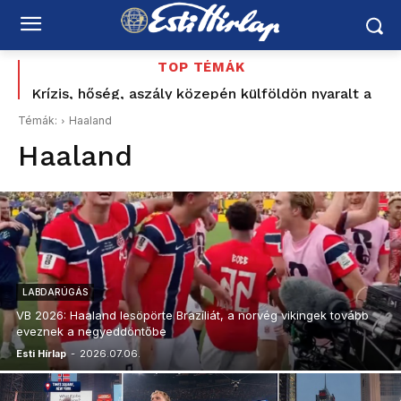
TOP TÉMÁK
Krízis, hőség, aszály közepén külföldön nyaralt a
Felföldi József korábbi nyílt támogatója is számon
vízügyi államtitkár? Kelemen Ágnes: „nem akarok
kéri Magyar Pétert: „Nem ezt ígérték”
Témák:
Haaland
ezzel foglalkozni”
Haaland
LABDARÚGÁS
VB 2026: Haaland lesöpörte Brazíliát, a norvég vikingek tovább
eveznek a negyeddöntőbe
Esti Hírlap
-
2026.07.06.