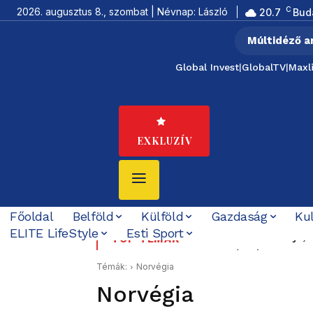
C
2026. augusztus 8., szombat | Névnap: László
20.7
Bud
Múltidéző a
Global Invest
|
GlobalTV
|
Maxl
EXKLUZÍV
Főoldal
Belföld
Külföld
Gazdaság
Ku
ELITE LifeStyle
Esti Sport
Pezeskian sem tudja, val
Boldog Születésnapot
TOP TÉMÁK
ki Teheránból
Témák:
Norvégia
Norvégia