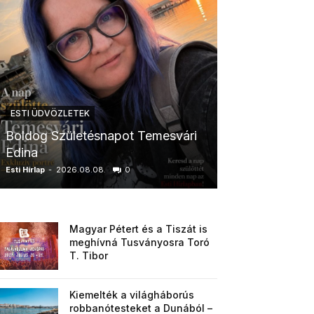
ESTI ÜDVÖZLETEK
ESTI ÜDVÖZLETE
Boldog Születésnapot Temesvári
Boldog Szüle
Edina
Boglárka
Esti Hírlap
-
2026.08.08.
0
Esti Hírlap
-
2026.0
Magyar Pétert és a Tiszát is
meghívná Tusványosra Toró
T. Tibor
Kiemelték a világháborús
robbanótesteket a Dunából –