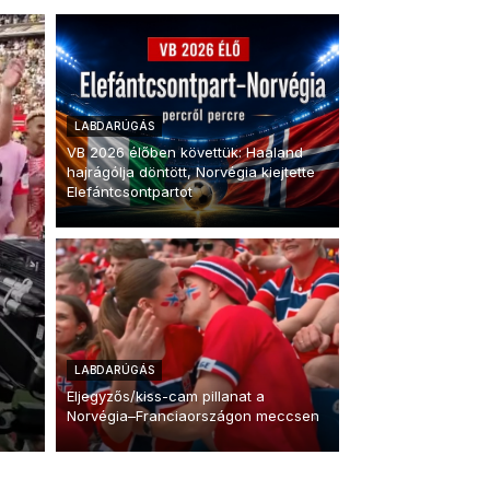
LABDARÚGÁS
VB 2026 élőben követtük: Haaland
hajrágólja döntött, Norvégia kiejtette
Elefántcsontpartot
LABDARÚGÁS
Eljegyzős/kiss-cam pillanat a
Norvégia–Franciaországon meccsen