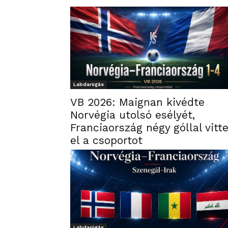
Labdarúgás
VB 2026: Maignan kivédte
Norvégia utolsó esélyét,
Franciaország négy góllal vitt
el a csoportot
Labdarúgás