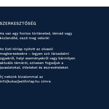
SZERKESZTŐSÉG
Ha van egy fontos történeted, témád vagy
közlendőd, oszd meg velünk!
Az Esti Hírlap nyitott az olvasói
megkeresésekre – legyen szó társadalmi
ügyekről, helyi eseményekről vagy bármilyen
aktuális témáról, szívesen fogadjuk a
javaslatokat, ötleteket és észrevételeket.
Írj nekünk bizalommal az
info[kukac]estihirlap.hu címre.