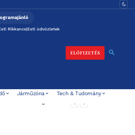
ogramajánló
Esti Rikkancs
|
Esti üdvözletek
ELŐFIZETÉS
dő
Járműzóna
Tech & Tudomány
 történet szivárgott