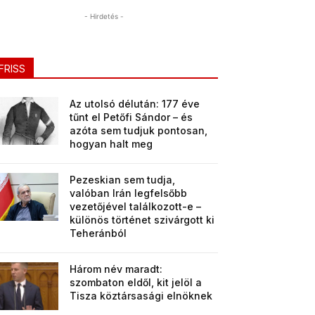
- Hirdetés -
FRISS
Az utolsó délután: 177 éve
tűnt el Petőfi Sándor – és
azóta sem tudjuk pontosan,
hogyan halt meg
Pezeskian sem tudja,
valóban Irán legfelsőbb
vezetőjével találkozott-e –
különös történet szivárgott ki
Teheránból
Három név maradt:
szombaton eldől, kit jelöl a
Tisza köztársasági elnöknek