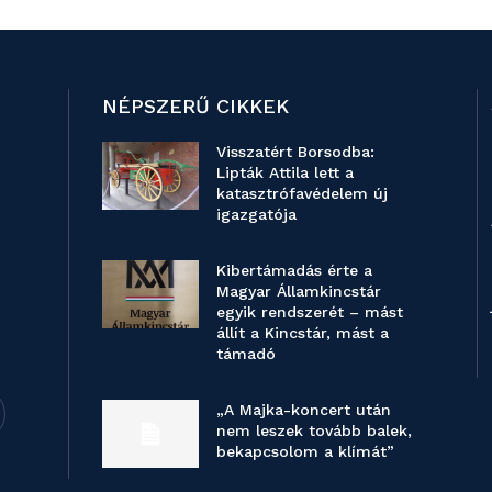
NÉPSZERŰ CIKKEK
Visszatért Borsodba:
Lipták Attila lett a
katasztrófavédelem új
igazgatója
Kibertámadás érte a
Magyar Államkincstár
egyik rendszerét – mást
állít a Kincstár, mást a
támadó
„A Majka-koncert után
nem leszek tovább balek,
bekapcsolom a klímát”