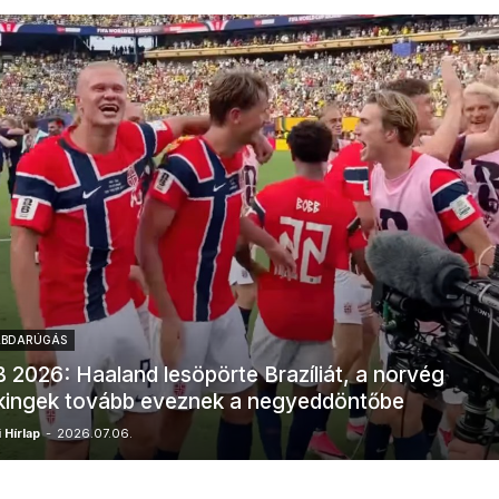
ABDARÚGÁS
 2026: Haaland lesöpörte Brazíliát, a norvég
kingek tovább eveznek a negyeddöntőbe
 Hírlap
-
2026.07.06.