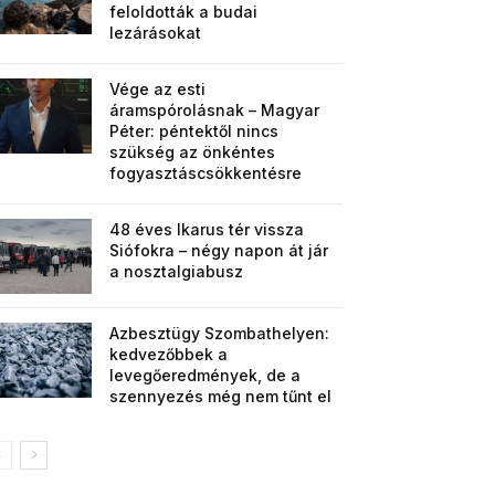
feloldották a budai
lezárásokat
Vége az esti
áramspórolásnak – Magyar
Péter: péntektől nincs
szükség az önkéntes
fogyasztáscsökkentésre
48 éves Ikarus tér vissza
Siófokra – négy napon át jár
a nosztalgiabusz
Azbesztügy Szombathelyen:
kedvezőbbek a
levegőeredmények, de a
szennyezés még nem tűnt el