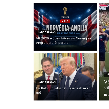
LABDARÚGÁS
VB 2026 élőben követtük: Norvégia–
Anglia percről percre
L
VB
LABDARÚGÁS
vi
Ha Balogun játszhat, Quansah miért
ne?
Esti