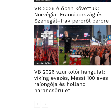
VB 2026 élőben követtük:
Norvégia–Franciaország és
Szenegál–Irak percről percre
Labdarúgás
VB 2026 szurkolói hangulat:
viking evezés, Messi 100 éves
rajongója és holland
narancsőrület