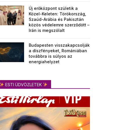
Új erőközpont születik a
Közel-Keleten: Törökország,
Szaúd-Arábia és Pakisztán
közös védelemre szerződött –
Irán is megszólalt
Budapesten visszakapcsolják
a díszfényeket, Romániában
továbbra is súlyos az
energiahelyzet
ESTI ÜDVÖZLETEK