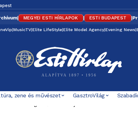
apest
rchívum
|
MEGYEI ESTI HÍRLAPOK
|
ESTI BUDAPEST
|
Pr
ineVip
|
MusicTV
|
Elite LifeStyle
|
Elite Model Agency
|
Evening News
|
ALAPÍTVA 1897 • 1956
ltúra, zene és művészet
GasztroVilág
Szabadi
óban Irán legfelsőbb vezetőjével találkozott-e – különös
 Temesvári Edina