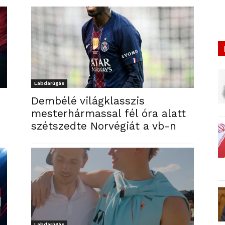
Labdarúgás
Dembélé világklasszis
mesterhármassal fél óra alatt
e
szétszedte Norvégiát a vb-n
Labdarúgás