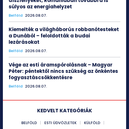
díszfényeket, Romániában továbbra is
súlyos az energiahelyzet
Belföld
2026.08.07.
Kiemelték a világháborús robbanótesteket
a Dunából – feloldották a budai
lezárásokat
Belföld
2026.08.07.
Vége az esti áramspórolásnak – Magyar
Péter: péntektől nincs szükség az önkéntes
fogyasztáscsökkentésre
Belföld
2026.08.07.
KEDVELT KATEGÓRIÁK
BELFÖLD
ESTI ÜDVÖZLETEK
KÜLFÖLD