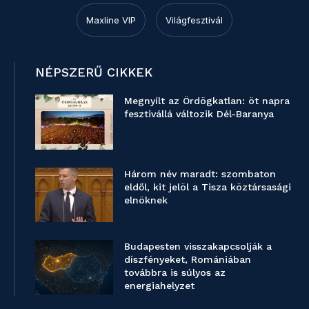
Maxline VIP
Világfesztivál
NÉPSZERŰ CIKKEK
Megnyílt az Ördögkatlan: öt napra
fesztivállá változik Dél-Baranya
Három név maradt: szombaton
eldől, kit jelöl a Tisza köztársasági
elnöknek
Budapesten visszakapcsolják a
díszfényeket, Romániában
továbbra is súlyos az
energiahelyzet