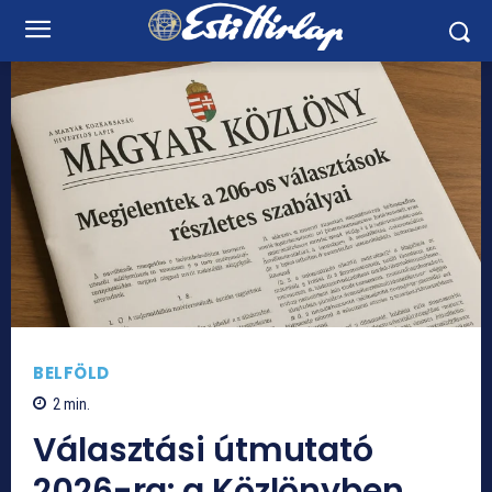
BELFÖLD
2
min.
Választási útmutató
2026-ra: a Közlönyben