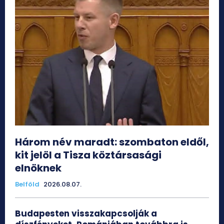
Három név maradt: szombaton eldől,
kit jelöl a Tisza köztársasági
elnöknek
Belföld
2026.08.07.
Budapesten visszakapcsolják a