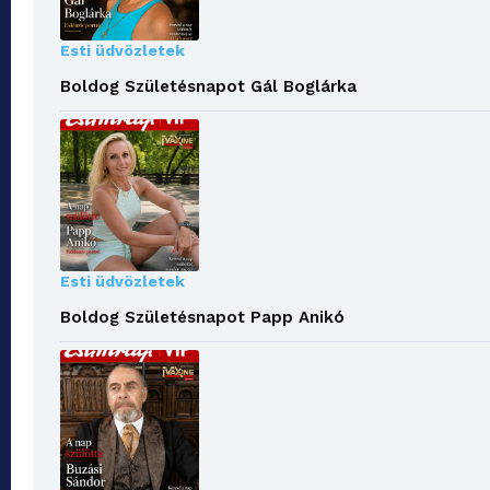
Esti üdvözletek
Boldog Születésnapot Gál Boglárka
Esti üdvözletek
Boldog Születésnapot Papp Anikó