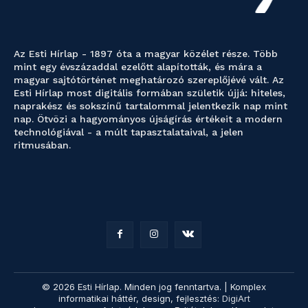
Az Esti Hírlap - 1897 óta a magyar közélet része. Több
mint egy évszázaddal ezelőtt alapították, és mára a
magyar sajtótörténet meghatározó szereplőjévé vált. Az
Esti Hírlap most digitális formában születik újjá: hiteles,
naprakész és sokszínű tartalommal jelentkezik nap mint
nap. Ötvözi a hagyományos újságírás értékeit a modern
technológiával - a múlt tapasztalataival, a jelen
ritmusában.
© 2026 Esti Hírlap. Minden jog fenntartva. | Komplex
informatikai háttér, design, fejlesztés:
DigiArt