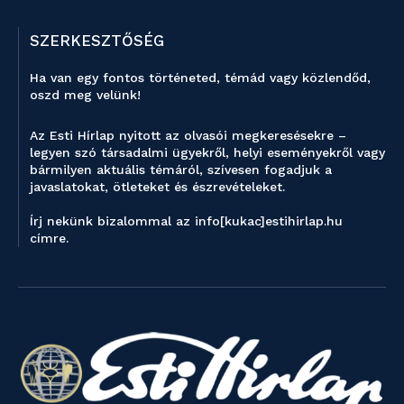
SZERKESZTŐSÉG
Ha van egy fontos történeted, témád vagy közlendőd,
oszd meg velünk!
Az Esti Hírlap nyitott az olvasói megkeresésekre –
legyen szó társadalmi ügyekről, helyi eseményekről vagy
bármilyen aktuális témáról, szívesen fogadjuk a
javaslatokat, ötleteket és észrevételeket.
Írj nekünk bizalommal az info[kukac]estihirlap.hu
címre.