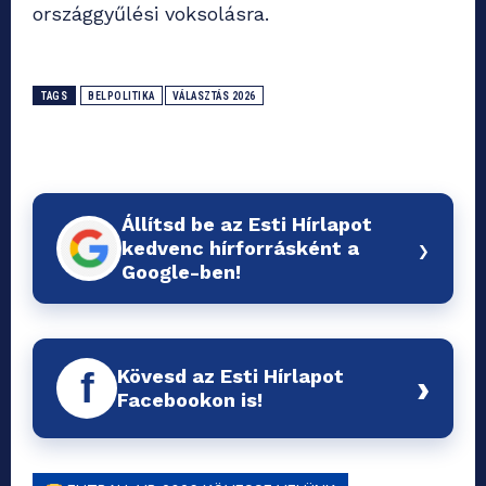
országgyűlési voksolásra.
TAGS
BELPOLITIKA
VÁLASZTÁS 2026
Állítsd be az Esti Hírlapot
›
kedvenc hírforrásként a
Google-ben!
Kövesd az Esti Hírlapot
f
›
Facebookon is!