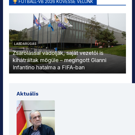
FUTBALL-VB 2026 KÖVESSE VELÜNK
LABDARÚGÁS
L
Zsarolással vádolják, saját vezetői is
kihátráltak mögüle – megingott Gianni
Mo
Infantino hatalma a FIFA-ban
el
Aktuális