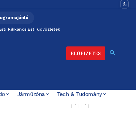
ogramajánló
Esti Rikkancs
|
Esti üdvözletek
ELŐFIZETÉS
dő
Járműzóna
Tech & Tudomány
ter indulását is
er közmédiának