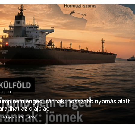
ÜLFÖLD
ump nem enged Iránnak: hosszabb nyomás alatt
radhat az olajpiac
 Hírlap
-
2026.04.29.