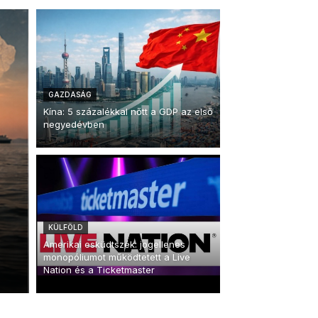
GAZDASÁG
Kína: 5 százalékkal nőtt a GDP az első
negyedévben
KÜLFÖLD
Amerikai esküdtszék: jogellenes
monopóliumot működtetett a Live
Nation és a Ticketmaster