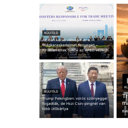
KÜLFÖLD
Az Irán körüli válság már a
világkereskedelmet fenyegeti –
Kínában ültek össze az APEC vezetői
K
KÜLFÖLD
Tr
Trump Pekingben: vörös szőnyeggel
ma
fogadták, de Hszi Csin-pingnél van
több ütőkártya
Esti