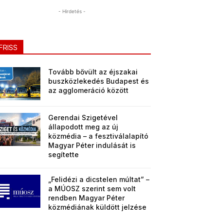
- Hirdetés -
FRISS
Tovább bővült az éjszakai
buszközlekedés Budapest és
az agglomeráció között
Gerendai Szigetével
állapodott meg az új
közmédia – a fesztiválalapító
Magyar Péter indulását is
segítette
„Felidézi a dicstelen múltat” –
a MÚOSZ szerint sem volt
rendben Magyar Péter
közmédiának küldött jelzése