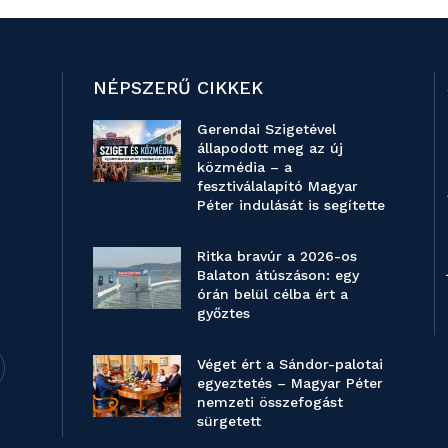
NÉPSZERŰ CIKKEK
Gerendai Szigetével
állapodott meg az új
közmédia – a
fesztiválalapító Magyar
Péter indulását is segítette
Ritka bravúr a 2026-os
Balaton átúszáson: egy
órán belül célba ért a
győztes
Véget ért a Sándor-palotai
egyeztetés – Magyar Péter
nemzeti összefogást
sürgetett