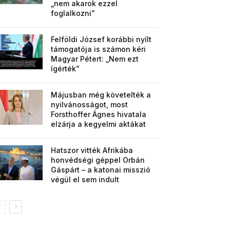
„nem akarok ezzel
foglalkozni”
Felföldi József korábbi nyílt
támogatója is számon kéri
Magyar Pétert: „Nem ezt
ígérték”
Májusban még követelték a
nyilvánosságot, most
Forsthoffer Ágnes hivatala
elzárja a kegyelmi aktákat
Hatszor vitték Afrikába
honvédségi géppel Orbán
Gáspárt – a katonai misszió
végül el sem indult