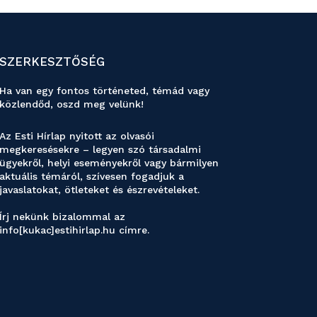
SZERKESZTŐSÉG
Ha van egy fontos történeted, témád vagy
közlendőd, oszd meg velünk!
Az Esti Hírlap nyitott az olvasói
megkeresésekre – legyen szó társadalmi
ügyekről, helyi eseményekről vagy bármilyen
aktuális témáról, szívesen fogadjuk a
javaslatokat, ötleteket és észrevételeket.
Írj nekünk bizalommal az
info[kukac]estihirlap.hu címre.