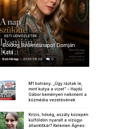
ESTI ÜDVÖZLETEK
ESTI ÜDVÖZLETE
Boldog Születésnapot Domján
Boldog Szület
Kata
Anikó
Esti Hírlap
-
2026.08.06.
0
Esti Hírlap
-
2026.0
M1 botrány: „Úgy ráztak le,
mint kutya a vizet” – Hajdú
Gábor keményen nekiment a
közmédia vezetésének
Krízis, hőség, aszály közepén
külföldön nyaralt a vízügyi
államtitkár? Kelemen Ágnes: