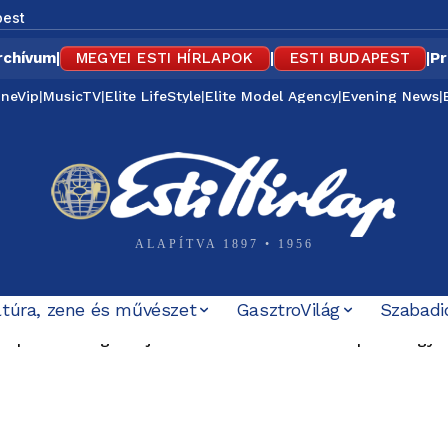
est
rchívum
|
MEGYEI ESTI HÍRLAPOK
|
ESTI BUDAPEST
|
Pr
ineVip
|
MusicTV
|
Elite LifeStyle
|
Elite Model Agency
|
Evening News
|
ALAPÍTVA 1897 • 1956
ltúra, zene és művészet
GasztroVilág
Szabadi
podott meg az új közmédia – a fesztiválalapító Magyar Pé
 múltat” – a MÚOSZ szerint sem volt rendben Magyar Pét