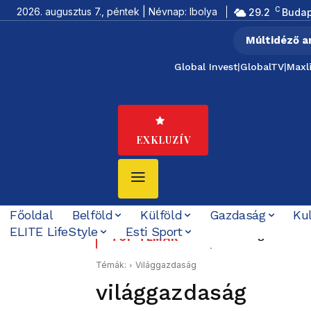
C
2026. augusztus 7., péntek | Névnap: Ibolya
29.2
Budap
Múltidéző a
Global Invest
|
GlobalTV
|
Maxl
EXKLUZÍV
Főoldal
Belföld
Külföld
Gazdaság
Ku
ELITE LifeStyle
Esti Sport
Gerendai Szigetével álla
„Felidézi a dicstelen
TOP TÉMÁK
segítette
küldött jelzése
Témák:
Világgazdaság
világgazdaság