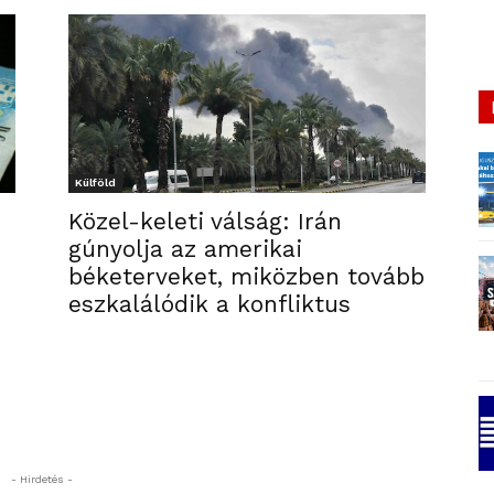
Külföld
Közel-keleti válság: Irán
gúnyolja az amerikai
béketerveket, miközben tovább
eszkalálódik a konfliktus
- Hirdetés -