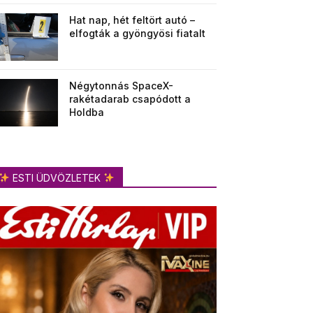
Hat nap, hét feltört autó –
elfogták a gyöngyösi fiatalt
Négytonnás SpaceX-
rakétadarab csapódott a
Holdba
ESTI ÜDVÖZLETEK