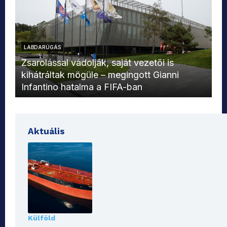
LABDARÚGÁS
L
Zsarolással vádolják, saját vezetői is
kihátráltak mögüle – megingott Gianni
Mo
Infantino hatalma a FIFA-ban
el
Aktuális
Külföld