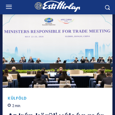
KÜLFÖLD
2
min.