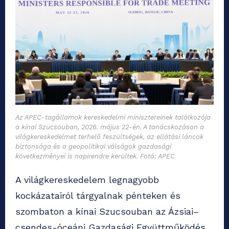
Az APEC-tagállamok kereskedelmi minisztereinek találkozója
a kínai Szucsouban, 2026. május 22-én. A tanácskozáson a
világkereskedelmet terhelő feszültségek, az ellátási láncok
biztonsága és a geopolitikai válságok gazdasági
következményei is napirendre kerültek. Fotó: APEC
A világkereskedelem legnagyobb
kockázatairól tárgyalnak pénteken és
szombaton a kínai Szucsouban az Ázsiai–
csendes-óceáni Gazdasági Együttműködés,