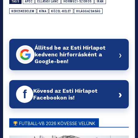
TAGS
APEC
ELLÁTÁSI LÁNC
HORMUZI-SZOROS
IRÁN
KERESKEDELEM
KÍNA
KÖZEL-KELET
VILÁGGAZDASÁG
Állítsd be az Esti Hírlapot
›
kedvenc hírforrásként a
Google-ben!
Kövesd az Esti Hírlapot
f
›
Facebookon is!
FUTBALL-VB 2026 KÖVESSE VELÜNK