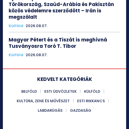
Törökország, Szaúd-Arábia és Pakisztán
közös védelemre szerződött – Irán is
megszólalt
Külföld
2026.08.07.
Magyar Pétert és a Tiszát is meghívná
Tusványosra Toró T. Tibor
Külföld
2026.08.07.
KEDVELT KATEGÓRIÁK
BELFÖLD
ESTI ÜDVÖZLETEK
KÜLFÖLD
KULTÚRA, ZENE ÉS MŰVÉSZET
ESTI RIKKANCS
LABDARÚGÁS
GAZDASÁG