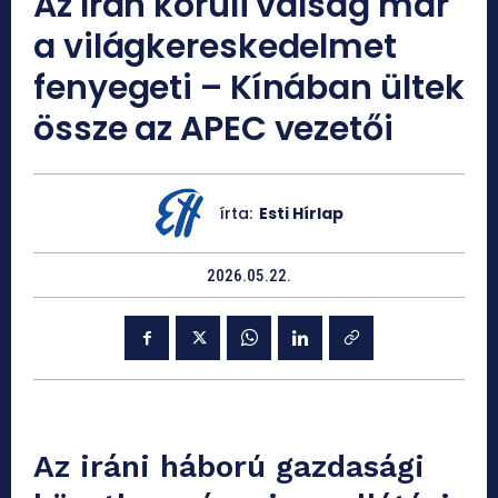
Az Irán körüli válság már
a világkereskedelmet
fenyegeti – Kínában ültek
össze az APEC vezetői
írta:
Esti Hírlap
2026.05.22.
Az iráni háború gazdasági