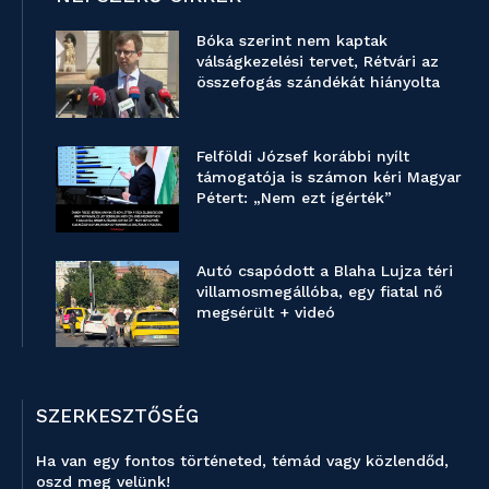
Bóka szerint nem kaptak
válságkezelési tervet, Rétvári az
összefogás szándékát hiányolta
Felföldi József korábbi nyílt
támogatója is számon kéri Magyar
Pétert: „Nem ezt ígérték”
Autó csapódott a Blaha Lujza téri
villamosmegállóba, egy fiatal nő
megsérült + videó
SZERKESZTŐSÉG
Ha van egy fontos történeted, témád vagy közlendőd,
oszd meg velünk!