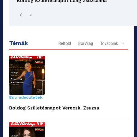
Boldog Születésnapot Láng Zsuzsanna
Témák
Belföld
BorVilág
Továbbiak
Esti üdvözletek
Boldog Születésnapot Vereczki Zsuzsa