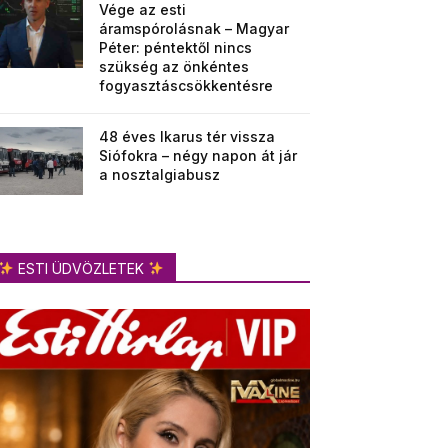
Vége az esti
áramspórolásnak – Magyar
Péter: péntektől nincs
szükség az önkéntes
fogyasztáscsökkentésre
48 éves Ikarus tér vissza
Siófokra – négy napon át jár
a nosztalgiabusz
ESTI ÜDVÖZLETEK