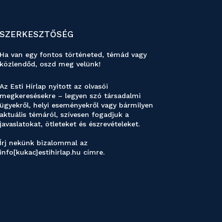
SZERKESZTŐSÉG
Ha van egy fontos történeted, témád vagy
közlendőd, oszd meg velünk!
Az Esti Hírlap nyitott az olvasói
megkeresésekre – legyen szó társadalmi
ügyekről, helyi eseményekről vagy bármilyen
aktuális témáról, szívesen fogadjuk a
javaslatokat, ötleteket és észrevételeket.
Írj nekünk bizalommal az
info[kukac]estihirlap.hu címre.