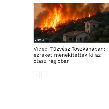
Külföld
Videó! Tűzvész Toszkánában:
ezreket menekítettek ki az
olasz régióban