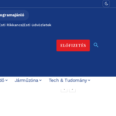
ogramajánló
Esti Rikkancs
|
Esti üdvözletek
ELŐFIZETÉS
dő
Járműzóna
Tech & Tudomány
árásokat