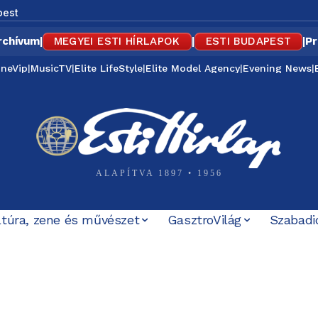
pest
rchívum
|
MEGYEI ESTI HÍRLAPOK
|
ESTI BUDAPEST
|
Pr
ineVip
|
MusicTV
|
Elite LifeStyle
|
Elite Model Agency
|
Evening News
|
ALAPÍTVA 1897 • 1956
ltúra, zene és művészet
GasztroVilág
Szabadi
rús robbanótesteket a Dunából – feloldották a budai lez