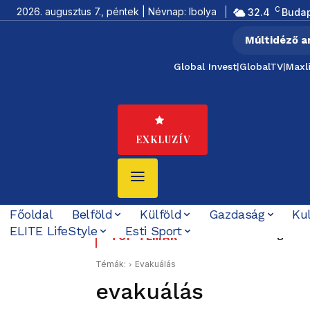
C
2026. augusztus 7., péntek | Névnap: Ibolya
32.4
Buda
Múltidéző a
Global Invest
|
GlobalTV
|
Maxl
EXKLUZÍV
Főoldal
Belföld
Külföld
Gazdaság
Ku
ELITE LifeStyle
Esti Sport
Kiemelték a világhábo
TOP TÉMÁK
Témák:
Evakuálás
evakuálás