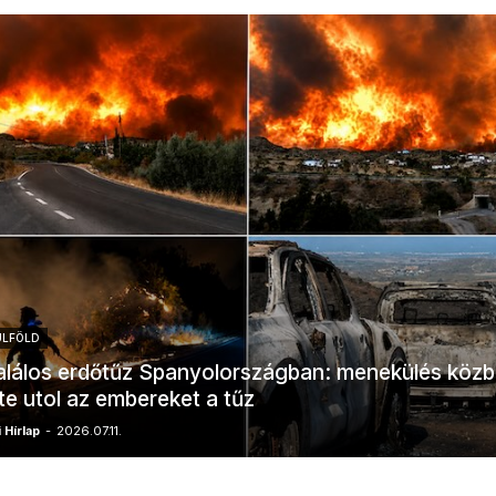
ÜLFÖLD
lálos erdőtűz Spanyolországban: menekülés köz
te utol az embereket a tűz
 Hírlap
-
2026.07.11.