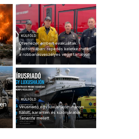
KÜLFÖLD
Ötvenezer embert evakuáltak
Kaliforniában: repedés keletkezhetett
a robbanásveszélyes vegyi tartályon
KÜLFÖLD
ben
Vírusriadó egy luxushajón: három
halott, karantén és különjáratok
Tenerife mellett