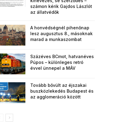
kinevezés, se szerződés –
számon kérik Gajdos Lászlót
az állatvédők
A honvédségnél pihenőnap
lesz augusztus 8., másoknak
marad a munkaszombat
Százéves BCmot, hatvanéves
Púpos – különleges retró
évvel ünnepel a MÁV
Tovább bővült az éjszakai
buszközlekedés Budapest és
az agglomeráció között