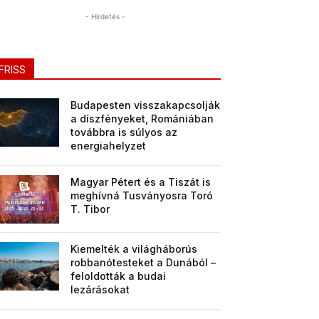
- Hirdetés -
FRISS
Budapesten visszakapcsolják
a díszfényeket, Romániában
továbbra is súlyos az
energiahelyzet
Magyar Pétert és a Tiszát is
meghívná Tusványosra Toró
T. Tibor
Kiemelték a világháborús
robbanótesteket a Dunából –
feloldották a budai
lezárásokat