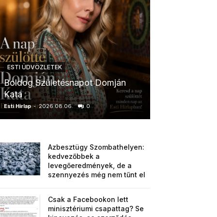
ESTI ÜDVÖZLETEK
ESTI ÜDVÖZLETE
Boldog Születésnapot Domján
Boldog Szület
Kata
Anikó
Esti Hírlap
-
2026.08.06.
0
Esti Hírlap
-
2026.0
Azbesztügy Szombathelyen:
kedvezőbbek a
levegőeredmények, de a
szennyezés még nem tűnt el
Csak a Facebookon lett
minisztériumi csapattag? Se