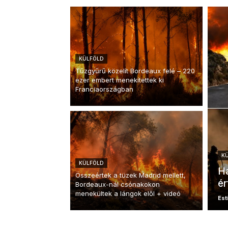
KÜLFÖLD
Tűzgyűrű közelít Bordeaux felé – 220
ezer embert menekítettek ki
Franciaországban
K
KÜLFÖLD
Ha
Összeértek a tüzek Madrid mellett,
ér
Bordeaux-nál csónakokon
menekültek a lángok elől + videó
Esti