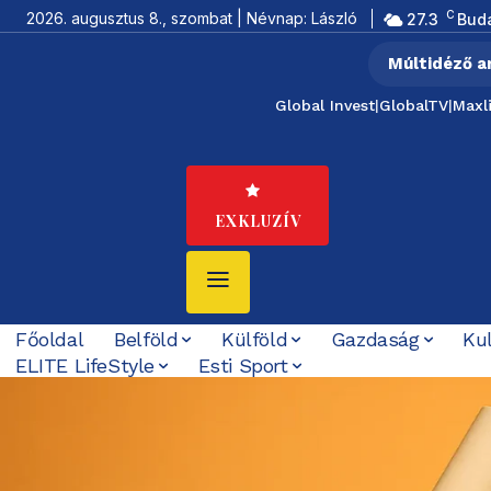
C
2026. augusztus 8., szombat | Névnap: László
27.3
Bud
Múltidéző a
Global Invest
|
GlobalTV
|
Maxl
EXKLUZÍV
Főoldal
Belföld
Külföld
Gazdaság
Ku
ELITE LifeStyle
Esti Sport