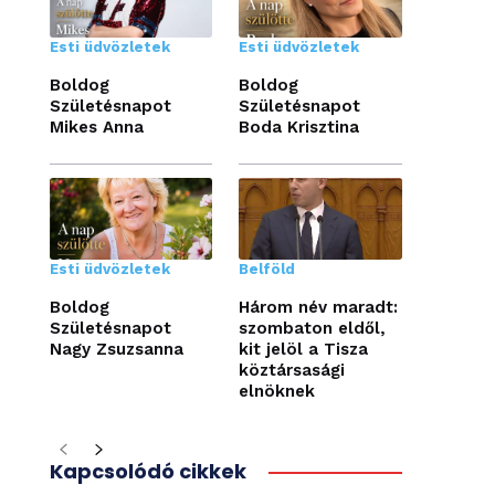
Esti üdvözletek
Esti üdvözletek
Boldog
Boldog
Születésnapot
Születésnapot
Mikes Anna
Boda Krisztina
Esti üdvözletek
Belföld
Boldog
Három név maradt:
Születésnapot
szombaton eldől,
Nagy Zsuzsanna
kit jelöl a Tisza
köztársasági
elnöknek
Kapcsolódó cikkek