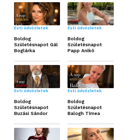
Esti üdvözletek
Esti üdvözletek
Boldog
Boldog
Születésnapot Gál
Születésnapot
Boglárka
Papp Anikó
Esti üdvözletek
Esti üdvözletek
Boldog
Boldog
Születésnapot
Születésnapot
Buzási Sándor
Balogh Tímea