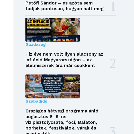
Petőfi Sándor – és azóta sem
tudjuk pontosan, hogyan halt meg
Gazdaság
Tíz éve nem volt ilyen alacsony az
infláció Magyarországon – az
élelmiszerek ára már csökkent
Szabadidő
Országos hétvégi programajánló
augusztus 8–9-re:
vízipisztolycsata, foci, Balaton,
borhetek, fesztiválok, várak és
nyári esték