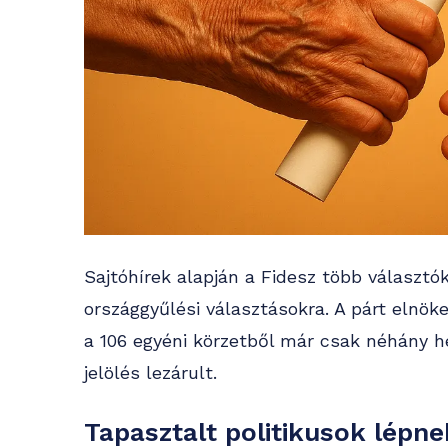
Sajtóhírek alapján a Fidesz több választó
országgyűlési választásokra. A párt elnök
a 106 egyéni körzetből már csak néhány h
jelölés lezárult.
Tapasztalt politikusok lépne