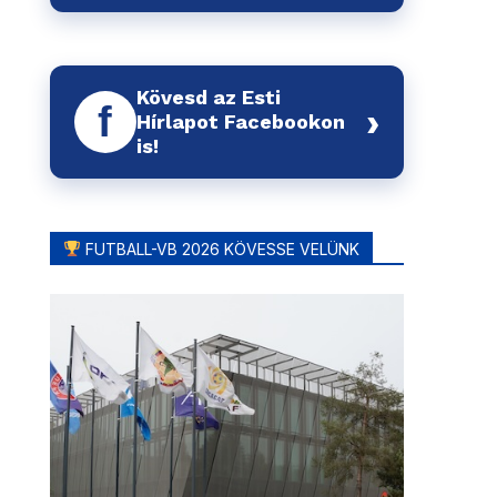
Kövesd az Esti
f
›
Hírlapot Facebookon
is!
FUTBALL-VB 2026 KÖVESSE VELÜNK