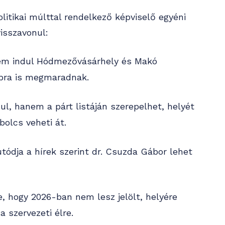
litikai múlttal rendelkező képviselő egyéni
visszavonul:
em indul Hódmezővásárhely és Makó
ábbra is megmaradnak.
l, hanem a párt listáján szerepelhet, helyét
olcs veheti át.
utódja a hírek szerint dr. Csuzda Gábor lehet
, hogy 2026-ban nem lesz jelölt, helyére
a szervezeti élre.