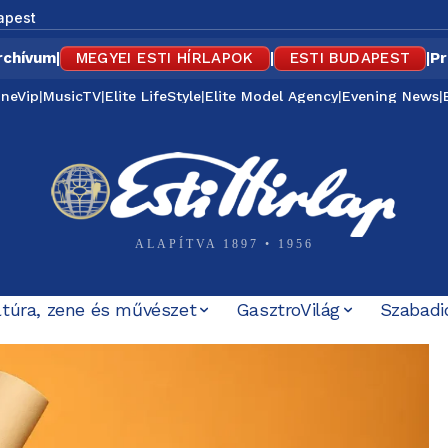
apest
rchívum
|
MEGYEI ESTI HÍRLAPOK
|
ESTI BUDAPEST
|
Pr
ineVip
|
MusicTV
|
Elite LifeStyle
|
Elite Model Agency
|
Evening News
|
ALAPÍTVA 1897 • 1956
ltúra, zene és művészet
GasztroVilág
Szabadi