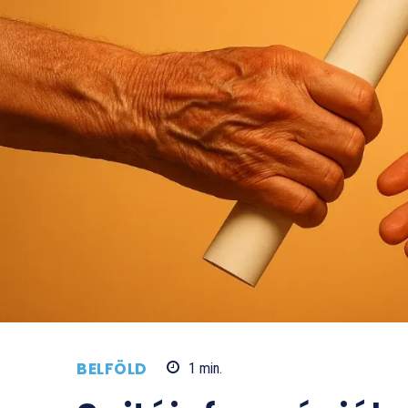
BELFÖLD
1
min.