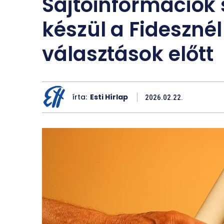
Sajtóinformációk 
készül a Fideszné
választások előtt
írta:
Esti Hírlap
2026.02.22.