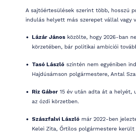
A sajtóértesülések szerint több, hosszú po
indulás helyett más szerepet vállal vagy 
Lázár János
közölte, hogy 2026-ban n
körzetében, bár politikai ambíciói tov
Tasó László
szintén nem egyéniben indu
Hajdúsámson polgármestere, Antal Szab
Riz Gábor
15 év után adta át a helyét, 
az ózdi körzetben.
Szászfalvi László
már 2022-ben jelezte
Kelei Zita, Őrtilos polgármestere került 