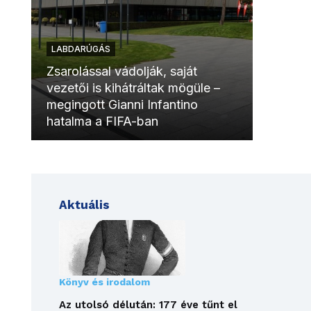
LABDARÚGÁS
LABDAR
Zsarolással vádolják, saját
vezetői is kihátráltak mögüle –
Molinóv
megingott Gianni Infantino
szurkol
hatalma a FIFA-ban
meccsk
Aktuális
Könyv és irodalom
Az utolsó délután: 177 éve tűnt el