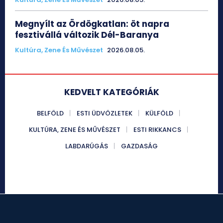
Megnyílt az Ördögkatlan: öt napra
fesztivállá változik Dél-Baranya
Kultúra, Zene És Művészet
2026.08.05.
KEDVELT KATEGÓRIÁK
BELFÖLD
ESTI ÜDVÖZLETEK
KÜLFÖLD
KULTÚRA, ZENE ÉS MŰVÉSZET
ESTI RIKKANCS
LABDARÚGÁS
GAZDASÁG