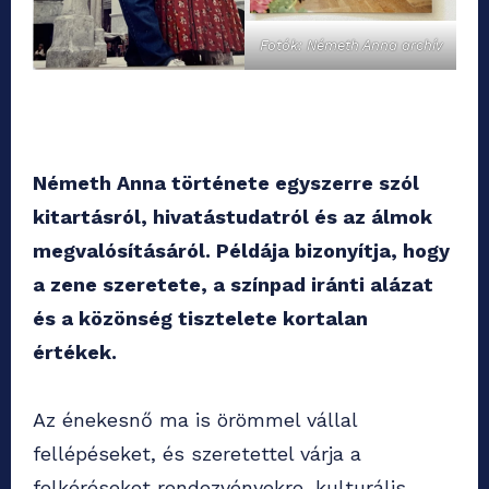
Fotók: Németh Anna archív
Németh Anna története egyszerre szól
kitartásról, hivatástudatról és az álmok
megvalósításáról. Példája bizonyítja, hogy
a zene szeretete, a színpad iránti alázat
és a közönség tisztelete kortalan
értékek.
Az énekesnő ma is örömmel vállal
fellépéseket, és szeretettel várja a
felkéréseket rendezvényekre, kulturális