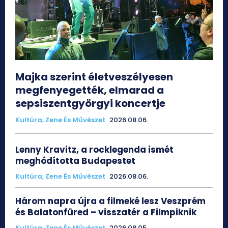
Majka szerint életveszélyesen
megfenyegették, elmarad a
sepsiszentgyörgyi koncertje
Kultúra, Zene És Művészet
2026.08.06.
Lenny Kravitz, a rocklegenda ismét
meghódította Budapestet
Kultúra, Zene És Művészet
2026.08.06.
Három napra újra a filmeké lesz Veszprém
és Balatonfüred – visszatér a Filmpiknik
Kultúra, Zene És Művészet
2026.08.05.