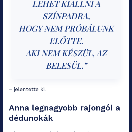
LEHET KIÁLLNI A
SZÍNPADRA,
HOGY NEM PRÓBÁLUNK
ELŐTTE.
AKI NEM KÉSZÜL, AZ
BELESÜL.”
– jelentette ki.
Anna legnagyobb rajongói a
dédunokák