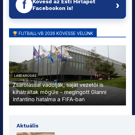
Kövesd az Esti Hírlapot
f
›
Facebookon is!
FUTBALL-VB 2026 KÖVESSE VELÜNK
LABDARÚGÁS
L
Zsarolással vádolják, saját vezetői is
kihátráltak mögüle – megingott Gianni
Mo
Infantino hatalma a FIFA-ban
el
Aktuális