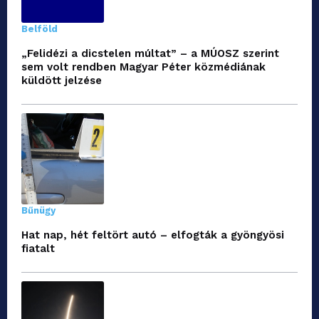
Belföld
„Felidézi a dicstelen múltat” – a MÚOSZ szerint
sem volt rendben Magyar Péter közmédiának
küldött jelzése
Bűnügy
Hat nap, hét feltört autó – elfogták a gyöngyösi
fiatalt