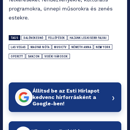
programokra, ünnepi műsorokra és zenés
estekre.
TAGS
DALÉNEKESNŐ
FELLÉPÉSEK
HAZÁNK LEGKISEBB FALVAI
LAS VEGAS
MAGYAR NÓTA
MUSICTV
NÉMETH ANNA
NEW YORK
OPERETT
SANZON
VIDÉKI VÁROSOK
Állítsd be az Esti Hírlapot
›
kedvenc hírforrásként a
Google-ben!