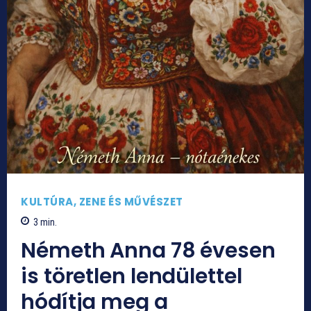
KULTÚRA, ZENE ÉS MŰVÉSZET
3
min.
Németh Anna 78 évesen
is töretlen lendülettel
hódítja meg a