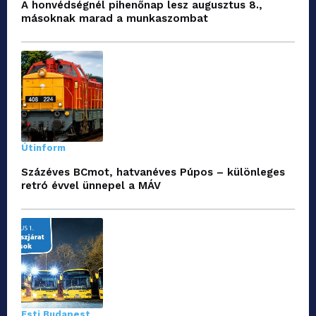
A honvédségnél pihenőnap lesz augusztus 8.,
másoknak marad a munkaszombat
Útinform
Százéves BCmot, hatvanéves Púpos – különleges
retró évvel ünnepel a MÁV
Esti Budapest